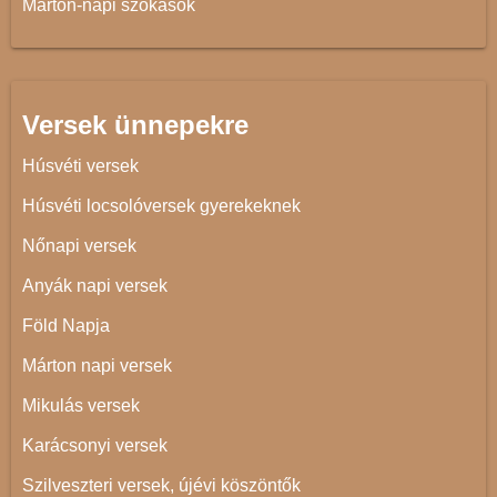
Márton-napi szokások
Versek ünnepekre
Húsvéti versek
Húsvéti locsolóversek gyerekeknek
Nőnapi versek
Anyák napi versek
Föld Napja
Márton napi versek
Mikulás versek
Karácsonyi versek
Szilveszteri versek, újévi köszöntők