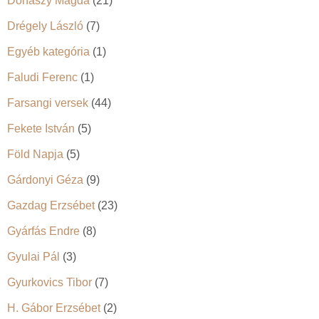
Donászy Magda
(21)
Drégely László
(7)
Egyéb kategória
(1)
Faludi Ferenc
(1)
Farsangi versek
(44)
Fekete István
(5)
Föld Napja
(5)
Gárdonyi Géza
(9)
Gazdag Erzsébet
(23)
Gyárfás Endre
(8)
Gyulai Pál
(3)
Gyurkovics Tibor
(7)
H. Gábor Erzsébet
(2)