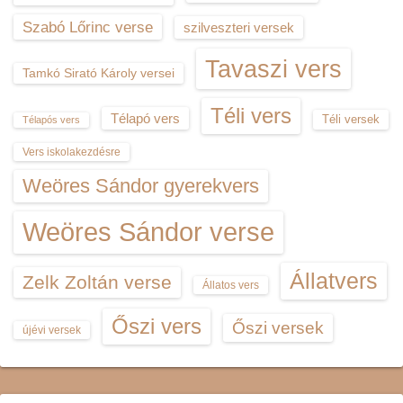
Szabó Lőrinc verse
szilveszteri versek
Tavaszi vers
Tamkó Sirató Károly versei
Téli vers
Télapó vers
Téli versek
Télapós vers
Vers iskolakezdésre
Weöres Sándor gyerekvers
Weöres Sándor verse
Állatvers
Zelk Zoltán verse
Állatos vers
Őszi vers
Őszi versek
újévi versek