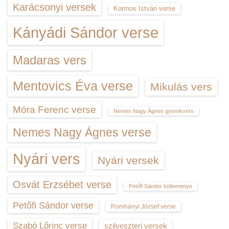
Karácsonyi versek
Kormos István verse
Kányádi Sándor verse
Madaras vers
Mentovics Éva verse
Mikulás vers
Móra Ferenc verse
Nemes Nagy Ágnes gyerekvers
Nemes Nagy Ágnes verse
Nyári vers
Nyári versek
Osvát Erzsébet verse
Petőfi Sándor költeménye
Petőfi Sándor verse
Romhányi József verse
Szabó Lőrinc verse
szilveszteri versek