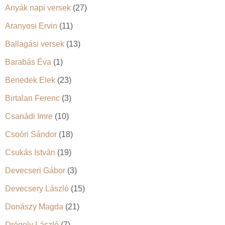
Anyák napi versek
(27)
Aranyosi Ervin
(11)
Ballagási versek
(13)
Barabás Éva
(1)
Benedek Elek
(23)
Birtalan Ferenc
(3)
Csanádi Imre
(10)
Csoóri Sándor
(18)
Csukás István
(19)
Devecseri Gábor
(3)
Devecsery László
(15)
Donászy Magda
(21)
Drégely László
(7)