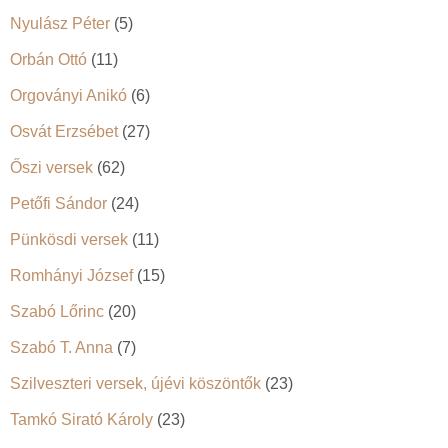
Nyulász Péter
(5)
Orbán Ottó
(11)
Orgoványi Anikó
(6)
Osvát Erzsébet
(27)
Őszi versek
(62)
Petőfi Sándor
(24)
Pünkösdi versek
(11)
Romhányi József
(15)
Szabó Lőrinc
(20)
Szabó T. Anna
(7)
Szilveszteri versek, újévi köszöntők
(23)
Tamkó Sirató Károly
(23)