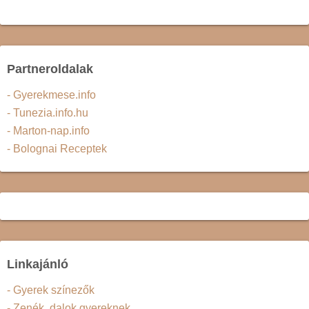
Partneroldalak
- Gyerekmese.info
- Tunezia.info.hu
- Marton-nap.info
- Bolognai Receptek
Linkajánló
- Gyerek színezők
- Zenék, dalok gyereknek