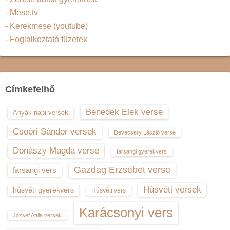
- Mese.tv
- Kerekmese (youtube)
- Foglalkoztató füzetek
Címkefelhő
Benedek Elek verse
Anyák napi versek
Csoóri Sándor versek
Devecsery László verse
Donászy Magda verse
farsangi gyerekvers
Gazdag Erzsébet verse
farsangi vers
Húsvéti versek
húsvéti gyerekvers
Húsvéti vers
Karácsonyi vers
József Attila versek