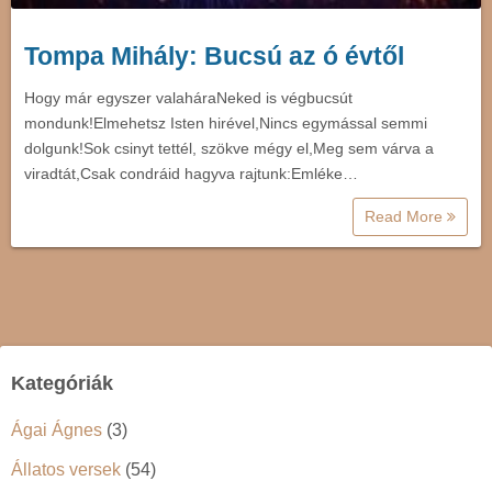
Tompa Mihály: Bucsú az ó évtől
Hogy már egyszer valaháraNeked is végbucsút
mondunk!Elmehetsz Isten hirével,Nincs egymással semmi
dolgunk!Sok csinyt tettél, szökve mégy el,Meg sem várva a
viradtát,Csak condráid hagyva rajtunk:Emléke…
Read More
Kategóriák
Ágai Ágnes
(3)
Állatos versek
(54)