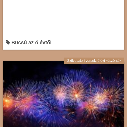
Bucsú az ó évtől
Szilveszteri versek, újévi köszöntők