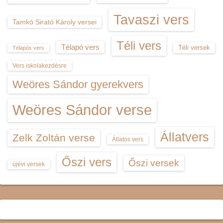
Tavaszi vers
Tamkó Sirató Károly versei
Téli vers
Télapó vers
Téli versek
Télapós vers
Vers iskolakezdésre
Weöres Sándor gyerekvers
Weöres Sándor verse
Állatvers
Zelk Zoltán verse
Állatos vers
Őszi vers
Őszi versek
újévi versek