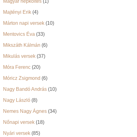
Magyar népköltés
(1)
Majtényi Erik
(4)
Márton napi versek
(10)
Mentovics Éva
(33)
Mikszáth Kálmán
(6)
Mikulás versek
(37)
Móra Ferenc
(20)
Móricz Zsigmond
(6)
Nagy Bandó András
(10)
Nagy László
(8)
Nemes Nagy Ágnes
(34)
Nőnapi versek
(18)
Nyári versek
(85)