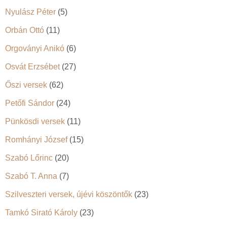
Nyulász Péter
(5)
Orbán Ottó
(11)
Orgoványi Anikó
(6)
Osvát Erzsébet
(27)
Őszi versek
(62)
Petőfi Sándor
(24)
Pünkösdi versek
(11)
Romhányi József
(15)
Szabó Lőrinc
(20)
Szabó T. Anna
(7)
Szilveszteri versek, újévi köszöntők
(23)
Tamkó Sirató Károly
(23)