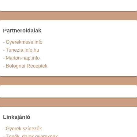
Partneroldalak
- Gyerekmese.info
- Tunezia.info.hu
- Marton-nap.info
- Bolognai Receptek
Linkajánló
- Gyerek színezők
- Zenék, dalok gyereknek