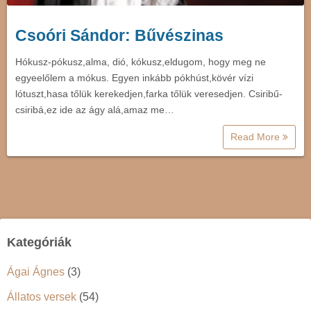
Csoóri Sándor: Bűvészinas
Hókusz-pókusz,alma, dió, kókusz,eldugom, hogy meg ne
egyeelőlem a mókus. Egyen inkább pókhúst,kövér vízi
lótuszt,hasa tőlük kerekedjen,farka tőlük veresedjen. Csiribű-
csiribá,ez ide az ágy alá,amaz me…
Read More
Kategóriák
Ágai Ágnes
(3)
Állatos versek
(54)