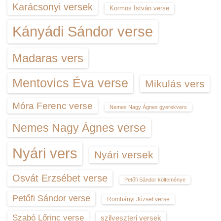
Karácsonyi versek
Kormos István verse
Kányádi Sándor verse
Madaras vers
Mentovics Éva verse
Mikulás vers
Móra Ferenc verse
Nemes Nagy Ágnes gyerekvers
Nemes Nagy Ágnes verse
Nyári vers
Nyári versek
Osvát Erzsébet verse
Petőfi Sándor költeménye
Petőfi Sándor verse
Romhányi József verse
Szabó Lőrinc verse
szilveszteri versek