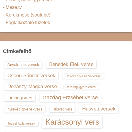
- Mese.tv
- Kerekmese (youtube)
- Foglalkoztató füzetek
Címkefelhő
Benedek Elek verse
Anyák napi versek
Csoóri Sándor versek
Devecsery László verse
Donászy Magda verse
farsangi gyerekvers
Gazdag Erzsébet verse
farsangi vers
Húsvéti versek
húsvéti gyerekvers
Húsvéti vers
Karácsonyi vers
József Attila versek