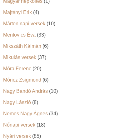
Magyar népköltés
(1)
Majtényi Erik
(4)
Márton napi versek
(10)
Mentovics Éva
(33)
Mikszáth Kálmán
(6)
Mikulás versek
(37)
Móra Ferenc
(20)
Móricz Zsigmond
(6)
Nagy Bandó András
(10)
Nagy László
(8)
Nemes Nagy Ágnes
(34)
Nőnapi versek
(18)
Nyári versek
(85)