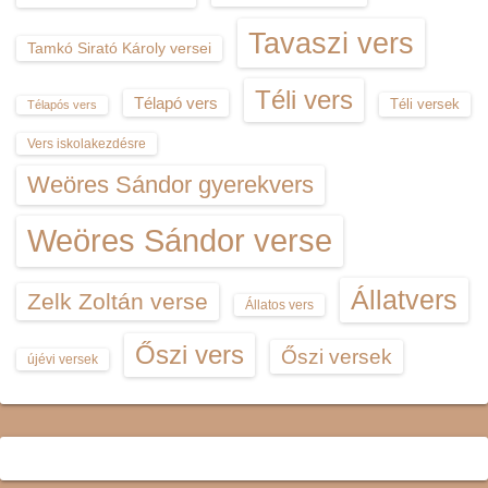
Tavaszi vers
Tamkó Sirató Károly versei
Téli vers
Télapó vers
Téli versek
Télapós vers
Vers iskolakezdésre
Weöres Sándor gyerekvers
Weöres Sándor verse
Állatvers
Zelk Zoltán verse
Állatos vers
Őszi vers
Őszi versek
újévi versek