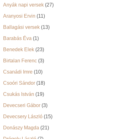
Anyák napi versek
(27)
Aranyosi Ervin
(11)
Ballagási versek
(13)
Barabás Éva
(1)
Benedek Elek
(23)
Birtalan Ferenc
(3)
Csanádi Imre
(10)
Csoóri Sándor
(18)
Csukás István
(19)
Devecseri Gábor
(3)
Devecsery László
(15)
Donászy Magda
(21)
Drégely László
(7)