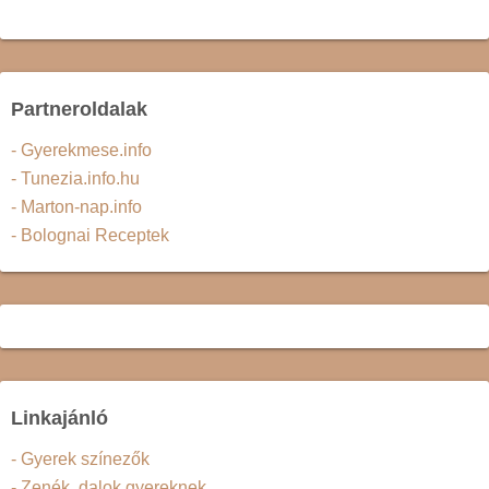
Partneroldalak
- Gyerekmese.info
- Tunezia.info.hu
- Marton-nap.info
- Bolognai Receptek
Linkajánló
- Gyerek színezők
- Zenék, dalok gyereknek