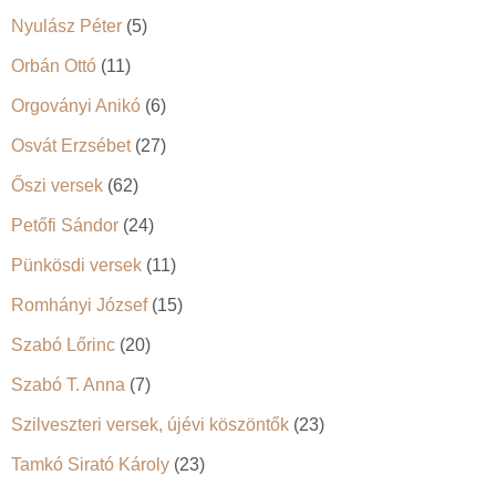
Nyulász Péter
(5)
Orbán Ottó
(11)
Orgoványi Anikó
(6)
Osvát Erzsébet
(27)
Őszi versek
(62)
Petőfi Sándor
(24)
Pünkösdi versek
(11)
Romhányi József
(15)
Szabó Lőrinc
(20)
Szabó T. Anna
(7)
Szilveszteri versek, újévi köszöntők
(23)
Tamkó Sirató Károly
(23)