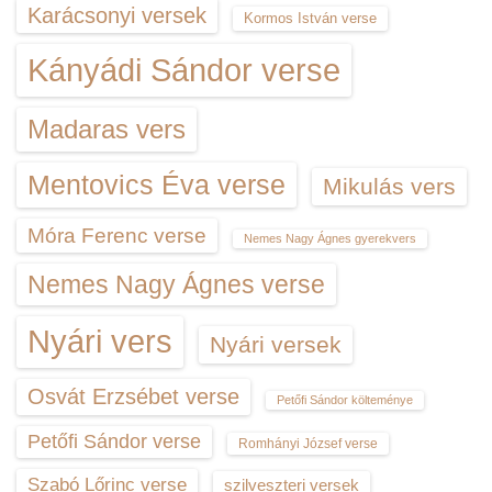
Karácsonyi versek
Kormos István verse
Kányádi Sándor verse
Madaras vers
Mentovics Éva verse
Mikulás vers
Móra Ferenc verse
Nemes Nagy Ágnes gyerekvers
Nemes Nagy Ágnes verse
Nyári vers
Nyári versek
Osvát Erzsébet verse
Petőfi Sándor költeménye
Petőfi Sándor verse
Romhányi József verse
Szabó Lőrinc verse
szilveszteri versek