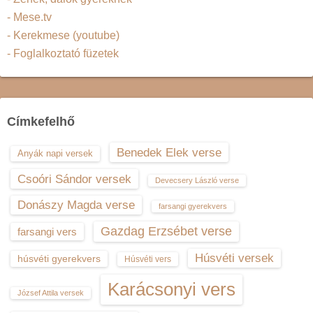
- Mese.tv
- Kerekmese (youtube)
- Foglalkoztató füzetek
Címkefelhő
Benedek Elek verse
Anyák napi versek
Csoóri Sándor versek
Devecsery László verse
Donászy Magda verse
farsangi gyerekvers
Gazdag Erzsébet verse
farsangi vers
Húsvéti versek
húsvéti gyerekvers
Húsvéti vers
Karácsonyi vers
József Attila versek