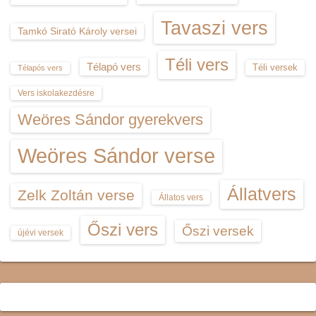
Tavaszi vers
Tamkó Sirató Károly versei
Téli vers
Télapó vers
Téli versek
Télapós vers
Vers iskolakezdésre
Weöres Sándor gyerekvers
Weöres Sándor verse
Állatvers
Zelk Zoltán verse
Állatos vers
Őszi vers
Őszi versek
újévi versek