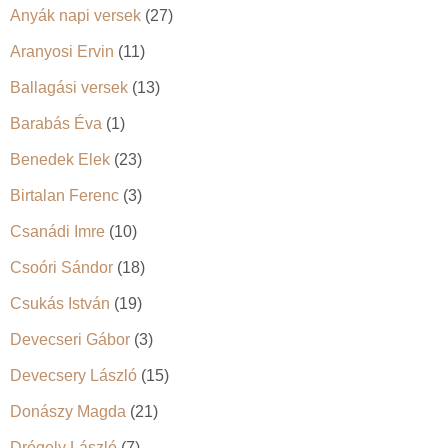
Anyák napi versek
(27)
Aranyosi Ervin
(11)
Ballagási versek
(13)
Barabás Éva
(1)
Benedek Elek
(23)
Birtalan Ferenc
(3)
Csanádi Imre
(10)
Csoóri Sándor
(18)
Csukás István
(19)
Devecseri Gábor
(3)
Devecsery László
(15)
Donászy Magda
(21)
Drégely László
(7)