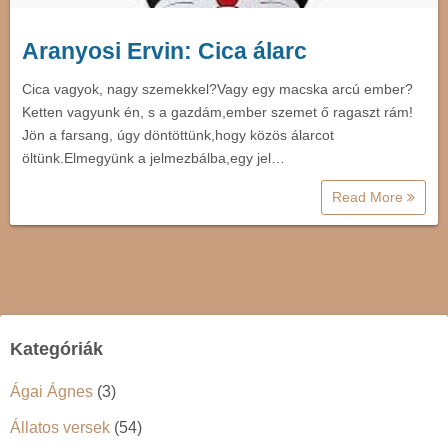
Aranyosi Ervin: Cica álarc
Cica vagyok, nagy szemekkel?Vagy egy macska arcú ember?
Ketten vagyunk én, s a gazdám,ember szemet ő ragaszt rám!
Jön a farsang, úgy döntöttünk,hogy közös álarcot
öltünk.Elmegyünk a jelmezbálba,egy jel…
Read More
Kategóriák
Ágai Ágnes
(3)
Állatos versek
(54)