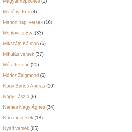
Magyar népköltés
(1)
Majtényi Erik
(4)
Márton napi versek
(10)
Mentovics Éva
(33)
Mikszáth Kálmán
(6)
Mikulás versek
(37)
Móra Ferenc
(20)
Móricz Zsigmond
(6)
Nagy Bandó András
(10)
Nagy László
(8)
Nemes Nagy Ágnes
(34)
Nőnapi versek
(18)
Nyári versek
(85)