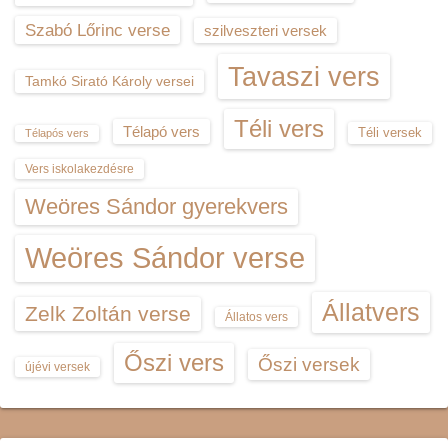
Szabó Lőrinc verse
szilveszteri versek
Tavaszi vers
Tamkó Sirató Károly versei
Téli vers
Télapó vers
Téli versek
Télapós vers
Vers iskolakezdésre
Weöres Sándor gyerekvers
Weöres Sándor verse
Állatvers
Zelk Zoltán verse
Állatos vers
Őszi vers
Őszi versek
újévi versek