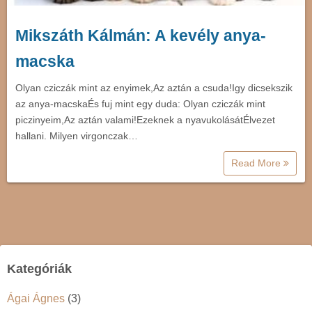
Mikszáth Kálmán: A kevély anya-
macska
Olyan cziczák mint az enyimek,Az aztán a csuda!Igy dicsekszik
az anya-macskaÉs fuj mint egy duda: Olyan cziczák mint
piczinyeim,Az aztán valami!Ezeknek a nyavukolásátÉlvezet
hallani. Milyen virgonczak…
Read More
Kategóriák
Ágai Ágnes
(3)