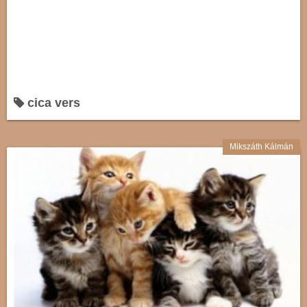
cica vers
Mikszáth Kálmán