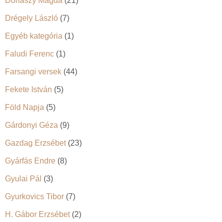
Donászy Magda
(21)
Drégely László
(7)
Egyéb kategória
(1)
Faludi Ferenc
(1)
Farsangi versek
(44)
Fekete István
(5)
Föld Napja
(5)
Gárdonyi Géza
(9)
Gazdag Erzsébet
(23)
Gyárfás Endre
(8)
Gyulai Pál
(3)
Gyurkovics Tibor
(7)
H. Gábor Erzsébet
(2)