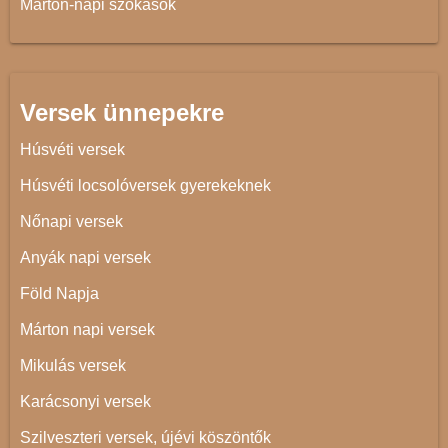
Márton-napi szokások
Versek ünnepekre
Húsvéti versek
Húsvéti locsolóversek gyerekeknek
Nőnapi versek
Anyák napi versek
Föld Napja
Márton napi versek
Mikulás versek
Karácsonyi versek
Szilveszteri versek, újévi köszöntők