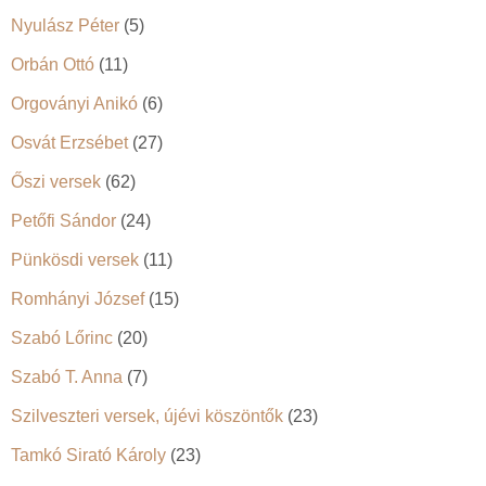
Nyulász Péter
(5)
Orbán Ottó
(11)
Orgoványi Anikó
(6)
Osvát Erzsébet
(27)
Őszi versek
(62)
Petőfi Sándor
(24)
Pünkösdi versek
(11)
Romhányi József
(15)
Szabó Lőrinc
(20)
Szabó T. Anna
(7)
Szilveszteri versek, újévi köszöntők
(23)
Tamkó Sirató Károly
(23)