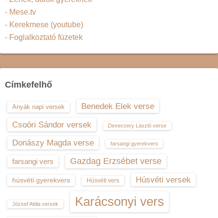
- Mese.tv
- Kerekmese (youtube)
- Foglalkoztató füzetek
Címkefelhő
Benedek Elek verse
Anyák napi versek
Csoóri Sándor versek
Devecsery László verse
Donászy Magda verse
farsangi gyerekvers
Gazdag Erzsébet verse
farsangi vers
Húsvéti versek
húsvéti gyerekvers
Húsvéti vers
Karácsonyi vers
József Attila versek