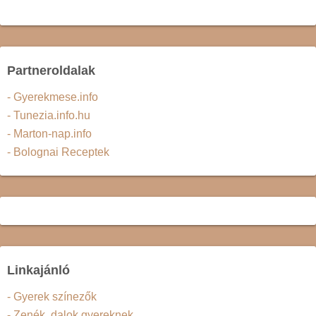
Partneroldalak
- Gyerekmese.info
- Tunezia.info.hu
- Marton-nap.info
- Bolognai Receptek
Linkajánló
- Gyerek színezők
- Zenék, dalok gyereknek