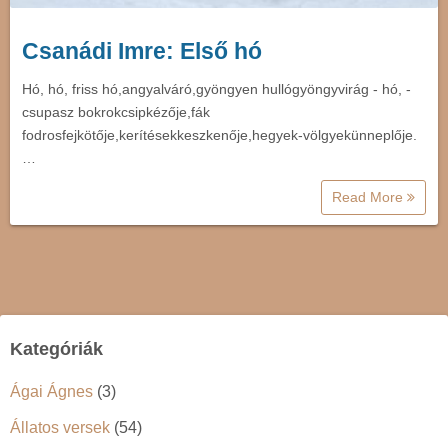
Csanádi Imre: Első hó
Hó, hó, friss hó,angyalváró,gyöngyen hullógyöngyvirág - hó, -
csupasz bokrokcsipkézője,fák
fodrosfejkötője,kerítésekkeszkenője,hegyek-völgyekünneplője.
…
Read More
Kategóriák
Ágai Ágnes
(3)
Állatos versek
(54)