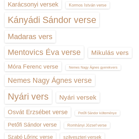
Karácsonyi versek
Kormos István verse
Kányádi Sándor verse
Madaras vers
Mentovics Éva verse
Mikulás vers
Móra Ferenc verse
Nemes Nagy Ágnes gyerekvers
Nemes Nagy Ágnes verse
Nyári vers
Nyári versek
Osvát Erzsébet verse
Petőfi Sándor költeménye
Petőfi Sándor verse
Romhányi József verse
Szabó Lőrinc verse
szilveszteri versek