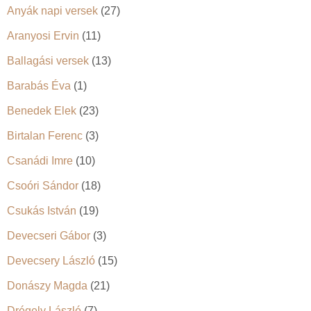
Anyák napi versek
(27)
Aranyosi Ervin
(11)
Ballagási versek
(13)
Barabás Éva
(1)
Benedek Elek
(23)
Birtalan Ferenc
(3)
Csanádi Imre
(10)
Csoóri Sándor
(18)
Csukás István
(19)
Devecseri Gábor
(3)
Devecsery László
(15)
Donászy Magda
(21)
Drégely László
(7)