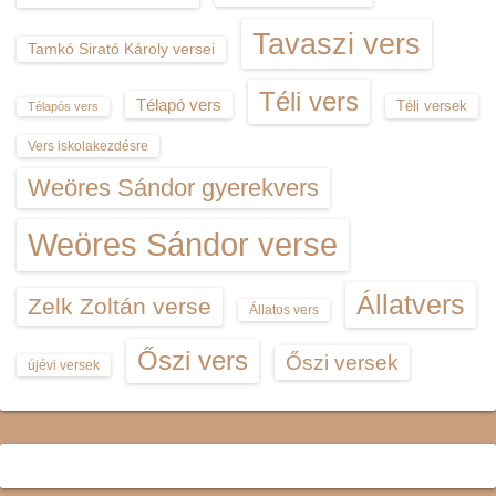
Tavaszi vers
Tamkó Sirató Károly versei
Téli vers
Télapó vers
Téli versek
Télapós vers
Vers iskolakezdésre
Weöres Sándor gyerekvers
Weöres Sándor verse
Állatvers
Zelk Zoltán verse
Állatos vers
Őszi vers
Őszi versek
újévi versek