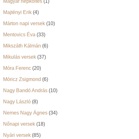
Magyar népköltés
(1)
Majtényi Erik
(4)
Márton napi versek
(10)
Mentovics Éva
(33)
Mikszáth Kálmán
(6)
Mikulás versek
(37)
Móra Ferenc
(20)
Móricz Zsigmond
(6)
Nagy Bandó András
(10)
Nagy László
(8)
Nemes Nagy Ágnes
(34)
Nőnapi versek
(18)
Nyári versek
(85)