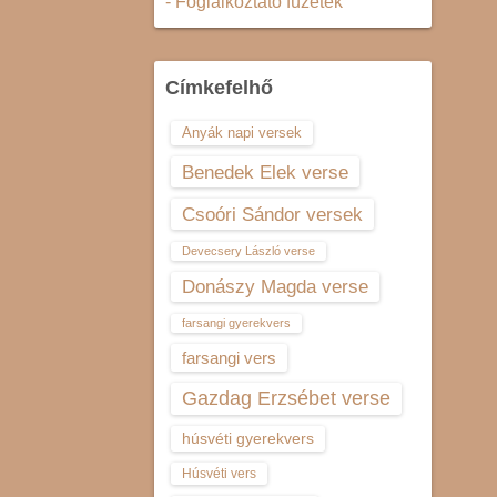
- Foglalkoztató füzetek
Címkefelhő
Anyák napi versek
Benedek Elek verse
Csoóri Sándor versek
Devecsery László verse
Donászy Magda verse
farsangi gyerekvers
farsangi vers
Gazdag Erzsébet verse
húsvéti gyerekvers
Húsvéti vers