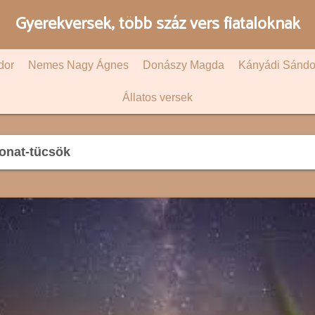
Gyerekversek, több száz vers fiataloknak
dor
Nemes Nagy Ágnes
Donászy Magda
Kányádi Sándo
Állatos versek
onat-tücsök