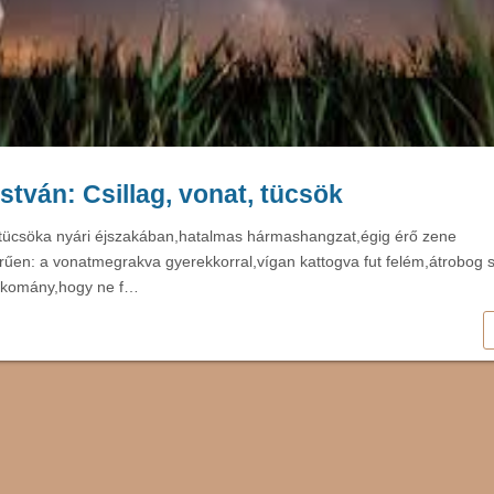
stván: Csillag, vonat, tücsök
, tücsöka nyári éjszakában,hatalmas hármashangzat,égig érő zene
rűen: a vonatmegrakva gyerekkorral,vígan kattogva fut felém,átrobog
rakomány,hogy ne f…