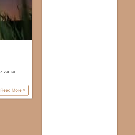
 szívemen
Read More