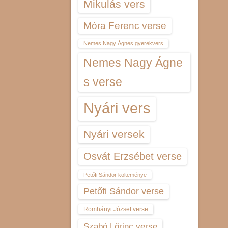
Mikulás vers
Móra Ferenc verse
Nemes Nagy Ágnes gyerekvers
Nemes Nagy Ágne
s verse
Nyári vers
Nyári versek
Osvát Erzsébet verse
Petőfi Sándor költeménye
Petőfi Sándor verse
Romhányi József verse
Szabó Lőrinc verse