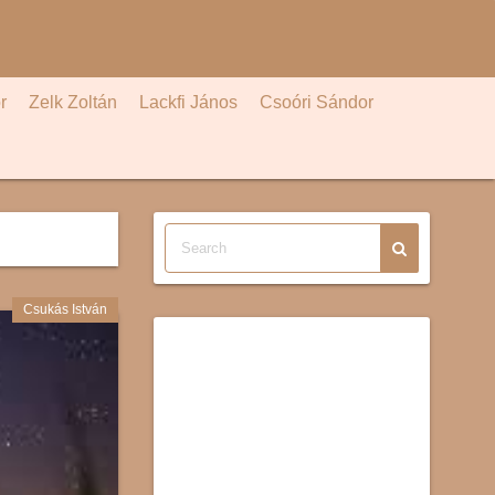
r
Zelk Zoltán
Lackfi János
Csoóri Sándor
Csukás István