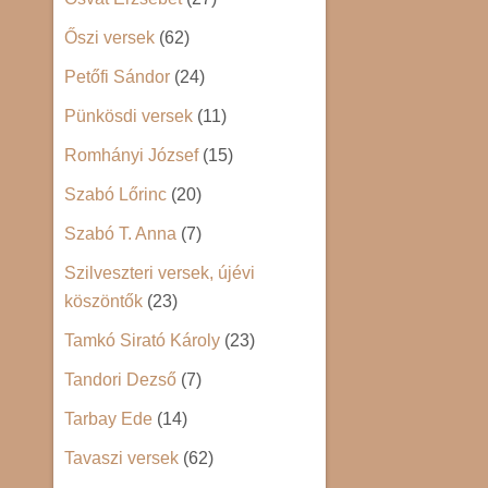
Őszi versek
(62)
Petőfi Sándor
(24)
Pünkösdi versek
(11)
Romhányi József
(15)
Szabó Lőrinc
(20)
Szabó T. Anna
(7)
Szilveszteri versek, újévi
köszöntők
(23)
Tamkó Sirató Károly
(23)
Tandori Dezső
(7)
Tarbay Ede
(14)
Tavaszi versek
(62)