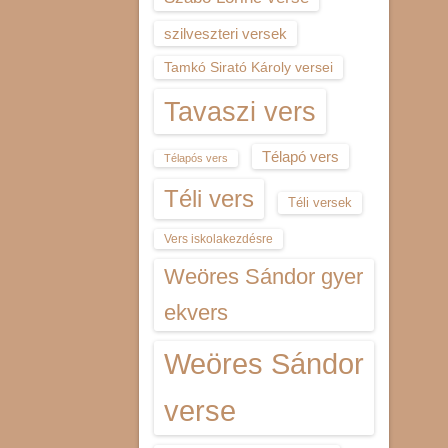
szilveszteri versek
Tamkó Sirató Károly versei
Tavaszi vers
Télapó vers
Télapós vers
Téli vers
Téli versek
Vers iskolakezdésre
Weöres Sándor gyer
ekvers
Weöres Sándor
verse