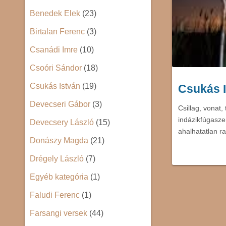
Benedek Elek
(23)
Birtalan Ferenc
(3)
Csanádi Imre
(10)
Csoóri Sándor
(18)
Csukás István
(19)
Csukás I
Devecseri Gábor
(3)
Csillag, vonat
indázikfúgasze
Devecsery László
(15)
ahalhatatlan 
Donászy Magda
(21)
Drégely László
(7)
Egyéb kategória
(1)
Faludi Ferenc
(1)
Farsangi versek
(44)