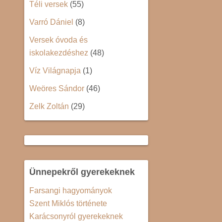
Téli versek
(55)
Varró Dániel
(8)
Versek óvoda és
iskolakezdéshez
(48)
Víz Világnapja
(1)
Weöres Sándor
(46)
Zelk Zoltán
(29)
Ünnepekről gyerekeknek
Farsangi hagyományok
Szent Miklós története
Karácsonyról gyerekeknek