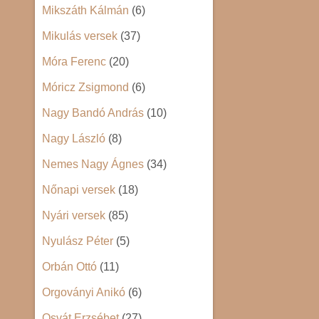
Mikszáth Kálmán
(6)
Mikulás versek
(37)
Móra Ferenc
(20)
Móricz Zsigmond
(6)
Nagy Bandó András
(10)
Nagy László
(8)
Nemes Nagy Ágnes
(34)
Nőnapi versek
(18)
Nyári versek
(85)
Nyulász Péter
(5)
Orbán Ottó
(11)
Orgoványi Anikó
(6)
Osvát Erzsébet
(27)