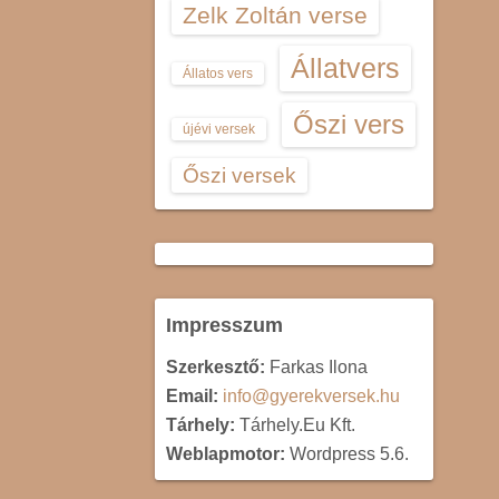
Zelk Zoltán verse
Állatvers
Állatos vers
Őszi vers
újévi versek
Őszi versek
Impresszum
Szerkesztő:
Farkas Ilona
Email:
info@gyerekversek.hu
Tárhely:
Tárhely.Eu Kft.
Weblapmotor:
Wordpress 5.6.