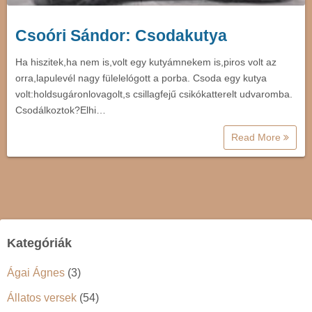
Csoóri Sándor: Csodakutya
Ha hiszitek,ha nem is,volt egy kutyámnekem is,piros volt az
orra,lapulevél nagy fülelelógott a porba. Csoda egy kutya
volt:holdsugáronlovagolt,s csillagfejű csikókatterelt udvaromba.
Csodálkoztok?Elhi…
Read More
Kategóriák
Ágai Ágnes
(3)
Állatos versek
(54)