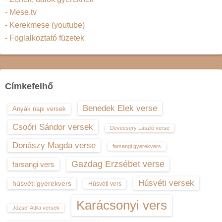
- Mese.tv
- Kerekmese (youtube)
- Foglalkoztató füzetek
Címkefelhő
Benedek Elek verse
Anyák napi versek
Csoóri Sándor versek
Devecsery László verse
Donászy Magda verse
farsangi gyerekvers
Gazdag Erzsébet verse
farsangi vers
Húsvéti versek
húsvéti gyerekvers
Húsvéti vers
Karácsonyi vers
József Attila versek