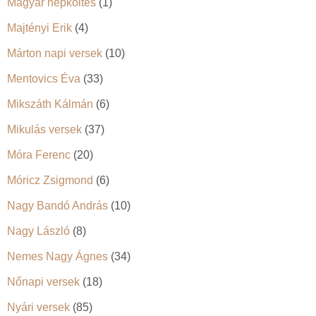
Magyar népköltés
(1)
Majtényi Erik
(4)
Márton napi versek
(10)
Mentovics Éva
(33)
Mikszáth Kálmán
(6)
Mikulás versek
(37)
Móra Ferenc
(20)
Móricz Zsigmond
(6)
Nagy Bandó András
(10)
Nagy László
(8)
Nemes Nagy Ágnes
(34)
Nőnapi versek
(18)
Nyári versek
(85)