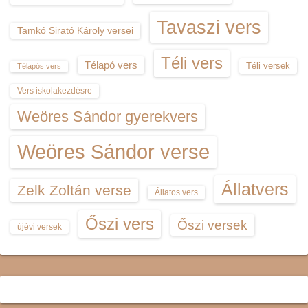
Tavaszi vers
Tamkó Sirató Károly versei
Téli vers
Télapó vers
Téli versek
Télapós vers
Vers iskolakezdésre
Weöres Sándor gyerekvers
Weöres Sándor verse
Állatvers
Zelk Zoltán verse
Állatos vers
Őszi vers
Őszi versek
újévi versek