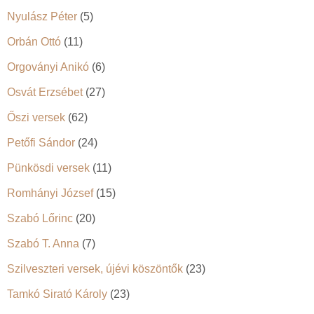
Nyulász Péter
(5)
Orbán Ottó
(11)
Orgoványi Anikó
(6)
Osvát Erzsébet
(27)
Őszi versek
(62)
Petőfi Sándor
(24)
Pünkösdi versek
(11)
Romhányi József
(15)
Szabó Lőrinc
(20)
Szabó T. Anna
(7)
Szilveszteri versek, újévi köszöntők
(23)
Tamkó Sirató Károly
(23)