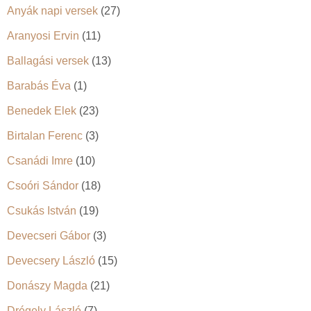
Anyák napi versek
(27)
Aranyosi Ervin
(11)
Ballagási versek
(13)
Barabás Éva
(1)
Benedek Elek
(23)
Birtalan Ferenc
(3)
Csanádi Imre
(10)
Csoóri Sándor
(18)
Csukás István
(19)
Devecseri Gábor
(3)
Devecsery László
(15)
Donászy Magda
(21)
Drégely László
(7)