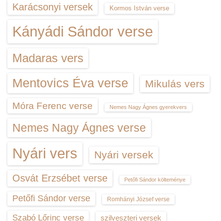
Karácsonyi versek
Kormos István verse
Kányádi Sándor verse
Madaras vers
Mentovics Éva verse
Mikulás vers
Móra Ferenc verse
Nemes Nagy Ágnes gyerekvers
Nemes Nagy Ágnes verse
Nyári vers
Nyári versek
Osvát Erzsébet verse
Petőfi Sándor költeménye
Petőfi Sándor verse
Romhányi József verse
Szabó Lőrinc verse
szilveszteri versek