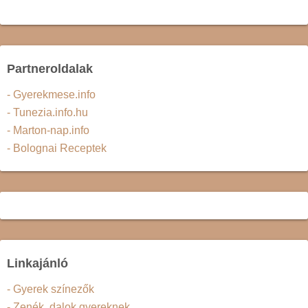
Partneroldalak
- Gyerekmese.info
- Tunezia.info.hu
- Marton-nap.info
- Bolognai Receptek
Linkajánló
- Gyerek színezők
- Zenék, dalok gyereknek