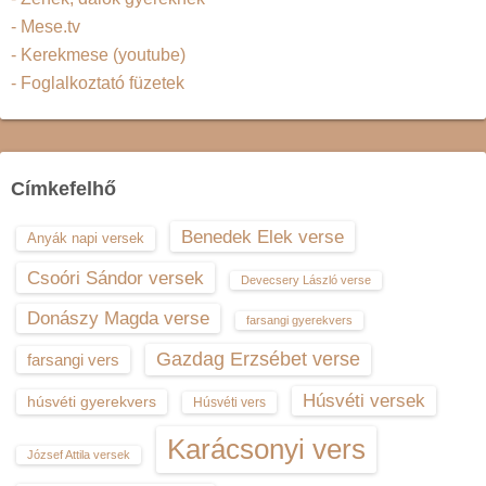
- Mese.tv
- Kerekmese (youtube)
- Foglalkoztató füzetek
Címkefelhő
Benedek Elek verse
Anyák napi versek
Csoóri Sándor versek
Devecsery László verse
Donászy Magda verse
farsangi gyerekvers
Gazdag Erzsébet verse
farsangi vers
Húsvéti versek
húsvéti gyerekvers
Húsvéti vers
Karácsonyi vers
József Attila versek