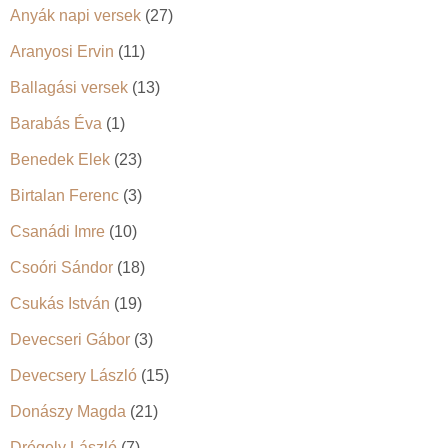
Anyák napi versek
(27)
Aranyosi Ervin
(11)
Ballagási versek
(13)
Barabás Éva
(1)
Benedek Elek
(23)
Birtalan Ferenc
(3)
Csanádi Imre
(10)
Csoóri Sándor
(18)
Csukás István
(19)
Devecseri Gábor
(3)
Devecsery László
(15)
Donászy Magda
(21)
Drégely László
(7)