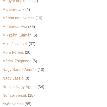
Magyar népköltés
(1)
Majtényi Erik
(4)
Márton napi versek
(10)
Mentovics Éva
(33)
Mikszáth Kálmán
(6)
Mikulás versek
(37)
Móra Ferenc
(20)
Móricz Zsigmond
(6)
Nagy Bandó András
(10)
Nagy László
(8)
Nemes Nagy Ágnes
(34)
Nőnapi versek
(18)
Nyári versek
(85)