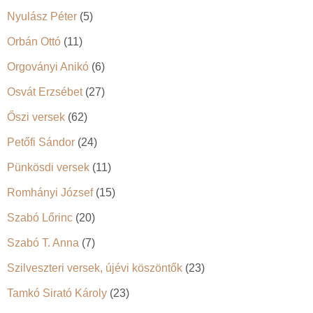
Nyulász Péter
(5)
Orbán Ottó
(11)
Orgoványi Anikó
(6)
Osvát Erzsébet
(27)
Őszi versek
(62)
Petőfi Sándor
(24)
Pünkösdi versek
(11)
Romhányi József
(15)
Szabó Lőrinc
(20)
Szabó T. Anna
(7)
Szilveszteri versek, újévi köszöntők
(23)
Tamkó Sirató Károly
(23)