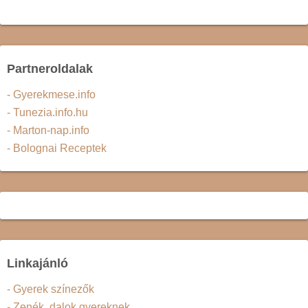
Partneroldalak
- Gyerekmese.info
- Tunezia.info.hu
- Marton-nap.info
- Bolognai Receptek
Linkajánló
- Gyerek színezők
- Zenék, dalok gyereknek