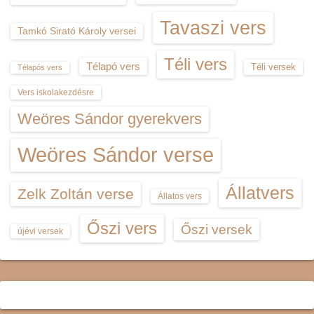
Tavaszi vers
Tamkó Sirató Károly versei
Téli vers
Télapó vers
Téli versek
Télapós vers
Vers iskolakezdésre
Weöres Sándor gyerekvers
Weöres Sándor verse
Állatvers
Zelk Zoltán verse
Állatos vers
Őszi vers
Őszi versek
újévi versek