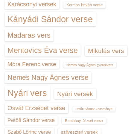
Karácsonyi versek
Kormos István verse
Kányádi Sándor verse
Madaras vers
Mentovics Éva verse
Mikulás vers
Móra Ferenc verse
Nemes Nagy Ágnes gyerekvers
Nemes Nagy Ágnes verse
Nyári vers
Nyári versek
Osvát Erzsébet verse
Petőfi Sándor költeménye
Petőfi Sándor verse
Romhányi József verse
Szabó Lőrinc verse
szilveszteri versek