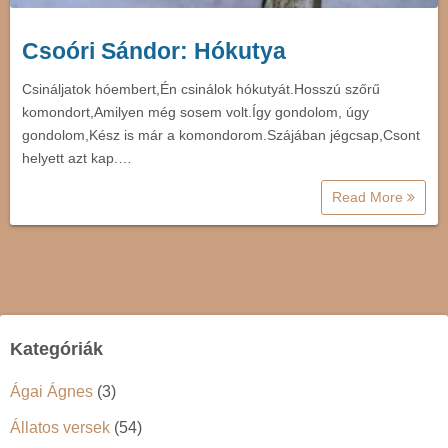
Csoóri Sándor: Hókutya
Csináljatok hóembert,Én csinálok hókutyát.Hosszú szőrű
komondort,Amilyen még sosem volt.Így gondolom, úgy
gondolom,Kész is már a komondorom.Szájában jégcsap,Csont
helyett azt kap.…
Read More
Kategóriák
Ágai Ágnes
(3)
Állatos versek
(54)