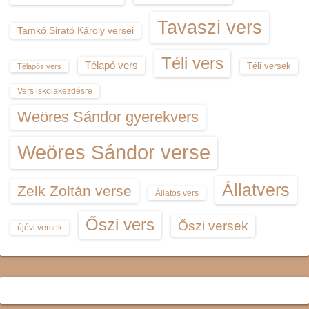
Tavaszi vers
Tamkó Sirató Károly versei
Téli vers
Télapó vers
Téli versek
Télapós vers
Vers iskolakezdésre
Weöres Sándor gyerekvers
Weöres Sándor verse
Állatvers
Zelk Zoltán verse
Állatos vers
Őszi vers
Őszi versek
újévi versek