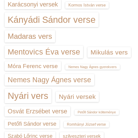
Karácsonyi versek
Kormos István verse
Kányádi Sándor verse
Madaras vers
Mentovics Éva verse
Mikulás vers
Móra Ferenc verse
Nemes Nagy Ágnes gyerekvers
Nemes Nagy Ágnes verse
Nyári vers
Nyári versek
Osvát Erzsébet verse
Petőfi Sándor költeménye
Petőfi Sándor verse
Romhányi József verse
Szabó Lőrinc verse
szilveszteri versek