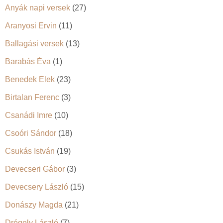
Anyák napi versek
(27)
Aranyosi Ervin
(11)
Ballagási versek
(13)
Barabás Éva
(1)
Benedek Elek
(23)
Birtalan Ferenc
(3)
Csanádi Imre
(10)
Csoóri Sándor
(18)
Csukás István
(19)
Devecseri Gábor
(3)
Devecsery László
(15)
Donászy Magda
(21)
Drégely László
(7)