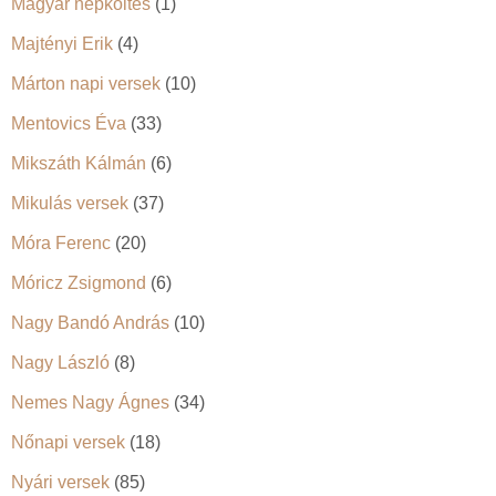
Magyar népköltés
(1)
Majtényi Erik
(4)
Márton napi versek
(10)
Mentovics Éva
(33)
Mikszáth Kálmán
(6)
Mikulás versek
(37)
Móra Ferenc
(20)
Móricz Zsigmond
(6)
Nagy Bandó András
(10)
Nagy László
(8)
Nemes Nagy Ágnes
(34)
Nőnapi versek
(18)
Nyári versek
(85)