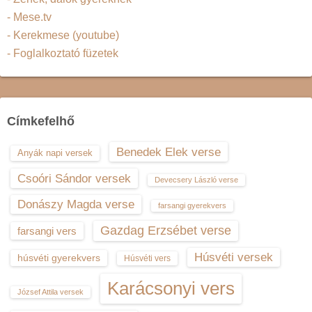
- Mese.tv
- Kerekmese (youtube)
- Foglalkoztató füzetek
Címkefelhő
Benedek Elek verse
Anyák napi versek
Csoóri Sándor versek
Devecsery László verse
Donászy Magda verse
farsangi gyerekvers
Gazdag Erzsébet verse
farsangi vers
Húsvéti versek
húsvéti gyerekvers
Húsvéti vers
Karácsonyi vers
József Attila versek