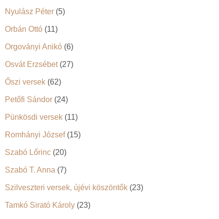
Nyulász Péter
(5)
Orbán Ottó
(11)
Orgoványi Anikó
(6)
Osvát Erzsébet
(27)
Őszi versek
(62)
Petőfi Sándor
(24)
Pünkösdi versek
(11)
Romhányi József
(15)
Szabó Lőrinc
(20)
Szabó T. Anna
(7)
Szilveszteri versek, újévi köszöntők
(23)
Tamkó Sirató Károly
(23)