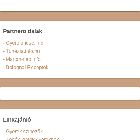
Partneroldalak
- Gyerekmese.info
- Tunezia.info.hu
- Marton-nap.info
- Bolognai Receptek
Linkajánló
- Gyerek színezők
- Zenék, dalok gyereknek