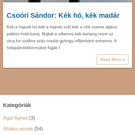
Csoóri Sándor: Kék hó, kék madár
Kék a hajnali hó,kék a hajnali szél,kék a nők szeme aljána
patkós hold-karéj. Bujkál a villamos,kék barlang most az
utca,ha szállna száz madár,gyöngy-villámként suhanna. A
hólapátolókkörmüket fújják f…
Read More
Kategóriák
Ágai Ágnes
(3)
Állatos versek
(54)