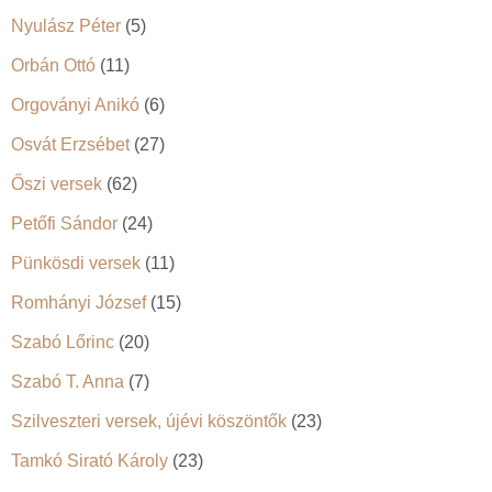
Nyulász Péter
(5)
Orbán Ottó
(11)
Orgoványi Anikó
(6)
Osvát Erzsébet
(27)
Őszi versek
(62)
Petőfi Sándor
(24)
Pünkösdi versek
(11)
Romhányi József
(15)
Szabó Lőrinc
(20)
Szabó T. Anna
(7)
Szilveszteri versek, újévi köszöntők
(23)
Tamkó Sirató Károly
(23)