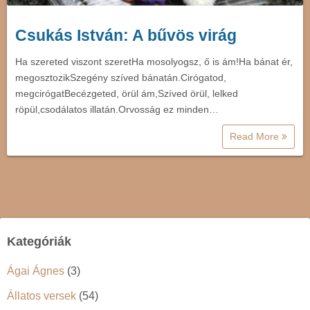
Csukás István: A bűvös virág
Ha szereted viszont szeretHa mosolyogsz, ő is ám!Ha bánat ér,
megosztozikSzegény szíved bánatán.Cirógatod,
megcirógatBecézgeted, örül ám,Szíved örül, lelked
röpül,csodálatos illatán.Orvosság ez minden…
Read More
Kategóriák
Ágai Ágnes
(3)
Állatos versek
(54)