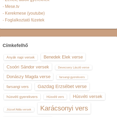
- Mese.tv
- Kerekmese (youtube)
- Foglalkoztató füzetek
Címkefelhő
Benedek Elek verse
Anyák napi versek
Csoóri Sándor versek
Devecsery László verse
Donászy Magda verse
farsangi gyerekvers
Gazdag Erzsébet verse
farsangi vers
Húsvéti versek
húsvéti gyerekvers
Húsvéti vers
Karácsonyi vers
József Attila versek