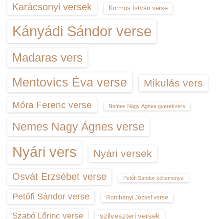
Karácsonyi versek
Kormos István verse
Kányádi Sándor verse
Madaras vers
Mentovics Éva verse
Mikulás vers
Móra Ferenc verse
Nemes Nagy Ágnes gyerekvers
Nemes Nagy Ágnes verse
Nyári vers
Nyári versek
Osvát Erzsébet verse
Petőfi Sándor költeménye
Petőfi Sándor verse
Romhányi József verse
Szabó Lőrinc verse
szilveszteri versek