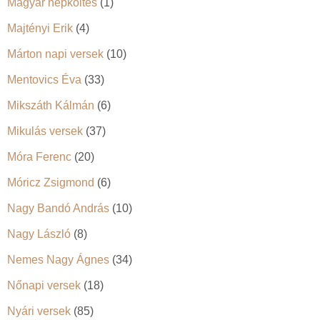
Magyar népköltés
(1)
Majtényi Erik
(4)
Márton napi versek
(10)
Mentovics Éva
(33)
Mikszáth Kálmán
(6)
Mikulás versek
(37)
Móra Ferenc
(20)
Móricz Zsigmond
(6)
Nagy Bandó András
(10)
Nagy László
(8)
Nemes Nagy Ágnes
(34)
Nőnapi versek
(18)
Nyári versek
(85)