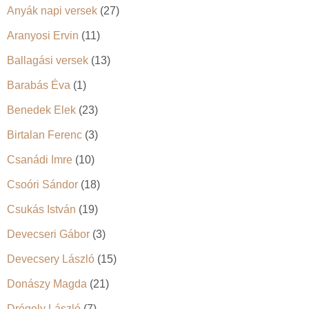
Anyák napi versek
(27)
Aranyosi Ervin
(11)
Ballagási versek
(13)
Barabás Éva
(1)
Benedek Elek
(23)
Birtalan Ferenc
(3)
Csanádi Imre
(10)
Csoóri Sándor
(18)
Csukás István
(19)
Devecseri Gábor
(3)
Devecsery László
(15)
Donászy Magda
(21)
Drégely László
(7)