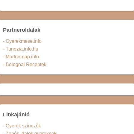
Partneroldalak
- Gyerekmese.info
- Tunezia.info.hu
- Marton-nap.info
- Bolognai Receptek
Linkajánló
- Gyerek színezők
- Zenék, dalok gyereknek