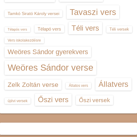
Tavaszi vers
Tamkó Sirató Károly versei
Téli vers
Télapó vers
Téli versek
Télapós vers
Vers iskolakezdésre
Weöres Sándor gyerekvers
Weöres Sándor verse
Állatvers
Zelk Zoltán verse
Állatos vers
Őszi vers
Őszi versek
újévi versek