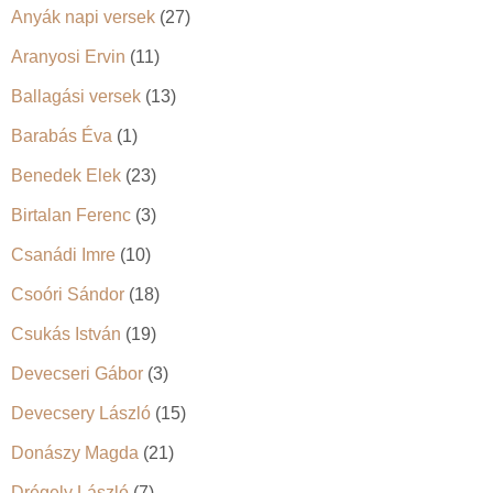
Anyák napi versek
(27)
Aranyosi Ervin
(11)
Ballagási versek
(13)
Barabás Éva
(1)
Benedek Elek
(23)
Birtalan Ferenc
(3)
Csanádi Imre
(10)
Csoóri Sándor
(18)
Csukás István
(19)
Devecseri Gábor
(3)
Devecsery László
(15)
Donászy Magda
(21)
Drégely László
(7)