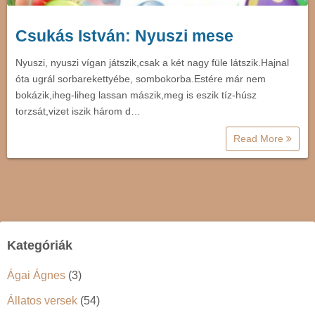
Csukás István: Nyuszi mese
Nyuszi, nyuszi vígan játszik,csak a két nagy füle látszik.Hajnal
óta ugrál sorbarekettyébe, sombokorba.Estére már nem
bokázik,iheg-liheg lassan mászik,meg is eszik tíz-húsz
torzsát,vizet iszik három d…
Read More
Kategóriák
Ágai Ágnes
(3)
Állatos versek
(54)