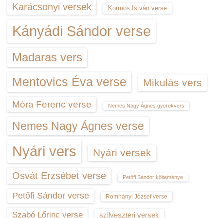
Karácsonyi versek
Kormos István verse
Kányádi Sándor verse
Madaras vers
Mentovics Éva verse
Mikulás vers
Móra Ferenc verse
Nemes Nagy Ágnes gyerekvers
Nemes Nagy Ágnes verse
Nyári vers
Nyári versek
Osvát Erzsébet verse
Petőfi Sándor költeménye
Petőfi Sándor verse
Romhányi József verse
Szabó Lőrinc verse
szilveszteri versek