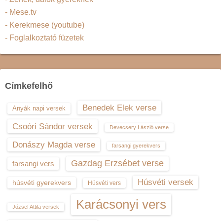
- Mese.tv
- Kerekmese (youtube)
- Foglalkoztató füzetek
Címkefelhő
Benedek Elek verse
Anyák napi versek
Csoóri Sándor versek
Devecsery László verse
Donászy Magda verse
farsangi gyerekvers
Gazdag Erzsébet verse
farsangi vers
Húsvéti versek
húsvéti gyerekvers
Húsvéti vers
Karácsonyi vers
József Attila versek