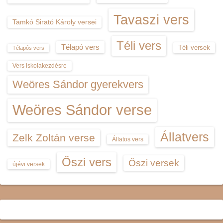
Tavaszi vers
Tamkó Sirató Károly versei
Téli vers
Télapó vers
Téli versek
Télapós vers
Vers iskolakezdésre
Weöres Sándor gyerekvers
Weöres Sándor verse
Állatvers
Zelk Zoltán verse
Állatos vers
Őszi vers
Őszi versek
újévi versek