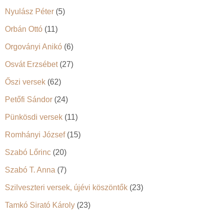
Nyulász Péter
(5)
Orbán Ottó
(11)
Orgoványi Anikó
(6)
Osvát Erzsébet
(27)
Őszi versek
(62)
Petőfi Sándor
(24)
Pünkösdi versek
(11)
Romhányi József
(15)
Szabó Lőrinc
(20)
Szabó T. Anna
(7)
Szilveszteri versek, újévi köszöntők
(23)
Tamkó Sirató Károly
(23)