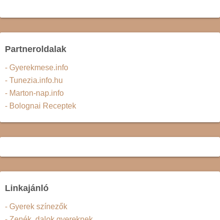
Partneroldalak
- Gyerekmese.info
- Tunezia.info.hu
- Marton-nap.info
- Bolognai Receptek
Linkajánló
- Gyerek színezők
- Zenék, dalok gyereknek