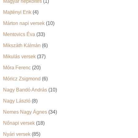
Magyar népköltés
(1)
Majtényi Erik
(4)
Márton napi versek
(10)
Mentovics Éva
(33)
Mikszáth Kálmán
(6)
Mikulás versek
(37)
Móra Ferenc
(20)
Móricz Zsigmond
(6)
Nagy Bandó András
(10)
Nagy László
(8)
Nemes Nagy Ágnes
(34)
Nőnapi versek
(18)
Nyári versek
(85)