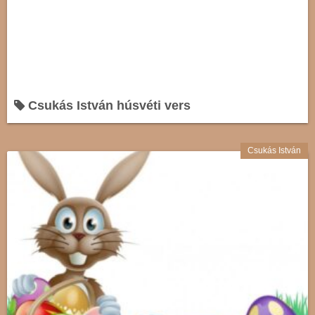
Csukás István húsvéti vers
Csukás István