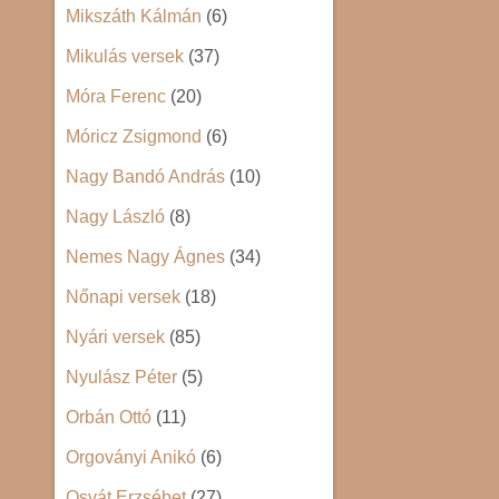
Mikszáth Kálmán
(6)
Mikulás versek
(37)
Móra Ferenc
(20)
Móricz Zsigmond
(6)
Nagy Bandó András
(10)
Nagy László
(8)
Nemes Nagy Ágnes
(34)
Nőnapi versek
(18)
Nyári versek
(85)
Nyulász Péter
(5)
Orbán Ottó
(11)
Orgoványi Anikó
(6)
Osvát Erzsébet
(27)