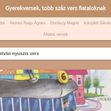
Gyerekversek, több száz vers fiataloknak
dor
Nemes Nagy Ágnes
Donászy Magda
Kányádi Sándo
Állatos versek
stván nyuszis vers