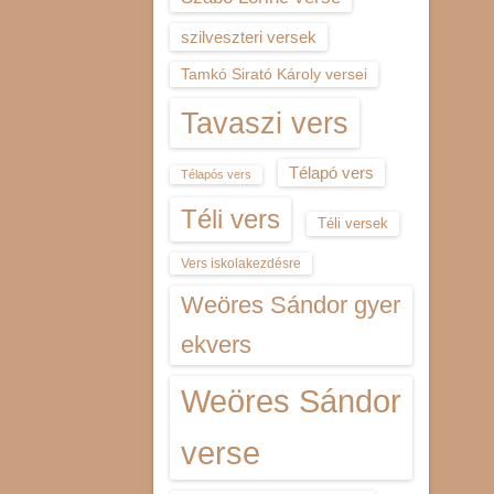
szilveszteri versek
Tamkó Sirató Károly versei
Tavaszi vers
Télapó vers
Télapós vers
Téli vers
Téli versek
Vers iskolakezdésre
Weöres Sándor gyer
ekvers
Weöres Sándor
verse