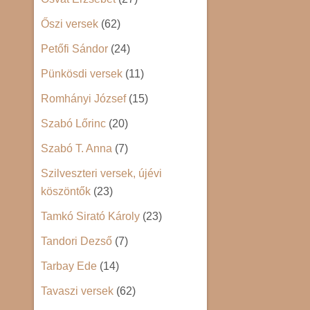
Őszi versek
(62)
Petőfi Sándor
(24)
Pünkösdi versek
(11)
Romhányi József
(15)
Szabó Lőrinc
(20)
Szabó T. Anna
(7)
Szilveszteri versek, újévi
köszöntők
(23)
Tamkó Sirató Károly
(23)
Tandori Dezső
(7)
Tarbay Ede
(14)
Tavaszi versek
(62)