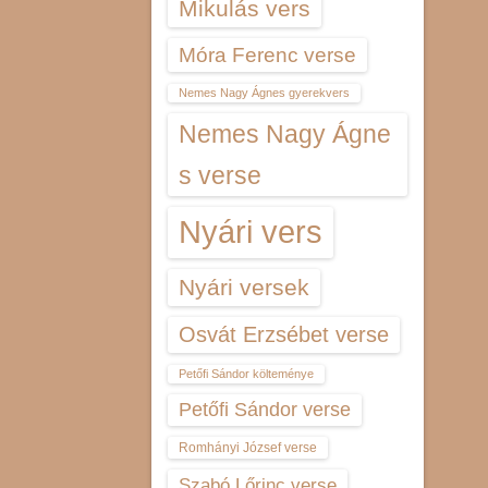
Mikulás vers
Móra Ferenc verse
Nemes Nagy Ágnes gyerekvers
Nemes Nagy Ágne
s verse
Nyári vers
Nyári versek
Osvát Erzsébet verse
Petőfi Sándor költeménye
Petőfi Sándor verse
Romhányi József verse
Szabó Lőrinc verse