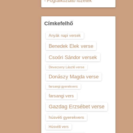
- Foglalkoztató füzetek
Címkefelhő
Anyák napi versek
Benedek Elek verse
Csoóri Sándor versek
Devecsery László verse
Donászy Magda verse
farsangi gyerekvers
farsangi vers
Gazdag Erzsébet verse
húsvéti gyerekvers
Húsvéti vers