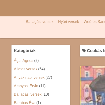
S
k
i
p
Ballagási versek
Nyári versek
Weöres Sán
t
o
c
o
Kategóriák
Csukás I
n
t
Ágai Ágnes
(3)
e
Állatos versek
(54)
n
t
Anyák napi versek
(27)
Aranyosi Ervin
(11)
Ballagási versek
(13)
Barabás Éva
(1)