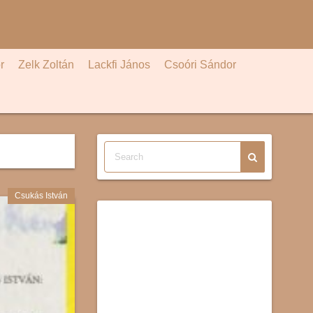
r
Zelk Zoltán
Lackfi János
Csoóri Sándor
Csukás István