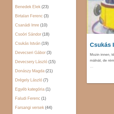
Benedek Elek
(23)
Birtalan Ferenc
(3)
Csanádi Imre
(10)
Csoóri Sándor
(18)
Csukás István
(19)
Csukás I
Devecseri Gábor
(3)
Mozin innen, té
málnát, de réme
Devecsery László
(15)
…
Donászy Magda
(21)
Drégely László
(7)
Egyéb kategória
(1)
Faludi Ferenc
(1)
Farsangi versek
(44)