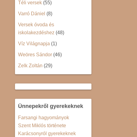
Téli versek
(55)
Varró Dániel
(8)
Versek óvoda és
iskolakezdéshez
(48)
Víz Világnapja
(1)
Weöres Sándor
(46)
Zelk Zoltán
(29)
Ünnepekről gyerekeknek
Farsangi hagyományok
Szent Miklós története
Karácsonyról gyerekeknek