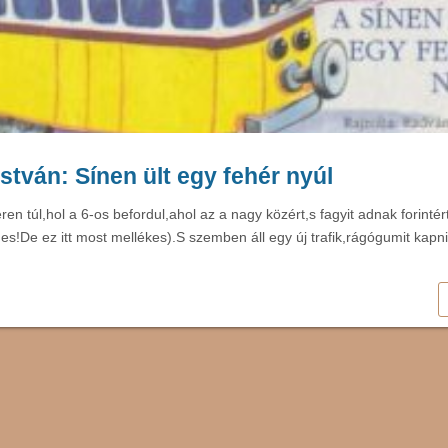
stván: Sínen ült egy fehér nyúl
ren túl,hol a 6-os befordul,ahol az a nagy közért,s fagyit adnak forintér
s!De ez itt most mellékes).S szemben áll egy új trafik,rágógumit kapni i