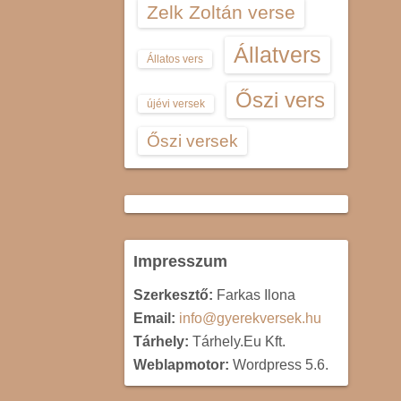
Zelk Zoltán verse
Állatvers
Állatos vers
Őszi vers
újévi versek
Őszi versek
Impresszum
Szerkesztő:
Farkas Ilona
Email:
info@gyerekversek.hu
Tárhely:
Tárhely.Eu Kft.
Weblapmotor:
Wordpress 5.6.