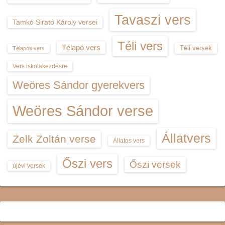
Tavaszi vers
Tamkó Sirató Károly versei
Téli vers
Télapó vers
Téli versek
Télapós vers
Vers iskolakezdésre
Weöres Sándor gyerekvers
Weöres Sándor verse
Állatvers
Zelk Zoltán verse
Állatos vers
Őszi vers
Őszi versek
újévi versek