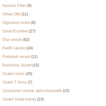
Nyulász Péter
(5)
Orbán Ottó
(11)
Orgoványi Anikó
(6)
Osvát Erzsébet
(27)
Őszi versek
(62)
Petőfi Sándor
(24)
Pünkösdi versek
(11)
Romhányi József
(15)
Szabó Lőrinc
(20)
Szabó T. Anna
(7)
Szilveszteri versek, újévi köszöntők
(23)
Tamkó Sirató Károly
(23)