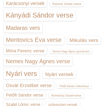
Karácsonyi versek
Kormos István verse
Kányádi Sándor verse
Madaras vers
Mentovics Éva verse
Mikulás vers
Móra Ferenc verse
Nemes Nagy Ágnes gyerekvers
Nemes Nagy Ágnes verse
Nyári vers
Nyári versek
Osvát Erzsébet verse
Petőfi Sándor költeménye
Petőfi Sándor verse
Romhányi József verse
Szabó Lőrinc verse
szilveszteri versek