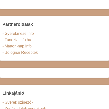
Partneroldalak
- Gyerekmese.info
- Tunezia.info.hu
- Marton-nap.info
- Bolognai Receptek
Linkajánló
- Gyerek színezők
- Zenék, dalok gyereknek