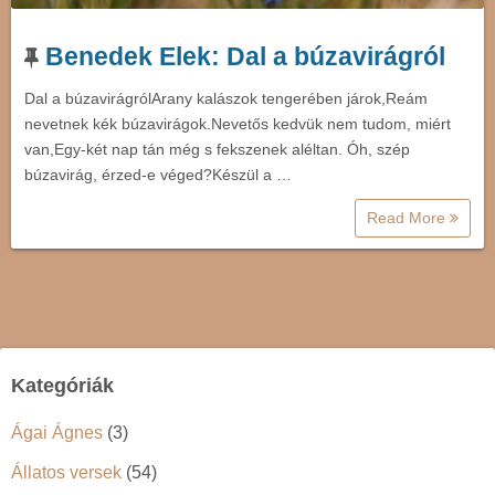
Benedek Elek: Dal a búzavirágról
Dal a búzavirágrólArany kalászok tengerében járok,Reám
nevetnek kék búzavirágok.Nevetős kedvük nem tudom, miért
van,Egy-két nap tán még s fekszenek aléltan. Óh, szép
búzavirág, érzed-e véged?Készül a …
Read More
Kategóriák
Ágai Ágnes
(3)
Állatos versek
(54)