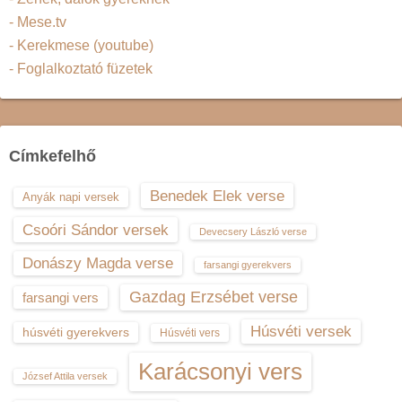
- Mese.tv
- Kerekmese (youtube)
- Foglalkoztató füzetek
Címkefelhő
Benedek Elek verse
Anyák napi versek
Csoóri Sándor versek
Devecsery László verse
Donászy Magda verse
farsangi gyerekvers
Gazdag Erzsébet verse
farsangi vers
Húsvéti versek
húsvéti gyerekvers
Húsvéti vers
Karácsonyi vers
József Attila versek