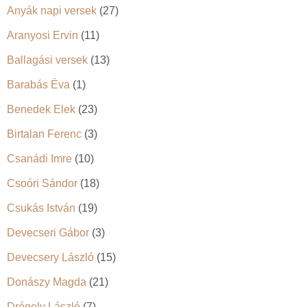
Anyák napi versek
(27)
Aranyosi Ervin
(11)
Ballagási versek
(13)
Barabás Éva
(1)
Benedek Elek
(23)
Birtalan Ferenc
(3)
Csanádi Imre
(10)
Csoóri Sándor
(18)
Csukás István
(19)
Devecseri Gábor
(3)
Devecsery László
(15)
Donászy Magda
(21)
Drégely László
(7)