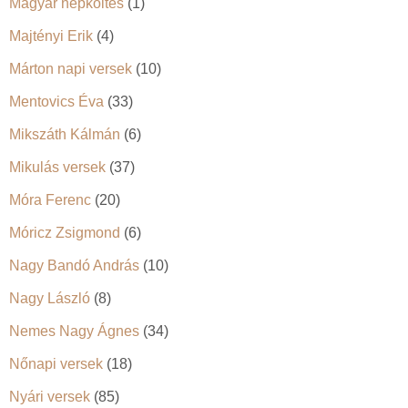
Magyar népköltés
(1)
Majtényi Erik
(4)
Márton napi versek
(10)
Mentovics Éva
(33)
Mikszáth Kálmán
(6)
Mikulás versek
(37)
Móra Ferenc
(20)
Móricz Zsigmond
(6)
Nagy Bandó András
(10)
Nagy László
(8)
Nemes Nagy Ágnes
(34)
Nőnapi versek
(18)
Nyári versek
(85)