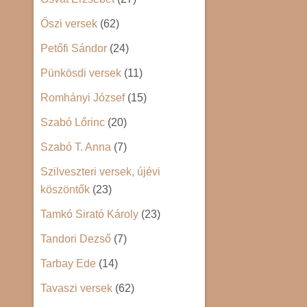
Őszi versek
(62)
Petőfi Sándor
(24)
Pünkösdi versek
(11)
Romhányi József
(15)
Szabó Lőrinc
(20)
Szabó T. Anna
(7)
Szilveszteri versek, újévi
köszöntők
(23)
Tamkó Sirató Károly
(23)
Tandori Dezső
(7)
Tarbay Ede
(14)
Tavaszi versek
(62)