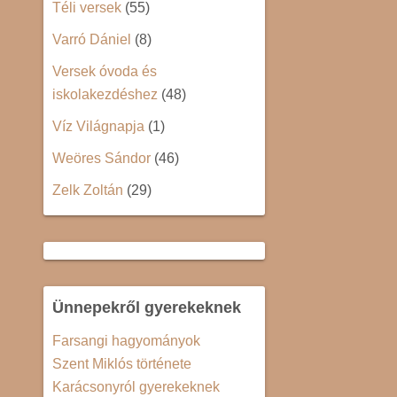
Téli versek
(55)
Varró Dániel
(8)
Versek óvoda és
iskolakezdéshez
(48)
Víz Világnapja
(1)
Weöres Sándor
(46)
Zelk Zoltán
(29)
Ünnepekről gyerekeknek
Farsangi hagyományok
Szent Miklós története
Karácsonyról gyerekeknek