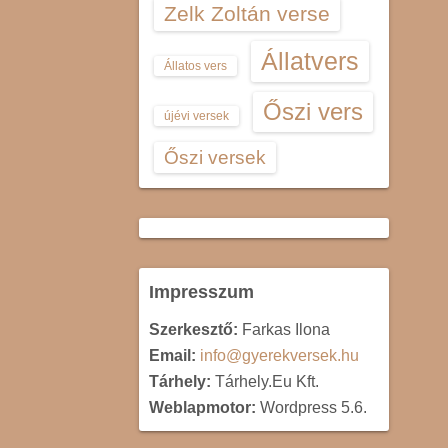
Zelk Zoltán verse
Állatvers
Állatos vers
Őszi vers
újévi versek
Őszi versek
Impresszum
Szerkesztő:
Farkas Ilona
Email:
info@gyerekversek.hu
Tárhely:
Tárhely.Eu Kft.
Weblapmotor:
Wordpress 5.6.