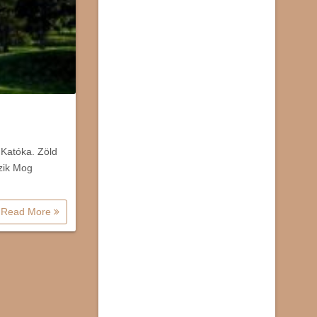
 Katóka. Zöld
szik Mog
Read More