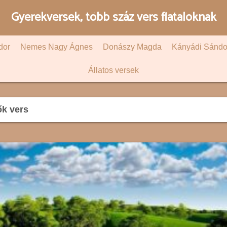
Gyerekversek, több száz vers fiataloknak
dor
Nemes Nagy Ágnes
Donászy Magda
Kányádi Sándo
Állatos versek
ők vers