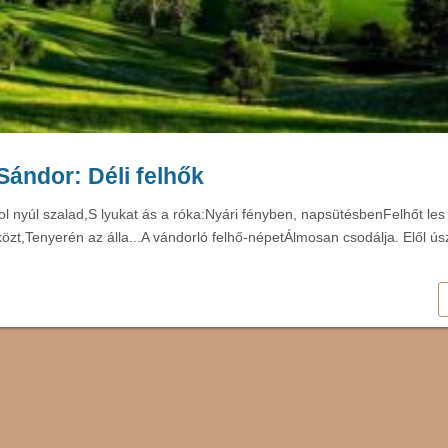
ándor: Déli felhők
l nyúl szalad,S lyukat ás a róka:Nyári fényben, napsütésbenFelhőt les
közt,Tenyerén az álla...A vándorló felhő-népetÁlmosan csodálja. Elől ú