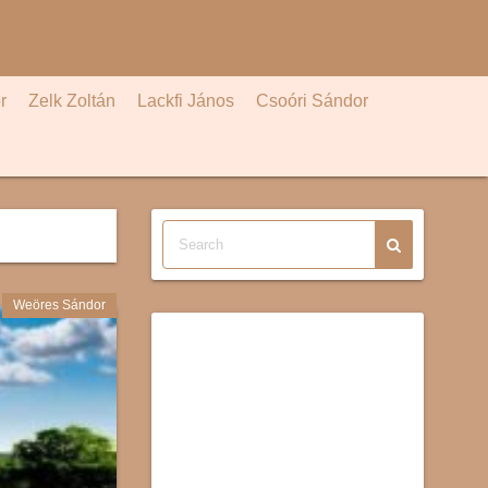
r
Zelk Zoltán
Lackfi János
Csoóri Sándor
Weöres Sándor