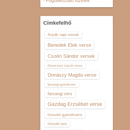
- Foglalkoztató füzetek
Címkefelhő
Anyák napi versek
Benedek Elek verse
Csoóri Sándor versek
Devecsery László verse
Donászy Magda verse
farsangi gyerekvers
farsangi vers
Gazdag Erzsébet verse
húsvéti gyerekvers
Húsvéti vers