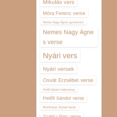
Mikulás vers
Móra Ferenc verse
Nemes Nagy Ágnes gyerekvers
Nemes Nagy Ágne
s verse
Nyári vers
Nyári versek
Osvát Erzsébet verse
Petőfi Sándor költeménye
Petőfi Sándor verse
Romhányi József verse
Szabó Lőrinc verse