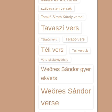
szilveszteri versek
Tamkó Sirató Károly versei
Tavaszi vers
Télapó vers
Télapós vers
Téli vers
Téli versek
Vers iskolakezdésre
Weöres Sándor gyer
ekvers
Weöres Sándor
verse