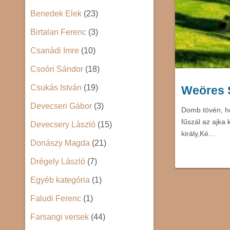
Benedek Elek
(23)
Birtalan Ferenc
(3)
Csanádi Imre
(10)
Csoóri Sándor
(18)
Csukás István
(19)
Weöres S
Devecseri Gábor
(3)
Domb tövén, ho
fűszál az ajka 
Devecsery László
(15)
király,Ké…
Donászy Magda
(21)
Drégely László
(7)
Egyéb kategória
(1)
Faludi Ferenc
(1)
Farsangi versek
(44)