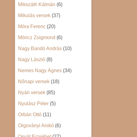
Mikszáth Kálmán
(6)
Mikulás versek
(37)
Móra Ferenc
(20)
Móricz Zsigmond
(6)
Nagy Bandó András
(10)
Nagy László
(8)
Nemes Nagy Ágnes
(34)
Nőnapi versek
(18)
Nyári versek
(85)
Nyulász Péter
(5)
Orbán Ottó
(11)
Orgoványi Anikó
(6)
Osvát Erzsébet
(27)