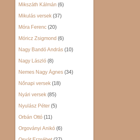
Mikszáth Kálmán
(6)
Mikulás versek
(37)
Móra Ferenc
(20)
Móricz Zsigmond
(6)
Nagy Bandó András
(10)
Nagy László
(8)
Nemes Nagy Ágnes
(34)
Nőnapi versek
(18)
Nyári versek
(85)
Nyulász Péter
(5)
Orbán Ottó
(11)
Orgoványi Anikó
(6)
Osvát Erzsébet
(27)