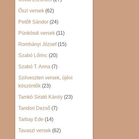
Őszi versek
(62)
Petőfi Sándor
(24)
Pünkösdi versek
(11)
Romhányi József
(15)
Szabó Lőrinc
(20)
Szabó T. Anna
(7)
Szilveszteri versek, újévi
köszöntők
(23)
Tamkó Sirató Károly
(23)
Tandori Dezső
(7)
Tarbay Ede
(14)
Tavaszi versek
(62)