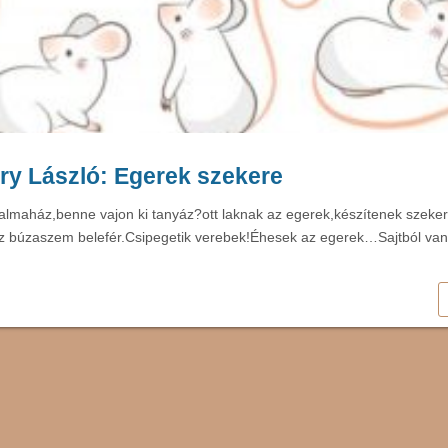
y László: Egerek szekere
almaház,benne vajon ki tanyáz?ott laknak az egerek,készítenek szeke
tíz búzaszem belefér.Csipegetik verebek!Éhesek az egerek…Sajtból van