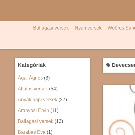
S
k
i
p
Ballagási versek
Nyári versek
Weöres Sán
t
o
c
o
Kategóriák
Devecser
n
t
Ágai Ágnes
(3)
e
Állatos versek
(54)
n
t
Anyák napi versek
(27)
Aranyosi Ervin
(11)
Ballagási versek
(13)
Barabás Éva
(1)