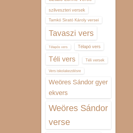
szilveszteri versek
Tamkó Sirató Károly versei
Tavaszi vers
Télapó vers
Télapós vers
Téli vers
Téli versek
Vers iskolakezdésre
Weöres Sándor gyer
ekvers
Weöres Sándor
verse