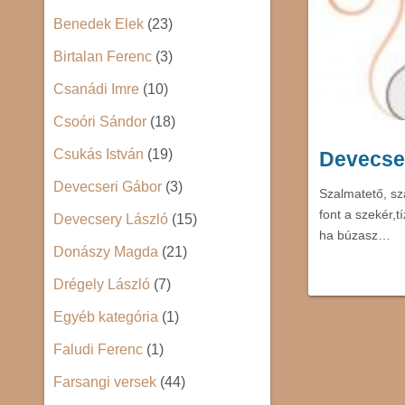
Benedek Elek
(23)
Birtalan Ferenc
(3)
Csanádi Imre
(10)
Csoóri Sándor
(18)
Csukás István
(19)
Devecser
Devecseri Gábor
(3)
Szalmatető, sz
font a szekér,
Devecsery László
(15)
ha búzasz…
Donászy Magda
(21)
Drégely László
(7)
Egyéb kategória
(1)
Faludi Ferenc
(1)
Farsangi versek
(44)