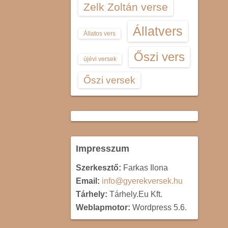
Zelk Zoltán verse
Állatvers
Állatos vers
Őszi vers
újévi versek
Őszi versek
Impresszum
Szerkesztő:
Farkas Ilona
Email:
info@gyerekversek.hu
Tárhely:
Tárhely.Eu Kft.
Weblapmotor:
Wordpress 5.6.