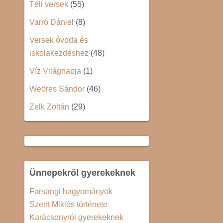
Téli versek
(55)
Varró Dániel
(8)
Versek óvoda és
iskolakezdéshez
(48)
Víz Világnapja
(1)
Weöres Sándor
(46)
Zelk Zoltán
(29)
Ünnepekről gyerekeknek
Farsangi hagyományok
Szent Miklós története
Karácsonyról gyerekeknek