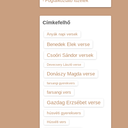
- Foglalkoztató füzetek
Címkefelhő
Anyák napi versek
Benedek Elek verse
Csoóri Sándor versek
Devecsery László verse
Donászy Magda verse
farsangi gyerekvers
farsangi vers
Gazdag Erzsébet verse
húsvéti gyerekvers
Húsvéti vers