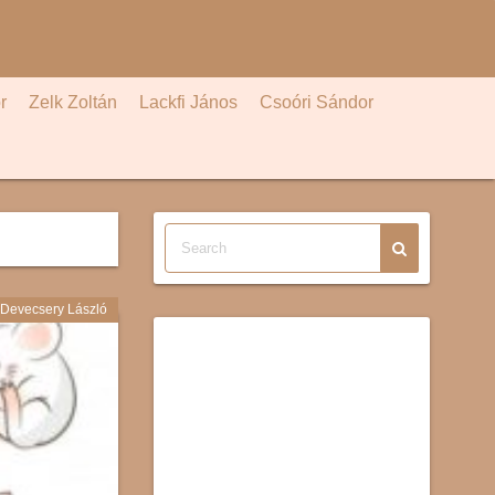
r
Zelk Zoltán
Lackfi János
Csoóri Sándor
Devecsery László