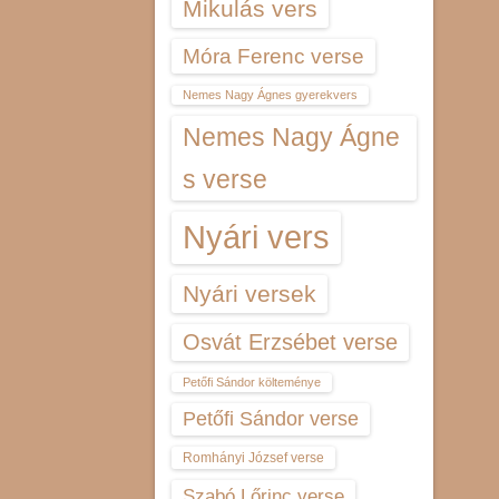
Mikulás vers
Móra Ferenc verse
Nemes Nagy Ágnes gyerekvers
Nemes Nagy Ágne
s verse
Nyári vers
Nyári versek
Osvát Erzsébet verse
Petőfi Sándor költeménye
Petőfi Sándor verse
Romhányi József verse
Szabó Lőrinc verse