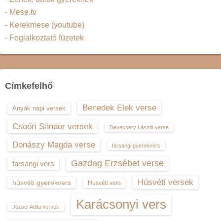
- Mese.tv
- Kerekmese (youtube)
- Foglalkoztató füzetek
Címkefelhő
Benedek Elek verse
Anyák napi versek
Csoóri Sándor versek
Devecsery László verse
Donászy Magda verse
farsangi gyerekvers
Gazdag Erzsébet verse
farsangi vers
Húsvéti versek
húsvéti gyerekvers
Húsvéti vers
Karácsonyi vers
József Attila versek