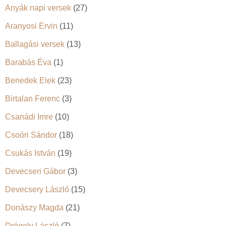
Anyák napi versek
(27)
Aranyosi Ervin
(11)
Ballagási versek
(13)
Barabás Éva
(1)
Benedek Elek
(23)
Birtalan Ferenc
(3)
Csanádi Imre
(10)
Csoóri Sándor
(18)
Csukás István
(19)
Devecseri Gábor
(3)
Devecsery László
(15)
Donászy Magda
(21)
Drégely László
(7)