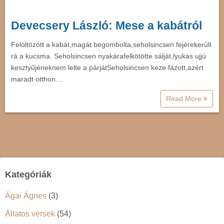
Devecsery László: Mese a kabátról
Felöltözött a kabát,magát begombolta,seholsincsen fejérekerült
rá a kucsma. Seholsincsen nyakárafelkötötte sálját,lyukas ujjú
kesztyűjéneknem lelte a párjátSeholsincsen keze fázott,azért
maradt otthon…
Read More
Kategóriák
Ágai Ágnes
(3)
Állatos versek
(54)