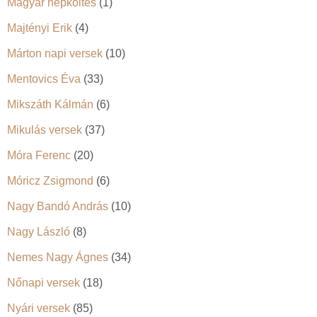
Magyar népköltés
(1)
Majtényi Erik
(4)
Márton napi versek
(10)
Mentovics Éva
(33)
Mikszáth Kálmán
(6)
Mikulás versek
(37)
Móra Ferenc
(20)
Móricz Zsigmond
(6)
Nagy Bandó András
(10)
Nagy László
(8)
Nemes Nagy Ágnes
(34)
Nőnapi versek
(18)
Nyári versek
(85)