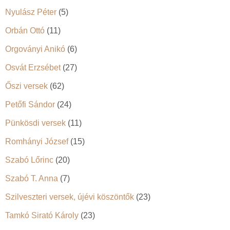
Nyulász Péter
(5)
Orbán Ottó
(11)
Orgoványi Anikó
(6)
Osvát Erzsébet
(27)
Őszi versek
(62)
Petőfi Sándor
(24)
Pünkösdi versek
(11)
Romhányi József
(15)
Szabó Lőrinc
(20)
Szabó T. Anna
(7)
Szilveszteri versek, újévi köszöntők
(23)
Tamkó Sirató Károly
(23)