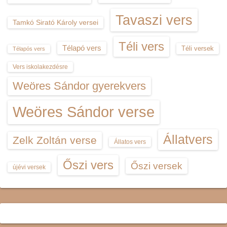
Tavaszi vers
Tamkó Sirató Károly versei
Téli vers
Télapó vers
Téli versek
Télapós vers
Vers iskolakezdésre
Weöres Sándor gyerekvers
Weöres Sándor verse
Állatvers
Zelk Zoltán verse
Állatos vers
Őszi vers
Őszi versek
újévi versek