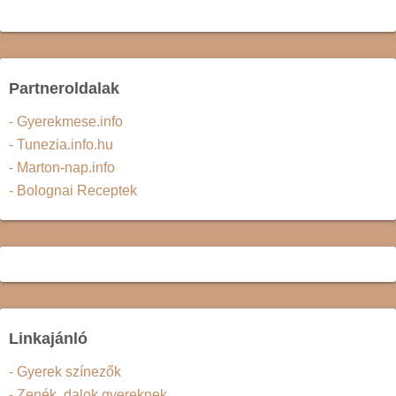
Partneroldalak
- Gyerekmese.info
- Tunezia.info.hu
- Marton-nap.info
- Bolognai Receptek
Linkajánló
- Gyerek színezők
- Zenék, dalok gyereknek