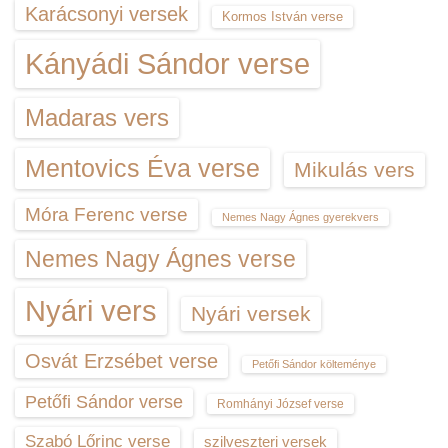
Karácsonyi versek
Kormos István verse
Kányádi Sándor verse
Madaras vers
Mentovics Éva verse
Mikulás vers
Móra Ferenc verse
Nemes Nagy Ágnes gyerekvers
Nemes Nagy Ágnes verse
Nyári vers
Nyári versek
Osvát Erzsébet verse
Petőfi Sándor költeménye
Petőfi Sándor verse
Romhányi József verse
Szabó Lőrinc verse
szilveszteri versek