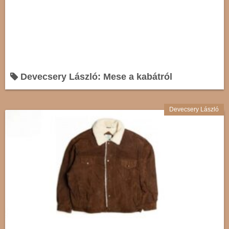
Devecsery László: Mese a kabátról
Devecsery László