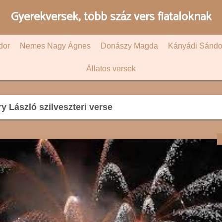
Gyerekversek, több száz vers fiataloknak
dor
Nemes Nagy Ágnes
Donászy Magda
Kányádi Sándo
Állatos versek
 László szilveszteri verse