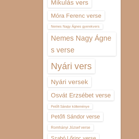
Mikulás vers
Móra Ferenc verse
Nemes Nagy Ágnes gyerekvers
Nemes Nagy Ágne
s verse
Nyári vers
Nyári versek
Osvát Erzsébet verse
Petőfi Sándor költeménye
Petőfi Sándor verse
Romhányi József verse
Szabó Lőrinc verse