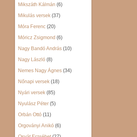
Mikszáth Kálmán
(6)
Mikulás versek
(37)
Móra Ferenc
(20)
Móricz Zsigmond
(6)
Nagy Bandó András
(10)
Nagy László
(8)
Nemes Nagy Ágnes
(34)
Nőnapi versek
(18)
Nyári versek
(85)
Nyulász Péter
(5)
Orbán Ottó
(11)
Orgoványi Anikó
(6)
Osvát Erzsébet
(27)