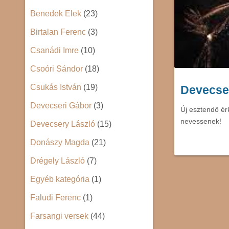
Benedek Elek
(23)
Birtalan Ferenc
(3)
Csanádi Imre
(10)
Csoóri Sándor
(18)
Csukás István
(19)
Devecser
Devecseri Gábor
(3)
Új esztendő é
nevessenek! 
Devecsery László
(15)
Donászy Magda
(21)
Drégely László
(7)
Egyéb kategória
(1)
Faludi Ferenc
(1)
Farsangi versek
(44)