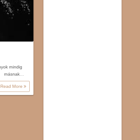
nyok mindig
n, másnak…
Read More