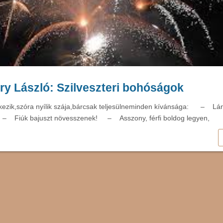
y László: Szilveszteri bohóságok
rkezik,szóra nyílik szája,bárcsak teljesülneminden kívánsága: – Lá
– Fiúk bajuszt növesszenek! – Asszony, férfi boldog legye