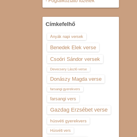
- Foglalkoztató füzetek
Címkefelhő
Anyák napi versek
Benedek Elek verse
Csoóri Sándor versek
Devecsery László verse
Donászy Magda verse
farsangi gyerekvers
farsangi vers
Gazdag Erzsébet verse
húsvéti gyerekvers
Húsvéti vers