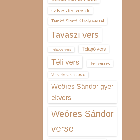
szilveszteri versek
Tamkó Sirató Károly versei
Tavaszi vers
Télapó vers
Télapós vers
Téli vers
Téli versek
Vers iskolakezdésre
Weöres Sándor gyer
ekvers
Weöres Sándor
verse