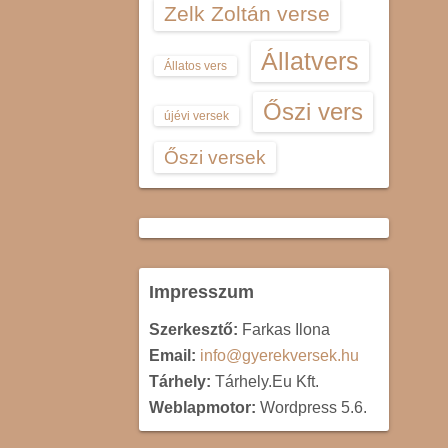
Zelk Zoltán verse
Állatvers
Állatos vers
Őszi vers
újévi versek
Őszi versek
Impresszum
Szerkesztő:
Farkas Ilona
Email:
info@gyerekversek.hu
Tárhely:
Tárhely.Eu Kft.
Weblapmotor:
Wordpress 5.6.