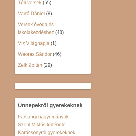
Téli versek
(55)
Varró Dániel
(8)
Versek óvoda és
iskolakezdéshez
(48)
Víz Világnapja
(1)
Weöres Sándor
(46)
Zelk Zoltán
(29)
Ünnepekről gyerekeknek
Farsangi hagyományok
Szent Miklós története
Karácsonyról gyerekeknek