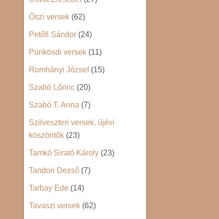
Őszi versek
(62)
Petőfi Sándor
(24)
Pünkösdi versek
(11)
Romhányi József
(15)
Szabó Lőrinc
(20)
Szabó T. Anna
(7)
Szilveszteri versek, újévi
köszöntők
(23)
Tamkó Sirató Károly
(23)
Tandori Dezső
(7)
Tarbay Ede
(14)
Tavaszi versek
(62)