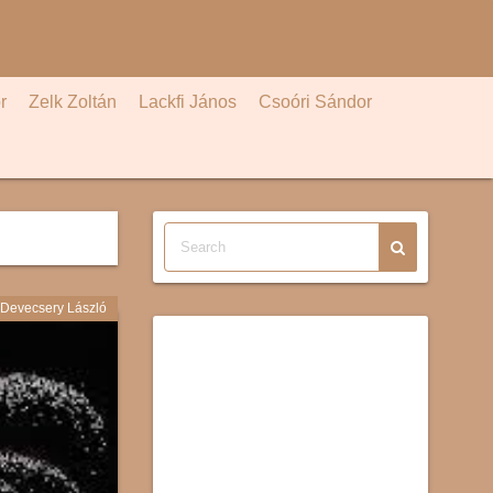
r
Zelk Zoltán
Lackfi János
Csoóri Sándor
Devecsery László