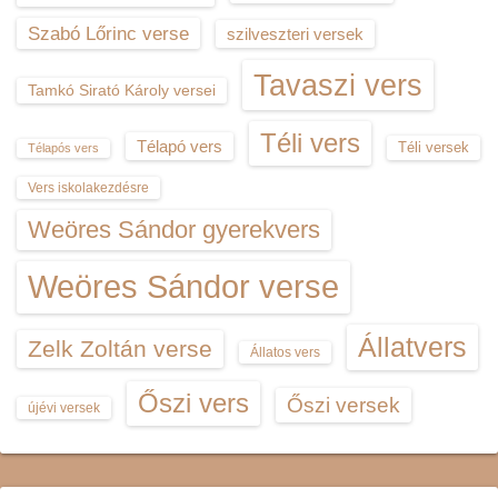
Szabó Lőrinc verse
szilveszteri versek
Tavaszi vers
Tamkó Sirató Károly versei
Téli vers
Télapó vers
Téli versek
Télapós vers
Vers iskolakezdésre
Weöres Sándor gyerekvers
Weöres Sándor verse
Állatvers
Zelk Zoltán verse
Állatos vers
Őszi vers
Őszi versek
újévi versek