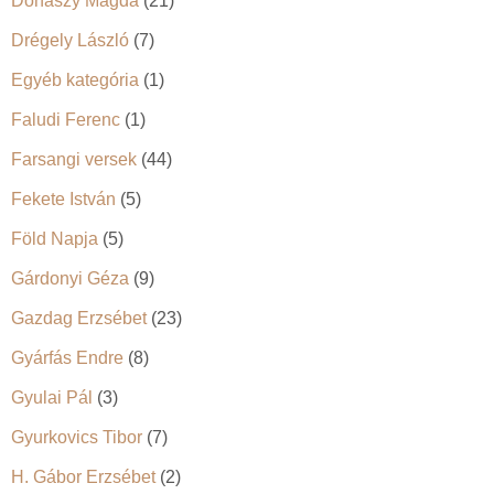
Donászy Magda
(21)
Drégely László
(7)
Egyéb kategória
(1)
Faludi Ferenc
(1)
Farsangi versek
(44)
Fekete István
(5)
Föld Napja
(5)
Gárdonyi Géza
(9)
Gazdag Erzsébet
(23)
Gyárfás Endre
(8)
Gyulai Pál
(3)
Gyurkovics Tibor
(7)
H. Gábor Erzsébet
(2)