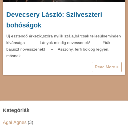
Devecsery László: Szilveszteri
bohóságok
Új esztendő érkezik,szóra nyílik szája,bárcsak teljesülneminden
kívánsága: – Lányok mindig nevessenek! – Fiúk
bajuszt növesszenek! – Asszony, férfi boldog legyen,
másnak…
Read More
Kategóriák
Ágai Ágnes
(3)