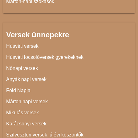
Márton-napi szokások
Versek ünnepekre
Húsvéti versek
Húsvéti locsolóversek gyerekeknek
Nőnapi versek
Anyák napi versek
Föld Napja
Márton napi versek
Mikulás versek
Karácsonyi versek
Szilveszteri versek, újévi köszöntők