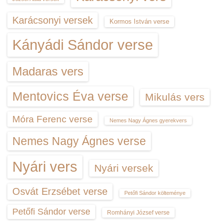
Karácsonyi versek
Kormos István verse
Kányádi Sándor verse
Madaras vers
Mentovics Éva verse
Mikulás vers
Móra Ferenc verse
Nemes Nagy Ágnes gyerekvers
Nemes Nagy Ágnes verse
Nyári vers
Nyári versek
Osvát Erzsébet verse
Petőfi Sándor költeménye
Petőfi Sándor verse
Romhányi József verse