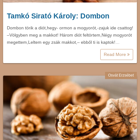
Tamkó Sirató Károly: Dombon
Dombon törik a diót,hegy- ormon a mogyorót,-zajuk ide csattog!
–Völgyben meg a makkot! Három diót feltörtem,Négy mogyorót
megettem,Leltem egy zsák makkot,– ebből ti is kaptok!…
Read More
Osvát Erzsébet