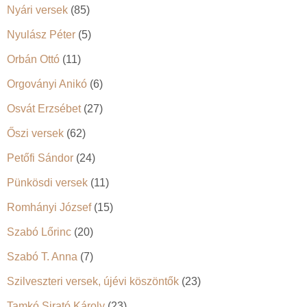
Nyári versek
(85)
Nyulász Péter
(5)
Orbán Ottó
(11)
Orgoványi Anikó
(6)
Osvát Erzsébet
(27)
Őszi versek
(62)
Petőfi Sándor
(24)
Pünkösdi versek
(11)
Romhányi József
(15)
Szabó Lőrinc
(20)
Szabó T. Anna
(7)
Szilveszteri versek, újévi köszöntők
(23)
Tamkó Sirató Károly
(23)