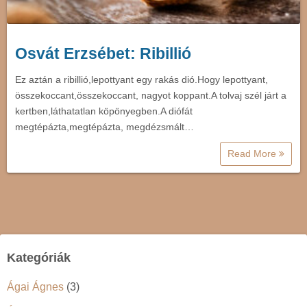
Osvát Erzsébet: Ribillió
Ez aztán a ribillió,lepottyant egy rakás dió.Hogy lepottyant,
összekoccant,összekoccant, nagyot koppant.A tolvaj szél járt a
kertben,láthatatlan köpönyegben.A diófát
megtépázta,megtépázta, megdézsmált…
Read More
Kategóriák
Ágai Ágnes
(3)