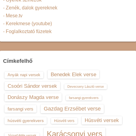
- Zenék, dalok gyereknek
- Mese.tv
- Kerekmese (youtube)
- Foglalkoztató füzetek
Címkefelhő
Benedek Elek verse
Anyák napi versek
Csoóri Sándor versek
Devecsery László verse
Donászy Magda verse
farsangi gyerekvers
Gazdag Erzsébet verse
farsangi vers
Húsvéti versek
húsvéti gyerekvers
Húsvéti vers
Karácsonyi vers
József Attila versek