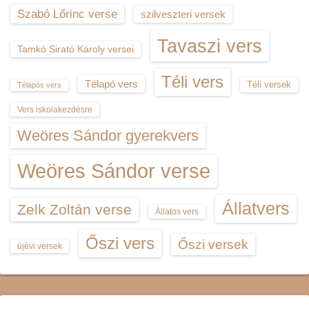
Szabó Lőrinc verse
szilveszteri versek
Tavaszi vers
Tamkó Sirató Károly versei
Téli vers
Télapó vers
Téli versek
Télapós vers
Vers iskolakezdésre
Weöres Sándor gyerekvers
Weöres Sándor verse
Állatvers
Zelk Zoltán verse
Állatos vers
Őszi vers
Őszi versek
újévi versek