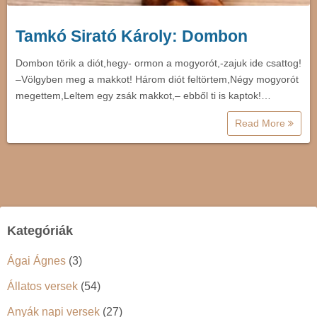
Tamkó Sirató Károly: Dombon
Dombon törik a diót,hegy- ormon a mogyorót,-zajuk ide csattog!
–Völgyben meg a makkot! Három diót feltörtem,Négy mogyorót
megettem,Leltem egy zsák makkot,– ebből ti is kaptok!…
Read More
Kategóriák
Ágai Ágnes
(3)
Állatos versek
(54)
Anyák napi versek
(27)