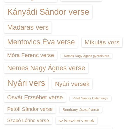
Kányádi Sándor verse
Madaras vers
Mentovics Éva verse
Mikulás vers
Móra Ferenc verse
Nemes Nagy Ágnes gyerekvers
Nemes Nagy Ágnes verse
Nyári vers
Nyári versek
Osvát Erzsébet verse
Petőfi Sándor költeménye
Petőfi Sándor verse
Romhányi József verse
Szabó Lőrinc verse
szilveszteri versek