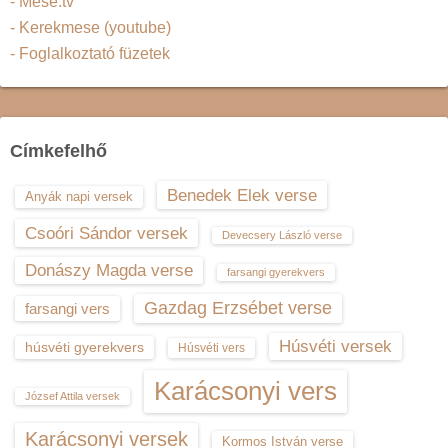
- Mese.tv
- Kerekmese (youtube)
- Foglalkoztató füzetek
Címkefelhő
Benedek Elek verse
Anyák napi versek
Csoóri Sándor versek
Devecsery László verse
Donászy Magda verse
farsangi gyerekvers
Gazdag Erzsébet verse
farsangi vers
Húsvéti versek
húsvéti gyerekvers
Húsvéti vers
Karácsonyi vers
József Attila versek
Karácsonyi versek
Kormos István verse