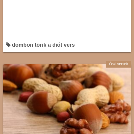
dombon törik a diót vers
Őszi versek