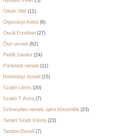
Nyulász Péter
(5)
Orbán Ottó
(11)
Orgoványi Anikó
(6)
Osvát Erzsébet
(27)
Őszi versek
(62)
Petőfi Sándor
(24)
Pünkösdi versek
(11)
Romhányi József
(15)
Szabó Lőrinc
(20)
Szabó T. Anna
(7)
Szilveszteri versek, újévi köszöntők
(23)
Tamkó Sirató Károly
(23)
Tandori Dezső
(7)