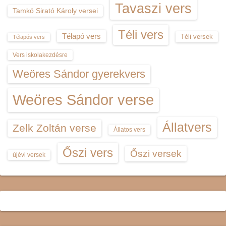
Tavaszi vers
Tamkó Sirató Károly versei
Téli vers
Télapó vers
Téli versek
Télapós vers
Vers iskolakezdésre
Weöres Sándor gyerekvers
Weöres Sándor verse
Állatvers
Zelk Zoltán verse
Állatos vers
Őszi vers
Őszi versek
újévi versek