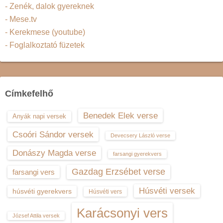
- Zenék, dalok gyereknek
- Mese.tv
- Kerekmese (youtube)
- Foglalkoztató füzetek
Címkefelhő
Benedek Elek verse
Anyák napi versek
Csoóri Sándor versek
Devecsery László verse
Donászy Magda verse
farsangi gyerekvers
Gazdag Erzsébet verse
farsangi vers
Húsvéti versek
húsvéti gyerekvers
Húsvéti vers
Karácsonyi vers
József Attila versek