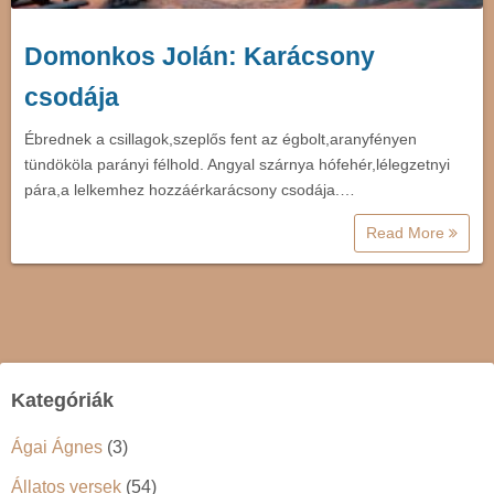
Domonkos Jolán: Karácsony
csodája
Ébrednek a csillagok,szeplős fent az égbolt,aranyfényen
tündököla parányi félhold. Angyal szárnya hófehér,lélegzetnyi
pára,a lelkemhez hozzáérkarácsony csodája.…
Read More
Kategóriák
Ágai Ágnes
(3)
Állatos versek
(54)