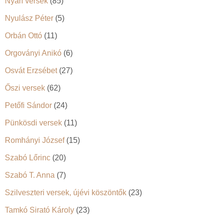
Nyári versek
(85)
Nyulász Péter
(5)
Orbán Ottó
(11)
Orgoványi Anikó
(6)
Osvát Erzsébet
(27)
Őszi versek
(62)
Petőfi Sándor
(24)
Pünkösdi versek
(11)
Romhányi József
(15)
Szabó Lőrinc
(20)
Szabó T. Anna
(7)
Szilveszteri versek, újévi köszöntők
(23)
Tamkó Sirató Károly
(23)