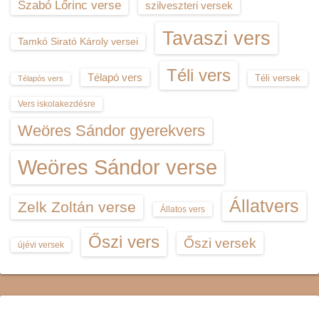
Szabó Lőrinc verse
szilveszteri versek
Tavaszi vers
Tamkó Sirató Károly versei
Téli vers
Télapó vers
Téli versek
Télapós vers
Vers iskolakezdésre
Weöres Sándor gyerekvers
Weöres Sándor verse
Állatvers
Zelk Zoltán verse
Állatos vers
Őszi vers
Őszi versek
újévi versek