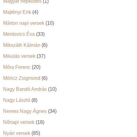
Magyar népköltés
(1)
Majtényi Erik
(4)
Márton napi versek
(10)
Mentovics Éva
(33)
Mikszáth Kálmán
(6)
Mikulás versek
(37)
Móra Ferenc
(20)
Móricz Zsigmond
(6)
Nagy Bandó András
(10)
Nagy László
(8)
Nemes Nagy Ágnes
(34)
Nőnapi versek
(18)
Nyári versek
(85)