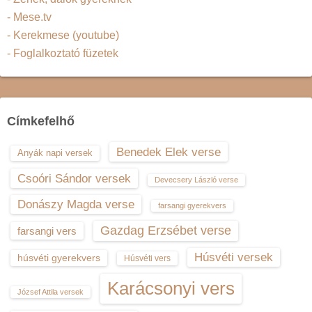
- Mese.tv
- Kerekmese (youtube)
- Foglalkoztató füzetek
Címkefelhő
Benedek Elek verse
Anyák napi versek
Csoóri Sándor versek
Devecsery László verse
Donászy Magda verse
farsangi gyerekvers
Gazdag Erzsébet verse
farsangi vers
Húsvéti versek
húsvéti gyerekvers
Húsvéti vers
Karácsonyi vers
József Attila versek