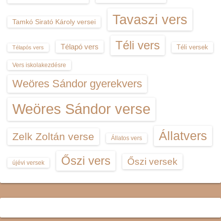
Tavaszi vers
Tamkó Sirató Károly versei
Téli vers
Télapó vers
Téli versek
Télapós vers
Vers iskolakezdésre
Weöres Sándor gyerekvers
Weöres Sándor verse
Állatvers
Zelk Zoltán verse
Állatos vers
Őszi vers
Őszi versek
újévi versek