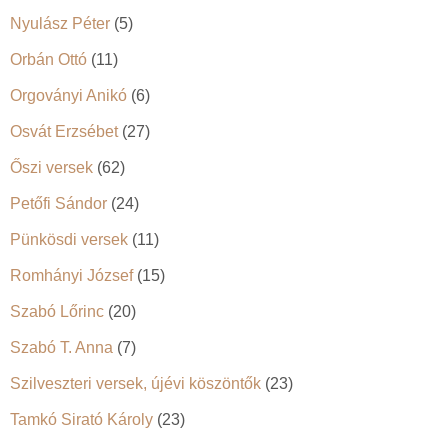
Nyulász Péter
(5)
Orbán Ottó
(11)
Orgoványi Anikó
(6)
Osvát Erzsébet
(27)
Őszi versek
(62)
Petőfi Sándor
(24)
Pünkösdi versek
(11)
Romhányi József
(15)
Szabó Lőrinc
(20)
Szabó T. Anna
(7)
Szilveszteri versek, újévi köszöntők
(23)
Tamkó Sirató Károly
(23)