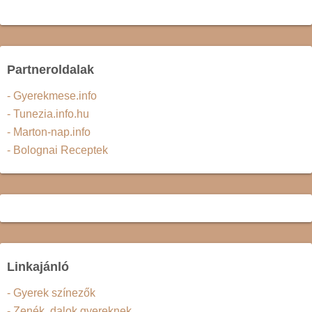
Partneroldalak
- Gyerekmese.info
- Tunezia.info.hu
- Marton-nap.info
- Bolognai Receptek
Linkajánló
- Gyerek színezők
- Zenék, dalok gyereknek