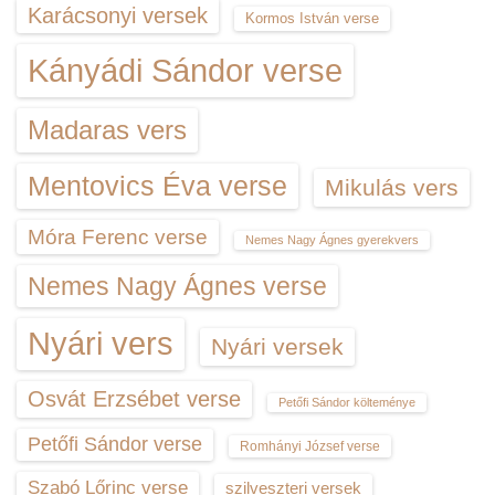
Karácsonyi versek
Kormos István verse
Kányádi Sándor verse
Madaras vers
Mentovics Éva verse
Mikulás vers
Móra Ferenc verse
Nemes Nagy Ágnes gyerekvers
Nemes Nagy Ágnes verse
Nyári vers
Nyári versek
Osvát Erzsébet verse
Petőfi Sándor költeménye
Petőfi Sándor verse
Romhányi József verse
Szabó Lőrinc verse
szilveszteri versek