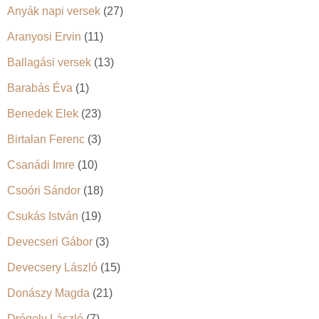
Anyák napi versek
(27)
Aranyosi Ervin
(11)
Ballagási versek
(13)
Barabás Éva
(1)
Benedek Elek
(23)
Birtalan Ferenc
(3)
Csanádi Imre
(10)
Csoóri Sándor
(18)
Csukás István
(19)
Devecseri Gábor
(3)
Devecsery László
(15)
Donászy Magda
(21)
Drégely László
(7)