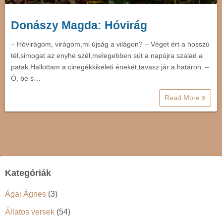
Donászy Magda: Hóvirág
– Hóvirágom, virágom,mi újság a világon? – Véget ért a hosszú
tél,simogat az enyhe szél,melegebben süt a napújra szalad a
patak.Hallottam a cinegékkikeleti énekét,tavasz jár a határon. –
Ó, be s…
Read More
Kategóriák
Ágai Ágnes
(3)
Állatos versek
(54)