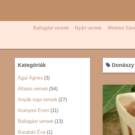
S
k
i
p
Ballagási versek
Nyári versek
Weöres Sán
t
o
c
o
Kategóriák
Donászy 
n
t
Ágai Ágnes
(3)
e
Állatos versek
(54)
n
t
Anyák napi versek
(27)
Aranyosi Ervin
(11)
Ballagási versek
(13)
Barabás Éva
(1)