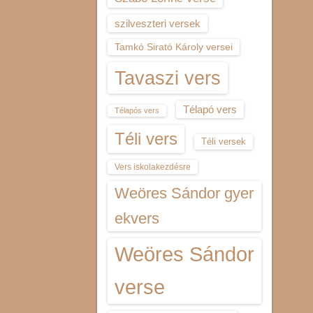
szilveszteri versek
Tamkó Sirató Károly versei
Tavaszi vers
Télapó vers
Télapós vers
Téli vers
Téli versek
Vers iskolakezdésre
Weöres Sándor gyer
ekvers
Weöres Sándor
verse