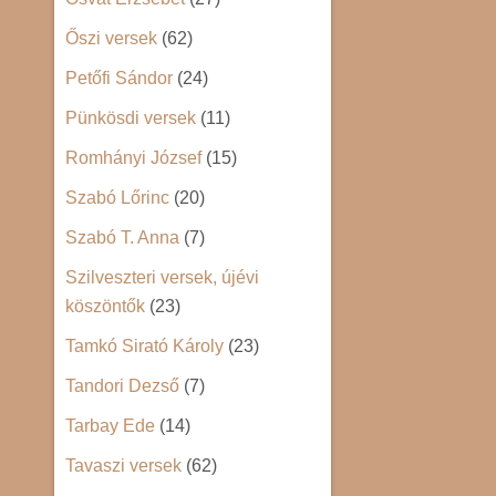
Őszi versek
(62)
Petőfi Sándor
(24)
Pünkösdi versek
(11)
Romhányi József
(15)
Szabó Lőrinc
(20)
Szabó T. Anna
(7)
Szilveszteri versek, újévi
köszöntők
(23)
Tamkó Sirató Károly
(23)
Tandori Dezső
(7)
Tarbay Ede
(14)
Tavaszi versek
(62)