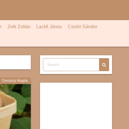
r
Zelk Zoltán
Lackfi János
Csoóri Sándor
Donászy Magda