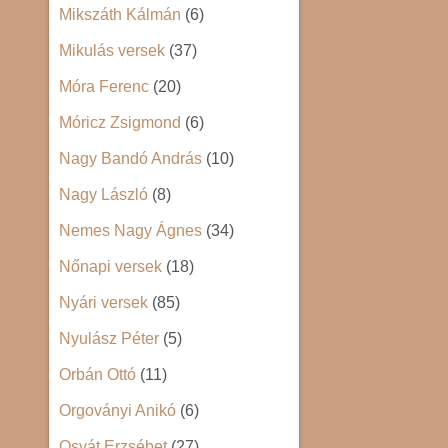
Mikszáth Kálmán
(6)
Mikulás versek
(37)
Móra Ferenc
(20)
Móricz Zsigmond
(6)
Nagy Bandó András
(10)
Nagy László
(8)
Nemes Nagy Ágnes
(34)
Nőnapi versek
(18)
Nyári versek
(85)
Nyulász Péter
(5)
Orbán Ottó
(11)
Orgoványi Anikó
(6)
Osvát Erzsébet
(27)