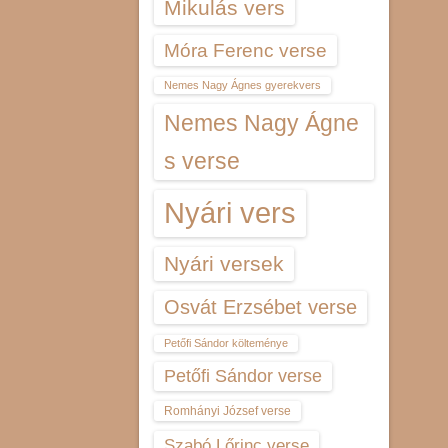
Mikulás vers
Móra Ferenc verse
Nemes Nagy Ágnes gyerekvers
Nemes Nagy Ágne
s verse
Nyári vers
Nyári versek
Osvát Erzsébet verse
Petőfi Sándor költeménye
Petőfi Sándor verse
Romhányi József verse
Szabó Lőrinc verse