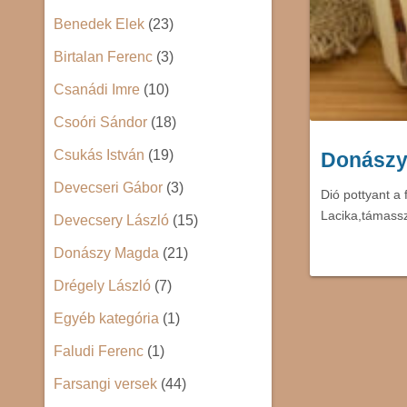
Benedek Elek
(23)
Birtalan Ferenc
(3)
Csanádi Imre
(10)
Csoóri Sándor
(18)
Csukás István
(19)
Donászy
Devecseri Gábor
(3)
Dió pottyant a 
Lacika,támassz
Devecsery László
(15)
Donászy Magda
(21)
Drégely László
(7)
Egyéb kategória
(1)
Faludi Ferenc
(1)
Farsangi versek
(44)