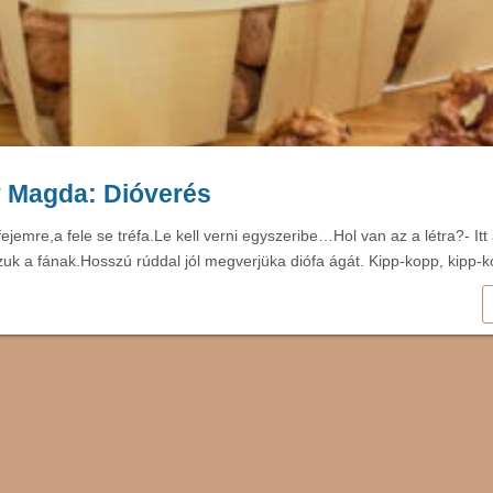
 Magda: Dióverés
fejemre,a fele se tréfa.Le kell verni egyszeribe…Hol van az a létra?- Itt a
uk a fának.Hosszú rúddal jól megverjüka diófa ágát. Kipp-kopp, kipp-k