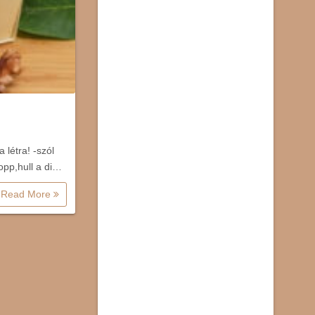
 létra! -szól
opp,hull a di…
Read More