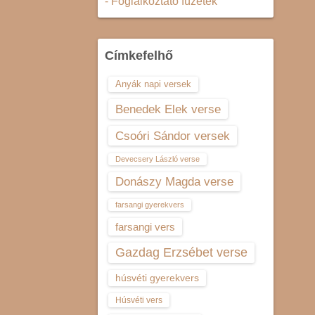
- Foglalkoztató füzetek
Címkefelhő
Anyák napi versek
Benedek Elek verse
Csoóri Sándor versek
Devecsery László verse
Donászy Magda verse
farsangi gyerekvers
farsangi vers
Gazdag Erzsébet verse
húsvéti gyerekvers
Húsvéti vers