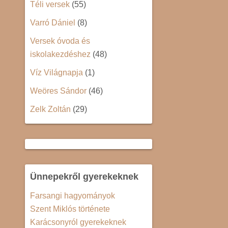
Téli versek
(55)
Varró Dániel
(8)
Versek óvoda és
iskolakezdéshez
(48)
Víz Világnapja
(1)
Weöres Sándor
(46)
Zelk Zoltán
(29)
Ünnepekről gyerekeknek
Farsangi hagyományok
Szent Miklós története
Karácsonyról gyerekeknek