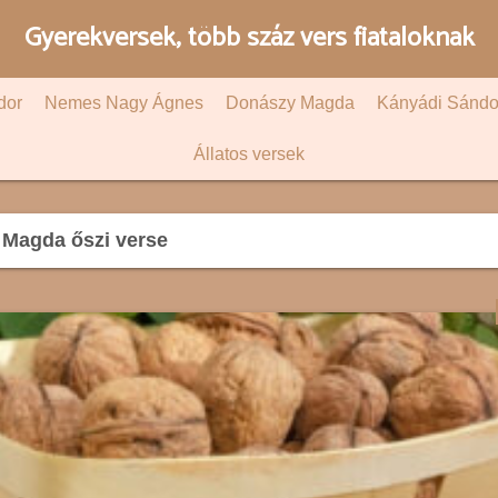
Gyerekversek, több száz vers fiataloknak
dor
Nemes Nagy Ágnes
Donászy Magda
Kányádi Sándo
Állatos versek
Magda őszi verse