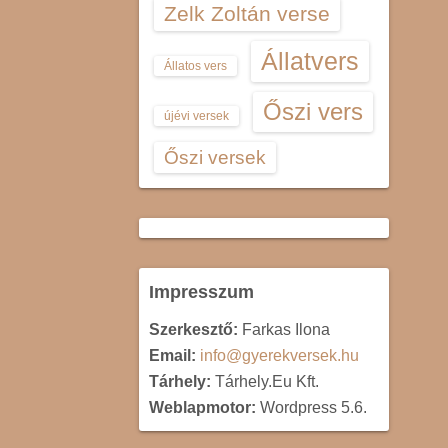
Zelk Zoltán verse
Állatvers
Állatos vers
Őszi vers
újévi versek
Őszi versek
Impresszum
Szerkesztő:
Farkas Ilona
Email:
info@gyerekversek.hu
Tárhely:
Tárhely.Eu Kft.
Weblapmotor:
Wordpress 5.6.