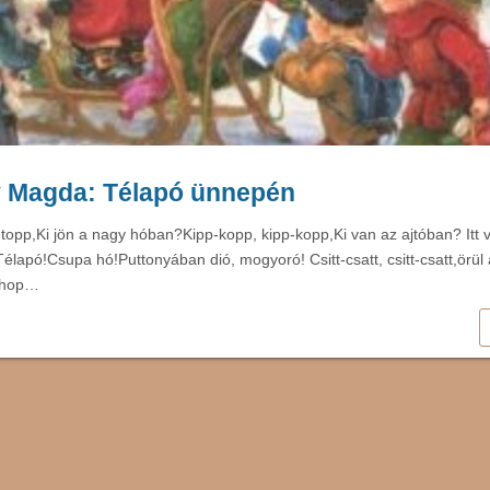
 Magda: Télapó ünnepén
p-topp,Ki jön a nagy hóban?Kipp-kopp, kipp-kopp,Ki van az ajtóban? Itt
élapó!Csupa hó!Puttonyában dió, mogyoró! Csitt-csatt, csitt-csatt,örül
-hop…