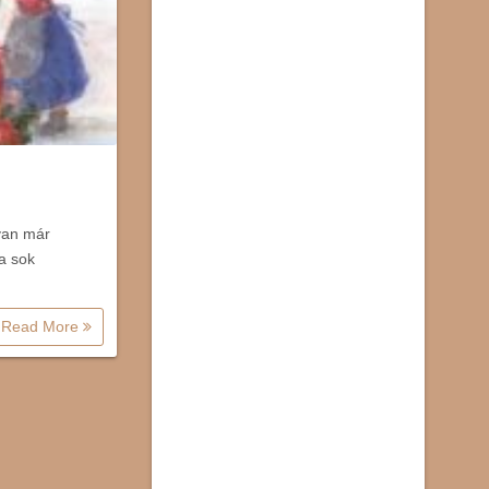
 van már
 a sok
Read More