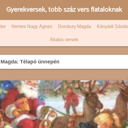
Gyerekversek, több száz vers fiataloknak
dor
Nemes Nagy Ágnes
Donászy Magda
Kányádi Sándo
Állatos versek
Magda: Télapó ünnepén