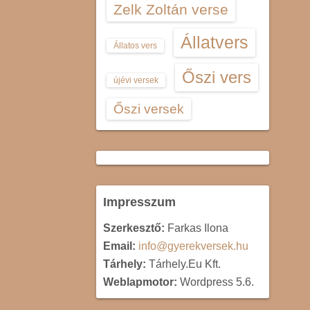
Zelk Zoltán verse
Állatvers
Állatos vers
Őszi vers
újévi versek
Őszi versek
Impresszum
Szerkesztő:
Farkas Ilona
Email:
info@gyerekversek.hu
Tárhely:
Tárhely.Eu Kft.
Weblapmotor:
Wordpress 5.6.