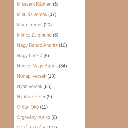
Mikszáth Kálmán
(6)
Mikulás versek
(37)
Móra Ferenc
(20)
Móricz Zsigmond
(6)
Nagy Bandó András
(10)
Nagy László
(8)
Nemes Nagy Ágnes
(34)
Nőnapi versek
(18)
Nyári versek
(85)
Nyulász Péter
(5)
Orbán Ottó
(11)
Orgoványi Anikó
(6)
Osvát Erzsébet
(27)