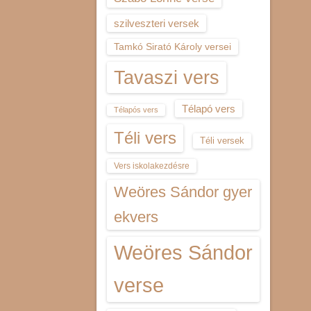
szilveszteri versek
Tamkó Sirató Károly versei
Tavaszi vers
Télapó vers
Télapós vers
Téli vers
Téli versek
Vers iskolakezdésre
Weöres Sándor gyer
ekvers
Weöres Sándor
verse