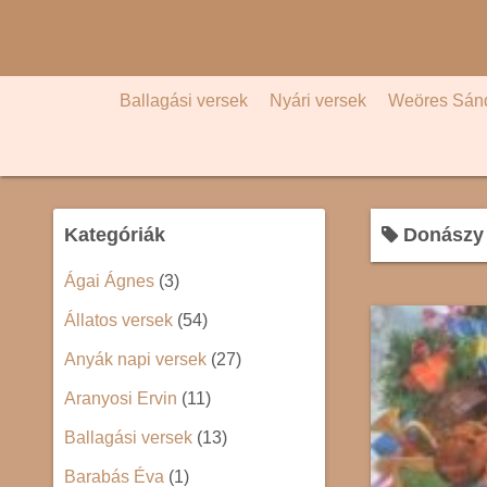
S
k
i
p
Ballagási versek
Nyári versek
Weöres Sán
t
o
c
o
Kategóriák
Donászy 
n
t
Ágai Ágnes
(3)
e
Állatos versek
(54)
n
t
Anyák napi versek
(27)
Aranyosi Ervin
(11)
Ballagási versek
(13)
Barabás Éva
(1)