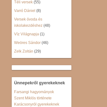
Téli versek
(55)
Varró Dániel
(8)
Versek óvoda és
iskolakezdéshez
(48)
Víz Világnapja
(1)
Weöres Sándor
(46)
Zelk Zoltán
(29)
Ünnepekről gyerekeknek
Farsangi hagyományok
Szent Miklós története
Karácsonyról gyerekeknek