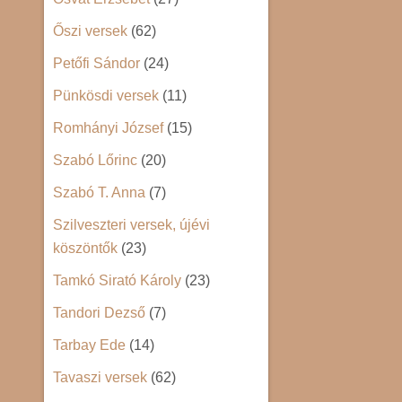
Őszi versek
(62)
Petőfi Sándor
(24)
Pünkösdi versek
(11)
Romhányi József
(15)
Szabó Lőrinc
(20)
Szabó T. Anna
(7)
Szilveszteri versek, újévi
köszöntők
(23)
Tamkó Sirató Károly
(23)
Tandori Dezső
(7)
Tarbay Ede
(14)
Tavaszi versek
(62)