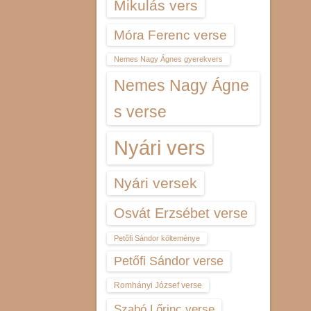
Mikulás vers
Móra Ferenc verse
Nemes Nagy Ágnes gyerekvers
Nemes Nagy Ágne
s verse
Nyári vers
Nyári versek
Osvát Erzsébet verse
Petőfi Sándor költeménye
Petőfi Sándor verse
Romhányi József verse
Szabó Lőrinc verse