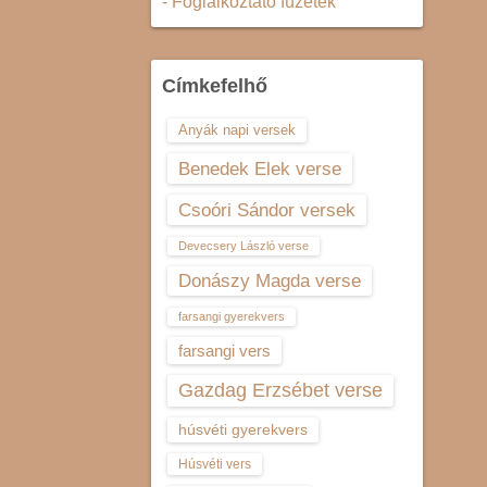
- Foglalkoztató füzetek
Címkefelhő
Anyák napi versek
Benedek Elek verse
Csoóri Sándor versek
Devecsery László verse
Donászy Magda verse
farsangi gyerekvers
farsangi vers
Gazdag Erzsébet verse
húsvéti gyerekvers
Húsvéti vers