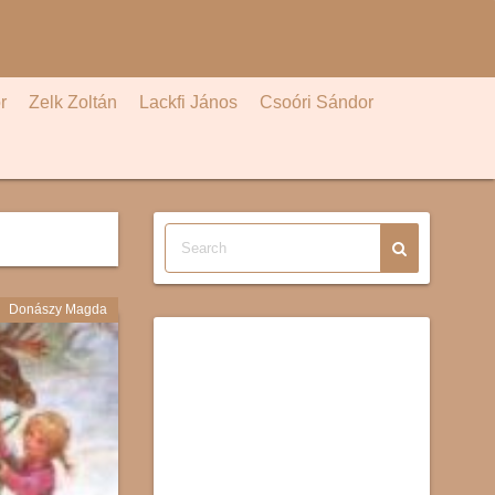
r
Zelk Zoltán
Lackfi János
Csoóri Sándor
Donászy Magda