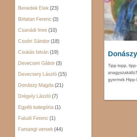
Benedek Elek
(23)
Birtalan Ferenc
(3)
Csanádi Imre
(10)
Csoóri Sándor
(18)
Csukás István
(19)
Donászy
Devecseri Gábor
(3)
Tipp-topp, tip
anagyszakállúT
Devecsery László
(15)
gyermek.Hipp
Donászy Magda
(21)
Drégely László
(7)
Egyéb kategória
(1)
Faludi Ferenc
(1)
Farsangi versek
(44)