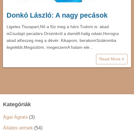
Donkó László: A nagy pecások
Ligetes Tiszapart,Nő a fűz meg a hárs.Tudom is: akad
isCsudajó pecatárs.Orsónkról a damilA halig odaér,Horogra
akad aKeszeg meg a dévér. Kikapom, berakomSzákomba
legelébb;Megsütöm, megeszemA halam ele…
Read More
Kategóriák
Ágai Ágnes
(3)
Állatos versek
(54)