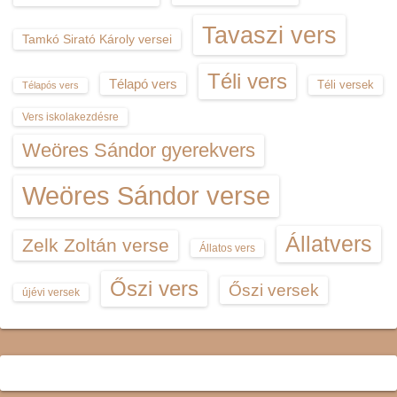
Tavaszi vers
Tamkó Sirató Károly versei
Téli vers
Télapó vers
Téli versek
Télapós vers
Vers iskolakezdésre
Weöres Sándor gyerekvers
Weöres Sándor verse
Állatvers
Zelk Zoltán verse
Állatos vers
Őszi vers
Őszi versek
újévi versek