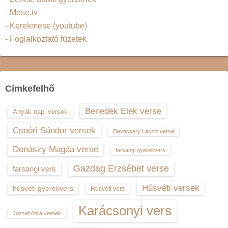
- Mese.tv
- Kerekmese (youtube)
- Foglalkoztató füzetek
Címkefelhő
Benedek Elek verse
Anyák napi versek
Csoóri Sándor versek
Devecsery László verse
Donászy Magda verse
farsangi gyerekvers
Gazdag Erzsébet verse
farsangi vers
Húsvéti versek
húsvéti gyerekvers
Húsvéti vers
Karácsonyi vers
József Attila versek