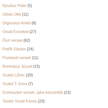
Nyulász Péter
(5)
Orbán Ottó
(11)
Orgoványi Anikó
(6)
Osvát Erzsébet
(27)
Őszi versek
(62)
Petőfi Sándor
(24)
Pünkösdi versek
(11)
Romhányi József
(15)
Szabó Lőrinc
(20)
Szabó T. Anna
(7)
Szilveszteri versek, újévi köszöntők
(23)
Tamkó Sirató Károly
(23)