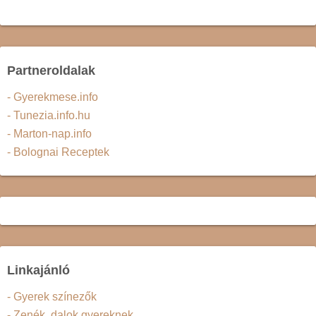
Partneroldalak
- Gyerekmese.info
- Tunezia.info.hu
- Marton-nap.info
- Bolognai Receptek
Linkajánló
- Gyerek színezők
- Zenék, dalok gyereknek