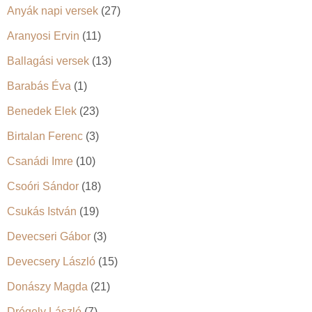
Anyák napi versek
(27)
Aranyosi Ervin
(11)
Ballagási versek
(13)
Barabás Éva
(1)
Benedek Elek
(23)
Birtalan Ferenc
(3)
Csanádi Imre
(10)
Csoóri Sándor
(18)
Csukás István
(19)
Devecseri Gábor
(3)
Devecsery László
(15)
Donászy Magda
(21)
Drégely László
(7)