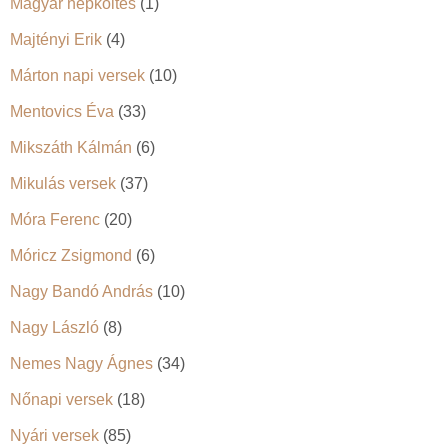
Magyar népköltés
(1)
Majtényi Erik
(4)
Márton napi versek
(10)
Mentovics Éva
(33)
Mikszáth Kálmán
(6)
Mikulás versek
(37)
Móra Ferenc
(20)
Móricz Zsigmond
(6)
Nagy Bandó András
(10)
Nagy László
(8)
Nemes Nagy Ágnes
(34)
Nőnapi versek
(18)
Nyári versek
(85)