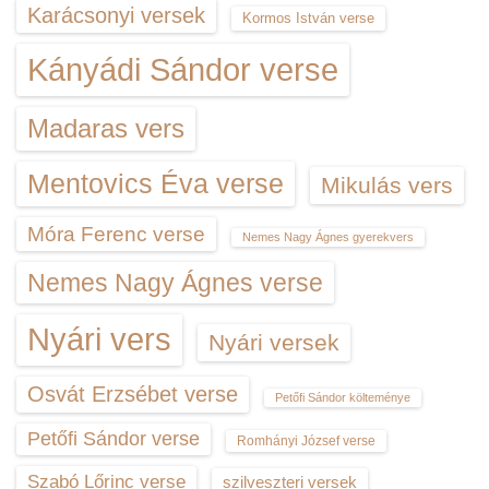
Karácsonyi versek
Kormos István verse
Kányádi Sándor verse
Madaras vers
Mentovics Éva verse
Mikulás vers
Móra Ferenc verse
Nemes Nagy Ágnes gyerekvers
Nemes Nagy Ágnes verse
Nyári vers
Nyári versek
Osvát Erzsébet verse
Petőfi Sándor költeménye
Petőfi Sándor verse
Romhányi József verse
Szabó Lőrinc verse
szilveszteri versek