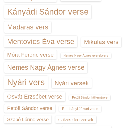
Kányádi Sándor verse
Madaras vers
Mentovics Éva verse
Mikulás vers
Móra Ferenc verse
Nemes Nagy Ágnes gyerekvers
Nemes Nagy Ágnes verse
Nyári vers
Nyári versek
Osvát Erzsébet verse
Petőfi Sándor költeménye
Petőfi Sándor verse
Romhányi József verse
Szabó Lőrinc verse
szilveszteri versek