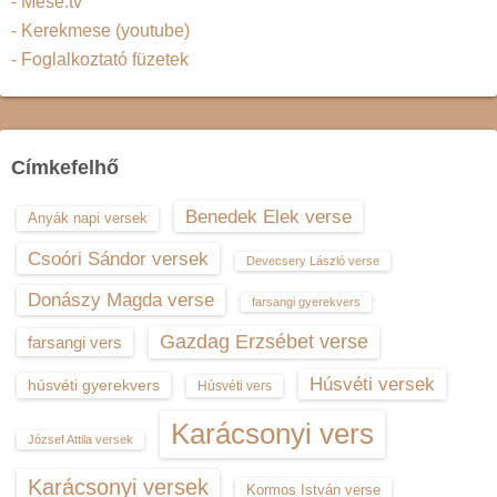
- Mese.tv
- Kerekmese (youtube)
- Foglalkoztató füzetek
Címkefelhő
Benedek Elek verse
Anyák napi versek
Csoóri Sándor versek
Devecsery László verse
Donászy Magda verse
farsangi gyerekvers
Gazdag Erzsébet verse
farsangi vers
Húsvéti versek
húsvéti gyerekvers
Húsvéti vers
Karácsonyi vers
József Attila versek
Karácsonyi versek
Kormos István verse