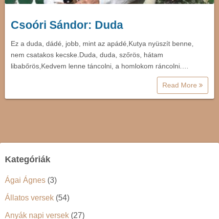
Csoóri Sándor: Duda
Ez a duda, dádé, jobb, mint az apádé,Kutya nyüszít benne,
nem csatakos kecske.Duda, duda, szőrös, hátam
libabőrös,Kedvem lenne táncolni, a homlokom ráncolni.…
Read More
Kategóriák
Ágai Ágnes
(3)
Állatos versek
(54)
Anyák napi versek
(27)