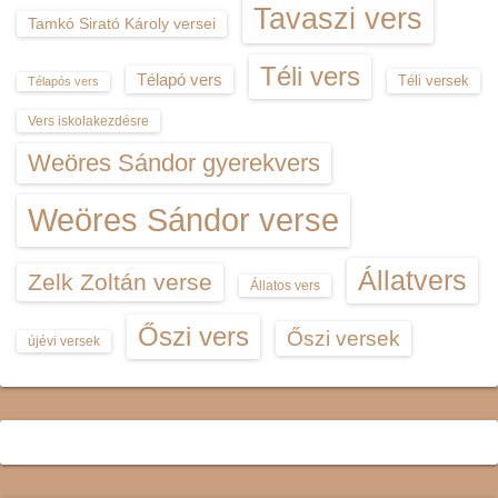
Tavaszi vers
Tamkó Sirató Károly versei
Téli vers
Télapó vers
Téli versek
Télapós vers
Vers iskolakezdésre
Weöres Sándor gyerekvers
Weöres Sándor verse
Állatvers
Zelk Zoltán verse
Állatos vers
Őszi vers
Őszi versek
újévi versek