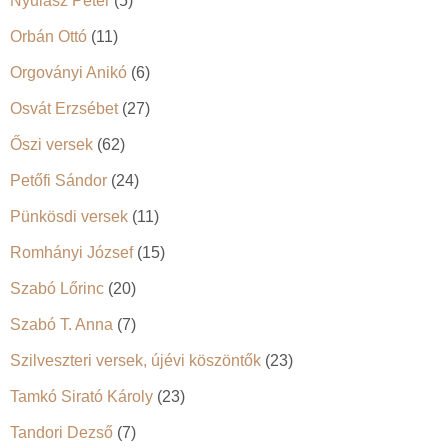
Nyulász Péter
(5)
Orbán Ottó
(11)
Orgoványi Anikó
(6)
Osvát Erzsébet
(27)
Őszi versek
(62)
Petőfi Sándor
(24)
Pünkösdi versek
(11)
Romhányi József
(15)
Szabó Lőrinc
(20)
Szabó T. Anna
(7)
Szilveszteri versek, újévi köszöntők
(23)
Tamkó Sirató Károly
(23)
Tandori Dezső
(7)