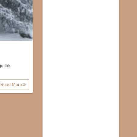
je,fák
Read More