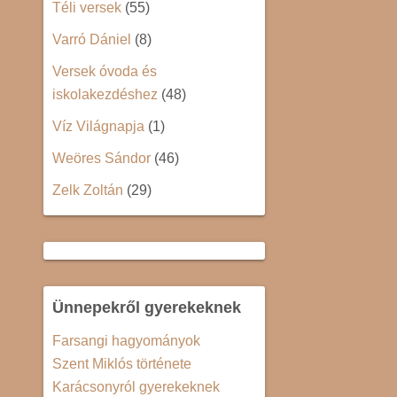
Téli versek
(55)
Varró Dániel
(8)
Versek óvoda és
iskolakezdéshez
(48)
Víz Világnapja
(1)
Weöres Sándor
(46)
Zelk Zoltán
(29)
Ünnepekről gyerekeknek
Farsangi hagyományok
Szent Miklós története
Karácsonyról gyerekeknek