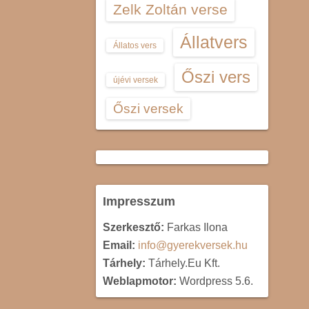
Zelk Zoltán verse
Állatvers
Állatos vers
Őszi vers
újévi versek
Őszi versek
Impresszum
Szerkesztő:
Farkas Ilona
Email:
info@gyerekversek.hu
Tárhely:
Tárhely.Eu Kft.
Weblapmotor:
Wordpress 5.6.