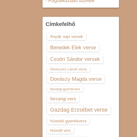
- Foglalkoztató füzetek
Címkefelhő
Anyák napi versek
Benedek Elek verse
Csoóri Sándor versek
Devecsery László verse
Donászy Magda verse
farsangi gyerekvers
farsangi vers
Gazdag Erzsébet verse
húsvéti gyerekvers
Húsvéti vers