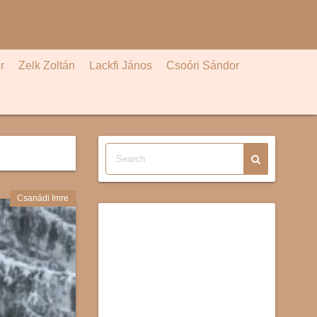
r
Zelk Zoltán
Lackfi János
Csoóri Sándor
Csanádi Imre