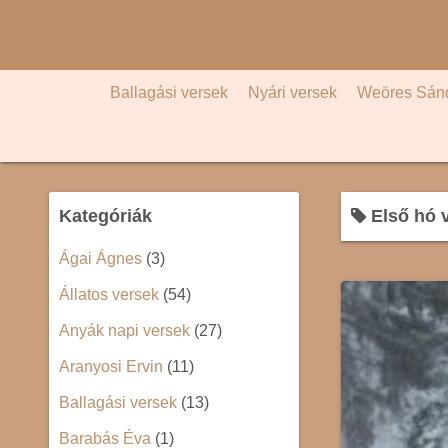
S
k
i
p
Ballagási versek
Nyári versek
Weöres Sán
t
o
c
o
Kategóriák
Első hó 
n
t
Ágai Ágnes
(3)
e
Állatos versek
(54)
n
t
Anyák napi versek
(27)
Aranyosi Ervin
(11)
Ballagási versek
(13)
Barabás Éva
(1)