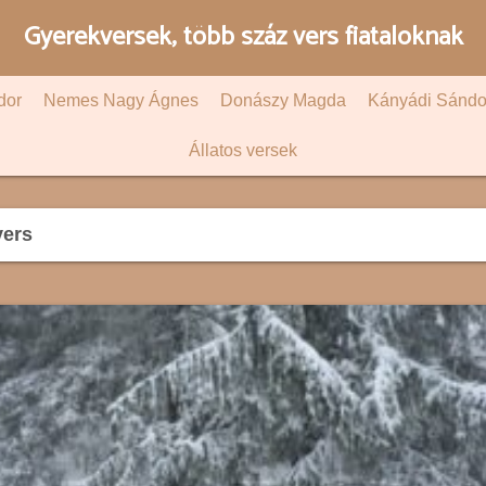
Gyerekversek, több száz vers fiataloknak
dor
Nemes Nagy Ágnes
Donászy Magda
Kányádi Sándo
Állatos versek
vers