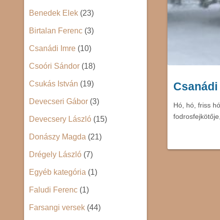
Benedek Elek
(23)
Birtalan Ferenc
(3)
Csanádi Imre
(10)
Csoóri Sándor
(18)
Csukás István
(19)
Csanádi 
Devecseri Gábor
(3)
Hó, hó, friss 
fodrosfejkötőj
Devecsery László
(15)
Donászy Magda
(21)
Drégely László
(7)
Egyéb kategória
(1)
Faludi Ferenc
(1)
Farsangi versek
(44)