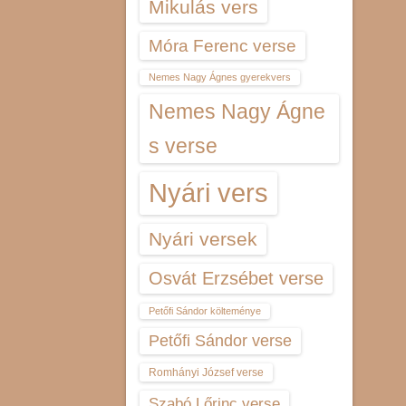
Mikulás vers
Móra Ferenc verse
Nemes Nagy Ágnes gyerekvers
Nemes Nagy Ágne
s verse
Nyári vers
Nyári versek
Osvát Erzsébet verse
Petőfi Sándor költeménye
Petőfi Sándor verse
Romhányi József verse
Szabó Lőrinc verse