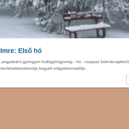
Imre: Első hó
hó,angyalváró,gyöngyen hullógyöngyvirág - hó, -csupasz bokrokcsipkéző
e,kerítésekkeszkenője,hegyek-völgyekünneplője.…