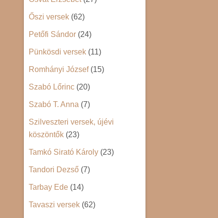
Őszi versek
(62)
Petőfi Sándor
(24)
Pünkösdi versek
(11)
Romhányi József
(15)
Szabó Lőrinc
(20)
Szabó T. Anna
(7)
Szilveszteri versek, újévi
köszöntők
(23)
Tamkó Sirató Károly
(23)
Tandori Dezső
(7)
Tarbay Ede
(14)
Tavaszi versek
(62)