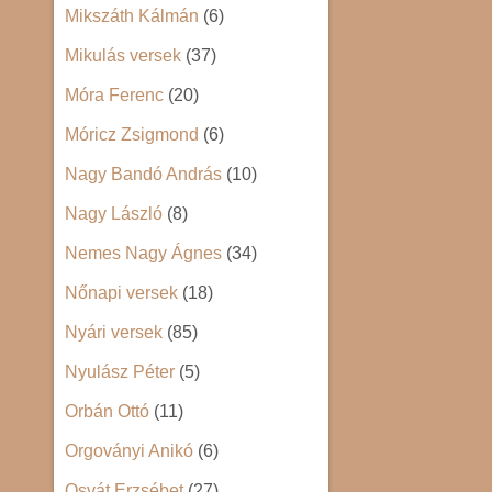
Mikszáth Kálmán
(6)
Mikulás versek
(37)
Móra Ferenc
(20)
Móricz Zsigmond
(6)
Nagy Bandó András
(10)
Nagy László
(8)
Nemes Nagy Ágnes
(34)
Nőnapi versek
(18)
Nyári versek
(85)
Nyulász Péter
(5)
Orbán Ottó
(11)
Orgoványi Anikó
(6)
Osvát Erzsébet
(27)