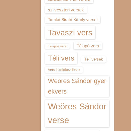
szilveszteri versek
Tamkó Sirató Károly versei
Tavaszi vers
Télapó vers
Télapós vers
Téli vers
Téli versek
Vers iskolakezdésre
Weöres Sándor gyer
ekvers
Weöres Sándor
verse