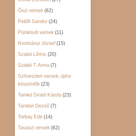
Őszi versek
(62)
Petőfi Sándor
(24)
Pünkösdi versek
(11)
Romhányi József
(15)
Szabó Lőrinc
(20)
Szabó T. Anna
(7)
Szilveszteri versek, újévi
köszöntők
(23)
Tamkó Sirató Károly
(23)
Tandori Dezső
(7)
Tarbay Ede
(14)
Tavaszi versek
(62)