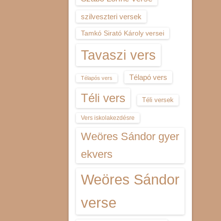
szilveszteri versek
Tamkó Sirató Károly versei
Tavaszi vers
Télapó vers
Télapós vers
Téli vers
Téli versek
Vers iskolakezdésre
Weöres Sándor gyer
ekvers
Weöres Sándor
verse