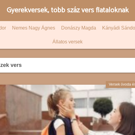
Gyerekversek, több száz vers fiataloknak
dor
Nemes Nagy Ágnes
Donászy Magda
Kányádi Sándo
Állatos versek
zek vers
Versek óvoda é