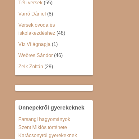
Téli versek
(55)
Varró Dániel
(8)
Versek óvoda és
iskolakezdéshez
(48)
Víz Világnapja
(1)
Weöres Sándor
(46)
Zelk Zoltán
(29)
Ünnepekről gyerekeknek
Farsangi hagyományok
Szent Miklós története
Karácsonyról gyerekeknek