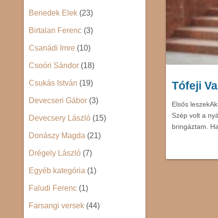
Benedek Elek
(23)
Birtalan Ferenc
(3)
Csanádi Imre
(10)
Csoóri Sándor
(18)
Csukás István
(19)
Tófeji Va
Devecseri Gábor
(3)
Elsős leszekAk
Szép volt a ny
Devecsery László
(15)
bringáztam. H
Donászy Magda
(21)
Drégely László
(7)
Egyéb kategória
(1)
Faludi Ferenc
(1)
Farsangi versek
(44)