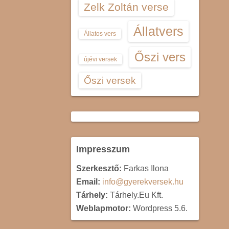
Zelk Zoltán verse
Állatvers
Állatos vers
Őszi vers
újévi versek
Őszi versek
Impresszum
Szerkesztő:
Farkas Ilona
Email:
info@gyerekversek.hu
Tárhely:
Tárhely.Eu Kft.
Weblapmotor:
Wordpress 5.6.