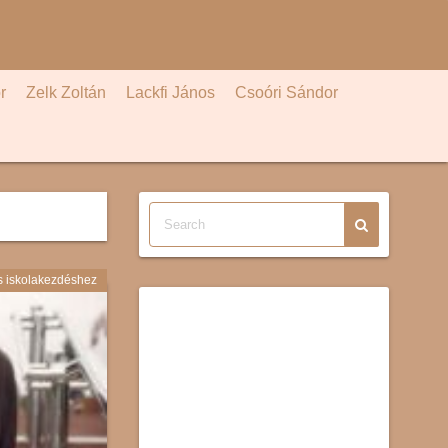
r
Zelk Zoltán
Lackfi János
Csoóri Sándor
s iskolakezdéshez