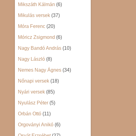
Mikszáth Kálmán
(6)
Mikulás versek
(37)
Móra Ferenc
(20)
Móricz Zsigmond
(6)
Nagy Bandó András
(10)
Nagy László
(8)
Nemes Nagy Ágnes
(34)
Nőnapi versek
(18)
Nyári versek
(85)
Nyulász Péter
(5)
Orbán Ottó
(11)
Orgoványi Anikó
(6)
Osvát Erzsébet
(27)