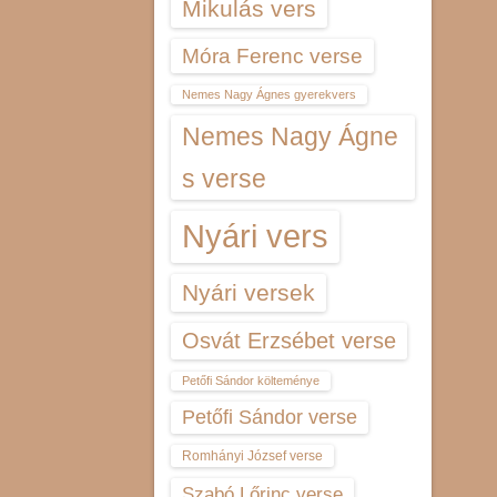
Mikulás vers
Móra Ferenc verse
Nemes Nagy Ágnes gyerekvers
Nemes Nagy Ágne
s verse
Nyári vers
Nyári versek
Osvát Erzsébet verse
Petőfi Sándor költeménye
Petőfi Sándor verse
Romhányi József verse
Szabó Lőrinc verse