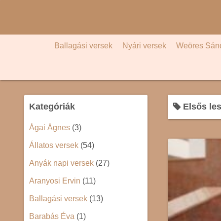
S
k
i
p
Ballagási versek
Nyári versek
Weöres Sán
t
o
c
o
Kategóriák
Elsős les
n
t
Ágai Ágnes
(3)
e
Állatos versek
(54)
n
t
Anyák napi versek
(27)
Aranyosi Ervin
(11)
Ballagási versek
(13)
Barabás Éva
(1)