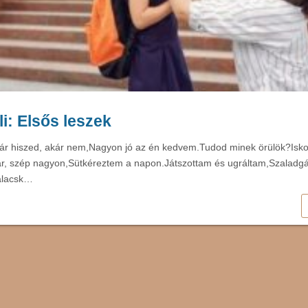
li: Elsős leszek
ár hiszed, akár nem,Nagyon jó az én kedvem.Tudod minek örülök?Isko
ár, szép nagyon,Sütkéreztem a napon.Játszottam és ugráltam,Szaladgá
alacsk…