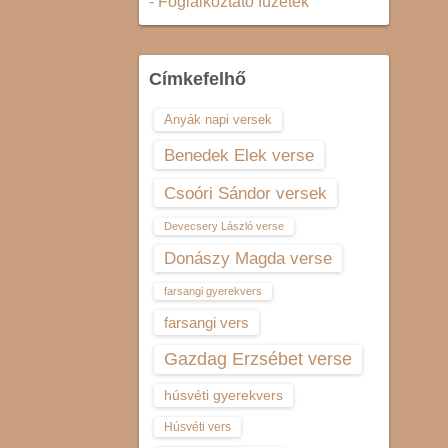
- Foglalkoztató füzetek
Címkefelhő
Anyák napi versek
Benedek Elek verse
Csoóri Sándor versek
Devecsery László verse
Donászy Magda verse
farsangi gyerekvers
farsangi vers
Gazdag Erzsébet verse
húsvéti gyerekvers
Húsvéti vers