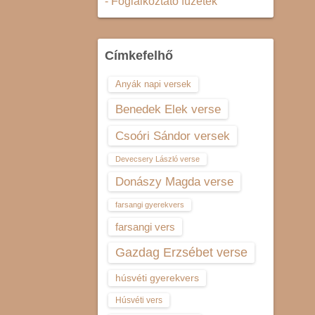
- Foglalkoztató füzetek
Címkefelhő
Anyák napi versek
Benedek Elek verse
Csoóri Sándor versek
Devecsery László verse
Donászy Magda verse
farsangi gyerekvers
farsangi vers
Gazdag Erzsébet verse
húsvéti gyerekvers
Húsvéti vers