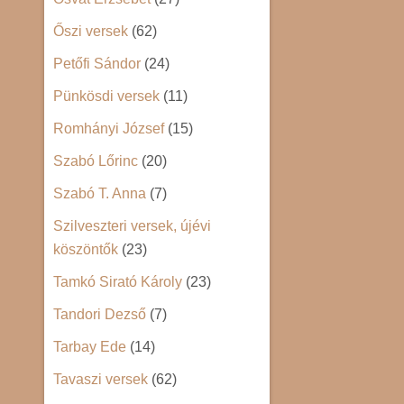
Őszi versek
(62)
Petőfi Sándor
(24)
Pünkösdi versek
(11)
Romhányi József
(15)
Szabó Lőrinc
(20)
Szabó T. Anna
(7)
Szilveszteri versek, újévi
köszöntők
(23)
Tamkó Sirató Károly
(23)
Tandori Dezső
(7)
Tarbay Ede
(14)
Tavaszi versek
(62)