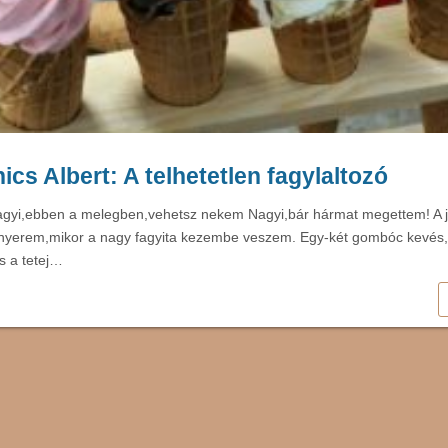
cs Albert: A telhetetlen fagylaltozó
agyi,ebben a melegben,vehetsz nekem Nagyi,bár hármat megettem! A j
tenyerem,mikor a nagy fagyita kezembe veszem. Egy-két gombóc kevés
s a tetej…