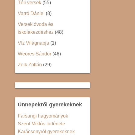
Téli versek
(55)
Varró Dániel
(8)
Versek óvoda és
iskolakezdéshez
(48)
Víz Világnapja
(1)
Weöres Sándor
(46)
Zelk Zoltán
(29)
Ünnepekről gyerekeknek
Farsangi hagyományok
Szent Miklós története
Karácsonyról gyerekeknek