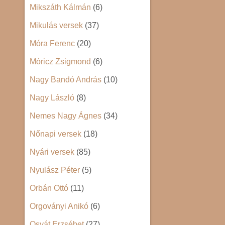
Mikszáth Kálmán
(6)
Mikulás versek
(37)
Móra Ferenc
(20)
Móricz Zsigmond
(6)
Nagy Bandó András
(10)
Nagy László
(8)
Nemes Nagy Ágnes
(34)
Nőnapi versek
(18)
Nyári versek
(85)
Nyulász Péter
(5)
Orbán Ottó
(11)
Orgoványi Anikó
(6)
Osvát Erzsébet
(27)