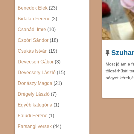
Benedek Elek
(23)
Birtalan Ferenc
(3)
Csanádi Imre
(10)
Csoóri Sándor
(18)
Csukás István
(19)
Szuhani
Devecseri Gábor
(3)
Most jó ám a f
tölcsérhűsíti 
Devecsery László
(15)
négyet kérek,é
Donászy Magda
(21)
Drégely László
(7)
Egyéb kategória
(1)
Faludi Ferenc
(1)
Farsangi versek
(44)