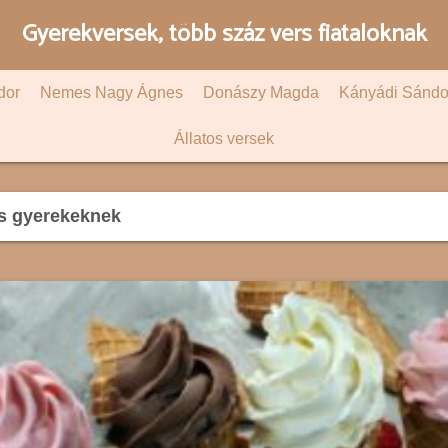
Gyerekversek, több száz vers fiataloknak
dor
Nemes Nagy Ágnes
Donászy Magda
Kányádi Sándo
Állatos versek
rs gyerekeknek