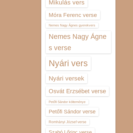
Mikulás vers
Móra Ferenc verse
Nemes Nagy Ágnes gyerekvers
Nemes Nagy Ágne
s verse
Nyári vers
Nyári versek
Osvát Erzsébet verse
Petőfi Sándor költeménye
Petőfi Sándor verse
Romhányi József verse
Szabó Lőrinc verse