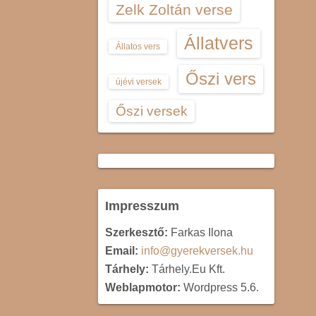
Zelk Zoltán verse
Állatvers
Állatos vers
Őszi vers
újévi versek
Őszi versek
Impresszum
Szerkesztő:
Farkas Ilona
Email:
info@gyerekversek.hu
Tárhely:
Tárhely.Eu Kft.
Weblapmotor:
Wordpress 5.6.