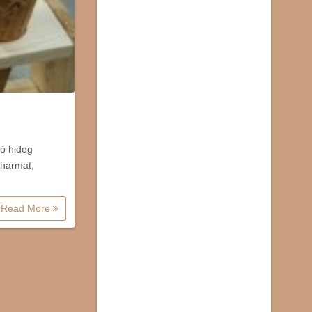
ó hideg
,hármat,
Read More