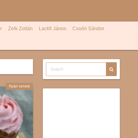
r
Zelk Zoltán
Lackfi János
Csoóri Sándor
Nyári versek