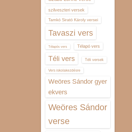
szilveszteri versek
Tamkó Sirató Károly versei
Tavaszi vers
Télapó vers
Télapós vers
Téli vers
Téli versek
Vers iskolakezdésre
Weöres Sándor gyer
ekvers
Weöres Sándor
verse