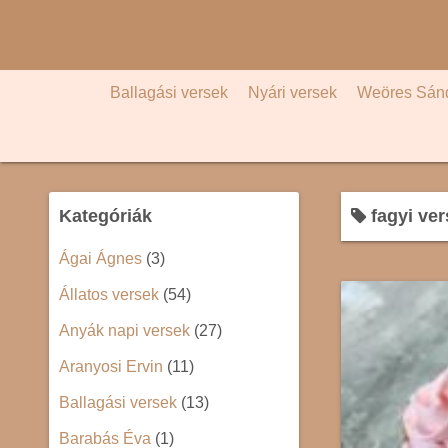
S
k
i
p
Ballagási versek
Nyári versek
Weöres Sán
t
o
c
o
Kategóriák
fagyi ve
n
t
Ágai Ágnes
(3)
e
Állatos versek
(54)
n
t
Anyák napi versek
(27)
Aranyosi Ervin
(11)
Ballagási versek
(13)
Barabás Éva
(1)