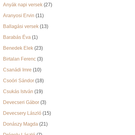
Anyák napi versek
(27)
Aranyosi Ervin
(11)
Ballagási versek
(13)
Barabás Éva
(1)
Benedek Elek
(23)
Birtalan Ferenc
(3)
Csanádi Imre
(10)
Csoóri Sándor
(18)
Csukás István
(19)
Devecseri Gábor
(3)
Devecsery László
(15)
Donászy Magda
(21)
Drégely László
(7)