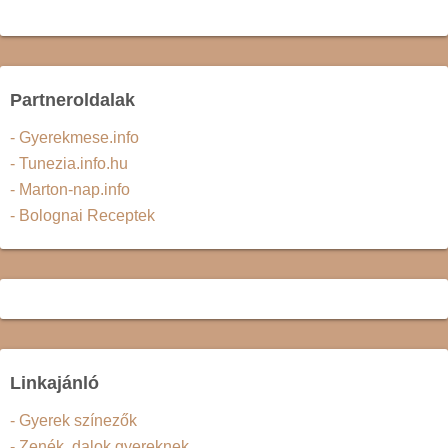
Partneroldalak
- Gyerekmese.info
- Tunezia.info.hu
- Marton-nap.info
- Bolognai Receptek
Linkajánló
- Gyerek színezők
- Zenék, dalok gyereknek