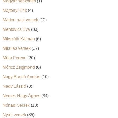
Magyar népköltés
(1)
Majtényi Erik
(4)
Márton napi versek
(10)
Mentovics Éva
(33)
Mikszáth Kálmán
(6)
Mikulás versek
(37)
Móra Ferenc
(20)
Móricz Zsigmond
(6)
Nagy Bandó András
(10)
Nagy László
(8)
Nemes Nagy Ágnes
(34)
Nőnapi versek
(18)
Nyári versek
(85)