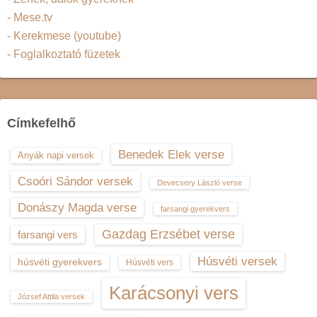
- Mese.tv
- Kerekmese (youtube)
- Foglalkoztató füzetek
Címkefelhő
Benedek Elek verse
Anyák napi versek
Csoóri Sándor versek
Devecsery László verse
Donászy Magda verse
farsangi gyerekvers
Gazdag Erzsébet verse
farsangi vers
Húsvéti versek
húsvéti gyerekvers
Húsvéti vers
Karácsonyi vers
József Attila versek