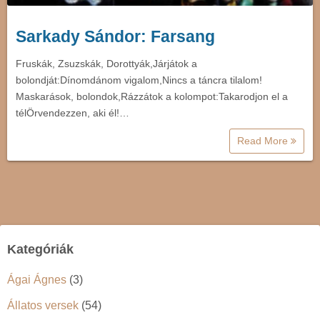
Sarkady Sándor: Farsang
Fruskák, Zsuzskák, Dorottyák,Járjátok a
bolondját:Dínomdánom vigalom,Nincs a táncra tilalom!
Maskarások, bolondok,Rázzátok a kolompot:Takarodjon el a
télÖrvendezzen, aki él!…
Read More
Kategóriák
Ágai Ágnes
(3)
Állatos versek
(54)