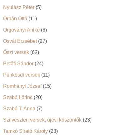
Nyulász Péter
(5)
Orbán Ottó
(11)
Orgoványi Anikó
(6)
Osvát Erzsébet
(27)
Őszi versek
(62)
Petőfi Sándor
(24)
Pünkösdi versek
(11)
Romhányi József
(15)
Szabó Lőrinc
(20)
Szabó T. Anna
(7)
Szilveszteri versek, újévi köszöntők
(23)
Tamkó Sirató Károly
(23)