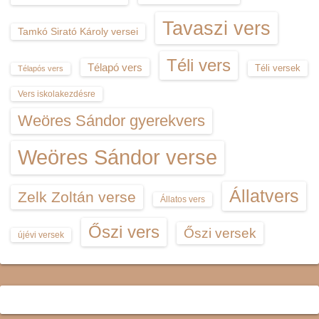
Tavaszi vers
Tamkó Sirató Károly versei
Téli vers
Télapó vers
Téli versek
Télapós vers
Vers iskolakezdésre
Weöres Sándor gyerekvers
Weöres Sándor verse
Állatvers
Zelk Zoltán verse
Állatos vers
Őszi vers
Őszi versek
újévi versek