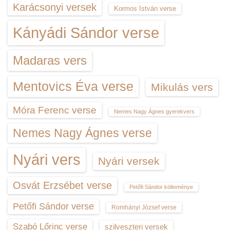
Karácsonyi versek
Kormos István verse
Kányádi Sándor verse
Madaras vers
Mentovics Éva verse
Mikulás vers
Móra Ferenc verse
Nemes Nagy Ágnes gyerekvers
Nemes Nagy Ágnes verse
Nyári vers
Nyári versek
Osvát Erzsébet verse
Petőfi Sándor költeménye
Petőfi Sándor verse
Romhányi József verse
Szabó Lőrinc verse
szilveszteri versek