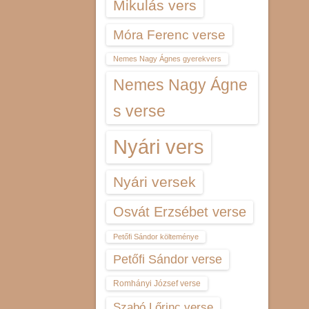
Mikulás vers
Móra Ferenc verse
Nemes Nagy Ágnes gyerekvers
Nemes Nagy Ágne
s verse
Nyári vers
Nyári versek
Osvát Erzsébet verse
Petőfi Sándor költeménye
Petőfi Sándor verse
Romhányi József verse
Szabó Lőrinc verse