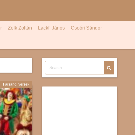
r
Zelk Zoltán
Lackfi János
Csoóri Sándor
Farsangi versek