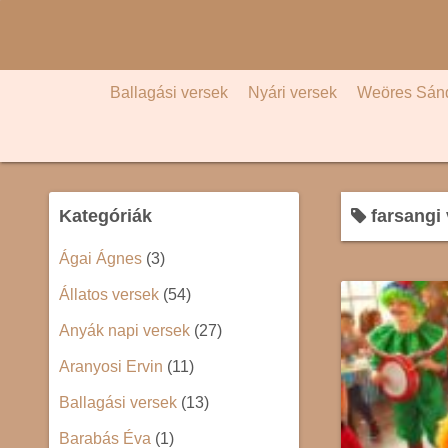
S
k
i
p
Ballagási versek
Nyári versek
Weöres Sán
t
o
c
o
Kategóriák
farsangi
n
t
Ágai Ágnes
(3)
e
Állatos versek
(54)
n
t
Anyák napi versek
(27)
Aranyosi Ervin
(11)
Ballagási versek
(13)
Barabás Éva
(1)