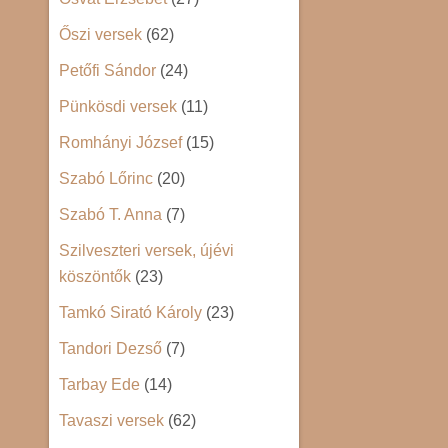
Őszi versek
(62)
Petőfi Sándor
(24)
Pünkösdi versek
(11)
Romhányi József
(15)
Szabó Lőrinc
(20)
Szabó T. Anna
(7)
Szilveszteri versek, újévi
köszöntők
(23)
Tamkó Sirató Károly
(23)
Tandori Dezső
(7)
Tarbay Ede
(14)
Tavaszi versek
(62)