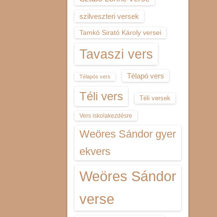
szilveszteri versek
Tamkó Sirató Károly versei
Tavaszi vers
Télapó vers
Télapós vers
Téli vers
Téli versek
Vers iskolakezdésre
Weöres Sándor gyer
ekvers
Weöres Sándor
verse