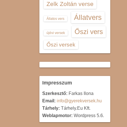
Zelk Zoltán verse
Állatvers
Állatos vers
Őszi vers
újévi versek
Őszi versek
Impresszum
Szerkesztő:
Farkas Ilona
Email:
info@gyerekversek.hu
Tárhely:
Tárhely.Eu Kft.
Weblapmotor:
Wordpress 5.6.