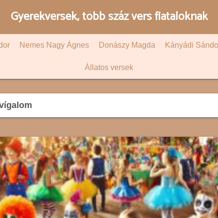
Gyerekversek, több száz vers fiataloknak
dor
Nemes Nagy Ágnes
Donászy Magda
Kányádi Sándo
Állatos versek
 vígalom