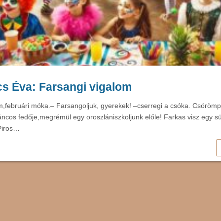
s Éva: Farsangi vigalom
m,februári móka.– Farsangoljuk, gyerekek! –cserregi a csóka. Csörömp
cos fedője,megrémül egy oroszlániszkoljunk előle! Farkas visz egy s
Piros…