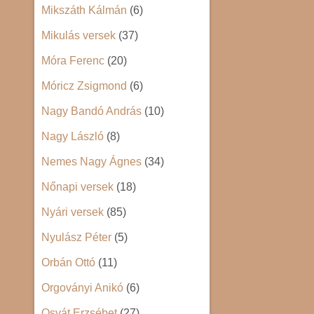
Mikszáth Kálmán
(6)
Mikulás versek
(37)
Móra Ferenc
(20)
Móricz Zsigmond
(6)
Nagy Bandó András
(10)
Nagy László
(8)
Nemes Nagy Ágnes
(34)
Nőnapi versek
(18)
Nyári versek
(85)
Nyulász Péter
(5)
Orbán Ottó
(11)
Orgoványi Anikó
(6)
Osvát Erzsébet
(27)