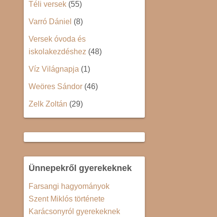
Téli versek
(55)
Varró Dániel
(8)
Versek óvoda és
iskolakezdéshez
(48)
Víz Világnapja
(1)
Weöres Sándor
(46)
Zelk Zoltán
(29)
Ünnepekről gyerekeknek
Farsangi hagyományok
Szent Miklós története
Karácsonyról gyerekeknek