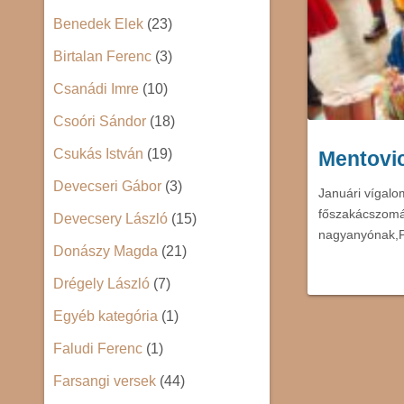
Benedek Elek
(23)
Birtalan Ferenc
(3)
Csanádi Imre
(10)
Csoóri Sándor
(18)
Csukás István
(19)
Mentovic
Devecseri Gábor
(3)
Januári vígalo
főszakácszomán
Devecsery László
(15)
nagyanyónak,
Donászy Magda
(21)
Drégely László
(7)
Egyéb kategória
(1)
Faludi Ferenc
(1)
Farsangi versek
(44)