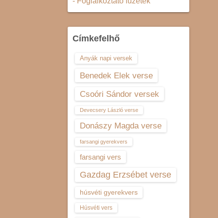
- Foglalkoztató füzetek
Címkefelhő
Anyák napi versek
Benedek Elek verse
Csoóri Sándor versek
Devecsery László verse
Donászy Magda verse
farsangi gyerekvers
farsangi vers
Gazdag Erzsébet verse
húsvéti gyerekvers
Húsvéti vers