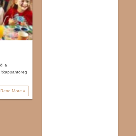
öl a
ültkappantöreg
Read More