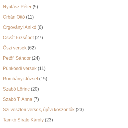
Nyulász Péter
(5)
Orbán Ottó
(11)
Orgoványi Anikó
(6)
Osvát Erzsébet
(27)
Őszi versek
(62)
Petőfi Sándor
(24)
Pünkösdi versek
(11)
Romhányi József
(15)
Szabó Lőrinc
(20)
Szabó T. Anna
(7)
Szilveszteri versek, újévi köszöntők
(23)
Tamkó Sirató Károly
(23)