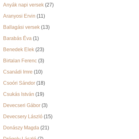
Anyák napi versek
(27)
Aranyosi Ervin
(11)
Ballagási versek
(13)
Barabás Éva
(1)
Benedek Elek
(23)
Birtalan Ferenc
(3)
Csanádi Imre
(10)
Csoóri Sándor
(18)
Csukás István
(19)
Devecseri Gábor
(3)
Devecsery László
(15)
Donászy Magda
(21)
Drégely László
(7)