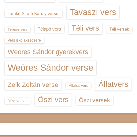
Tavaszi vers
Tamkó Sirató Károly versei
Téli vers
Télapó vers
Téli versek
Télapós vers
Vers iskolakezdésre
Weöres Sándor gyerekvers
Weöres Sándor verse
Állatvers
Zelk Zoltán verse
Állatos vers
Őszi vers
Őszi versek
újévi versek