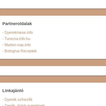
Partneroldalak
- Gyerekmese.info
- Tunezia.info.hu
- Marton-nap.info
- Bolognai Receptek
Linkajánló
- Gyerek színezők
- Zenék, dalok gyereknek