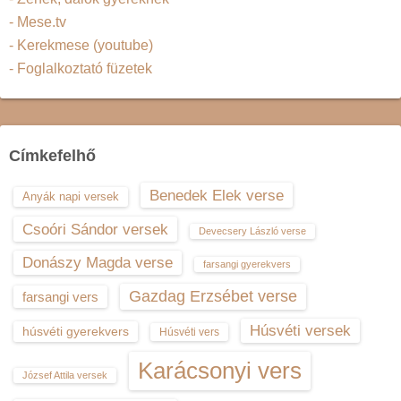
- Mese.tv
- Kerekmese (youtube)
- Foglalkoztató füzetek
Címkefelhő
Benedek Elek verse
Anyák napi versek
Csoóri Sándor versek
Devecsery László verse
Donászy Magda verse
farsangi gyerekvers
Gazdag Erzsébet verse
farsangi vers
Húsvéti versek
húsvéti gyerekvers
Húsvéti vers
Karácsonyi vers
József Attila versek