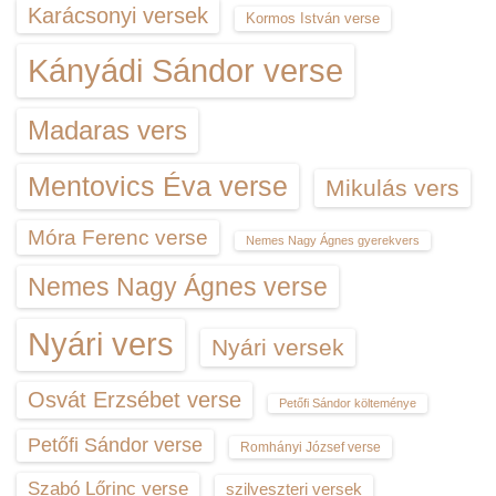
Karácsonyi versek
Kormos István verse
Kányádi Sándor verse
Madaras vers
Mentovics Éva verse
Mikulás vers
Móra Ferenc verse
Nemes Nagy Ágnes gyerekvers
Nemes Nagy Ágnes verse
Nyári vers
Nyári versek
Osvát Erzsébet verse
Petőfi Sándor költeménye
Petőfi Sándor verse
Romhányi József verse
Szabó Lőrinc verse
szilveszteri versek