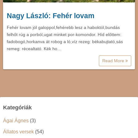
Nagy László: Fehér lovam
Fehér lovam jól galoppol,fehérebb lesz a haboktól,bundás
felhőt rúg a porból,ugat minket por-komondor. Híd előttem:
fadobogó,horkanva át robog a ló,víz rezeg: békabujtató,sás
remeg: récealtató. Kék ho…
Read More
Kategóriák
Ágai Ágnes
(3)
Állatos versek
(54)