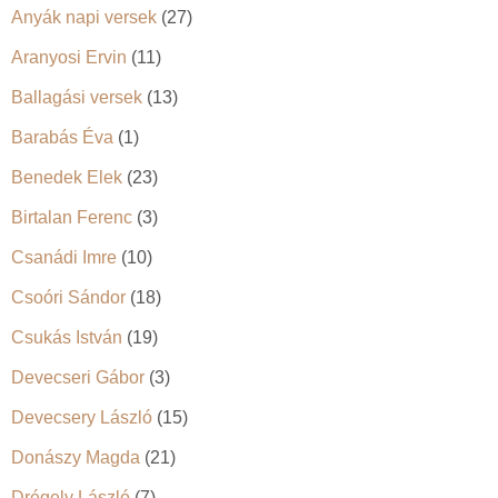
Anyák napi versek
(27)
Aranyosi Ervin
(11)
Ballagási versek
(13)
Barabás Éva
(1)
Benedek Elek
(23)
Birtalan Ferenc
(3)
Csanádi Imre
(10)
Csoóri Sándor
(18)
Csukás István
(19)
Devecseri Gábor
(3)
Devecsery László
(15)
Donászy Magda
(21)
Drégely László
(7)