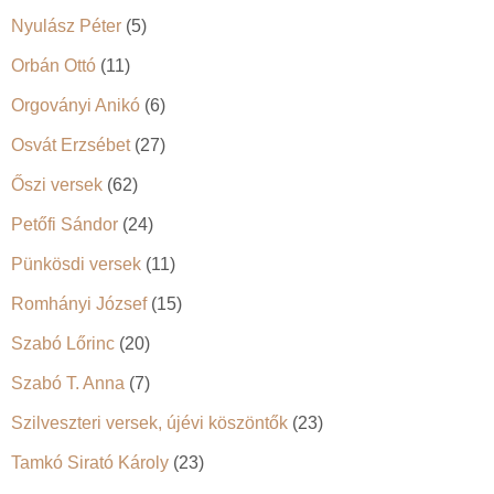
Nyulász Péter
(5)
Orbán Ottó
(11)
Orgoványi Anikó
(6)
Osvát Erzsébet
(27)
Őszi versek
(62)
Petőfi Sándor
(24)
Pünkösdi versek
(11)
Romhányi József
(15)
Szabó Lőrinc
(20)
Szabó T. Anna
(7)
Szilveszteri versek, újévi köszöntők
(23)
Tamkó Sirató Károly
(23)