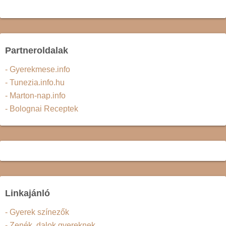
Partneroldalak
- Gyerekmese.info
- Tunezia.info.hu
- Marton-nap.info
- Bolognai Receptek
Linkajánló
- Gyerek színezők
- Zenék, dalok gyereknek