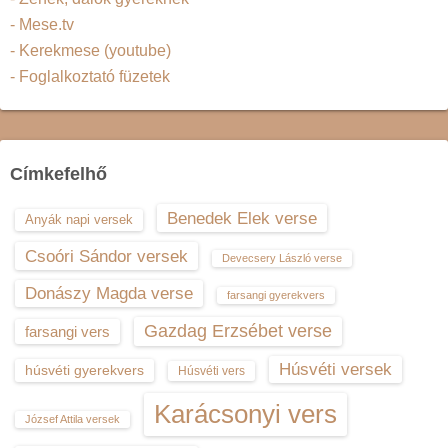
- Mese.tv
- Kerekmese (youtube)
- Foglalkoztató füzetek
Címkefelhő
Benedek Elek verse
Anyák napi versek
Csoóri Sándor versek
Devecsery László verse
Donászy Magda verse
farsangi gyerekvers
Gazdag Erzsébet verse
farsangi vers
Húsvéti versek
húsvéti gyerekvers
Húsvéti vers
Karácsonyi vers
József Attila versek