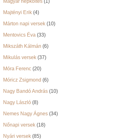
Magyar népköltés
(1)
Majtényi Erik
(4)
Márton napi versek
(10)
Mentovics Éva
(33)
Mikszáth Kálmán
(6)
Mikulás versek
(37)
Móra Ferenc
(20)
Móricz Zsigmond
(6)
Nagy Bandó András
(10)
Nagy László
(8)
Nemes Nagy Ágnes
(34)
Nőnapi versek
(18)
Nyári versek
(85)