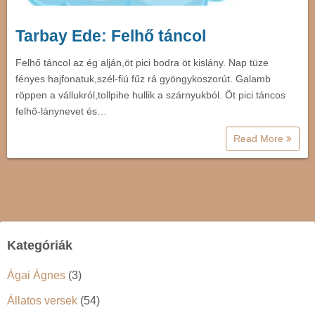
Tarbay Ede: Felhő táncol
Felhő táncol az ég alján,öt pici bodra öt kislány. Nap tüze
fényes hajfonatuk,szél-fiú fűz rá gyöngykoszorút. Galamb
röppen a vállukról,tollpihe hullik a szárnyukból. Öt pici táncos
felhő-lánynevet és…
Read More
Kategóriák
Ágai Ágnes
(3)
Állatos versek
(54)