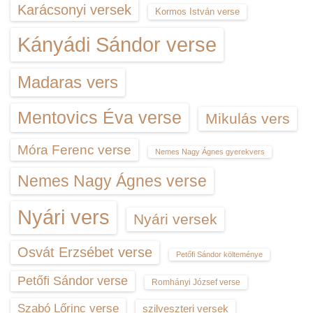
Karácsonyi versek
Kormos István verse
Kányádi Sándor verse
Madaras vers
Mentovics Éva verse
Mikulás vers
Móra Ferenc verse
Nemes Nagy Ágnes gyerekvers
Nemes Nagy Ágnes verse
Nyári vers
Nyári versek
Osvát Erzsébet verse
Petőfi Sándor költeménye
Petőfi Sándor verse
Romhányi József verse
Szabó Lőrinc verse
szilveszteri versek