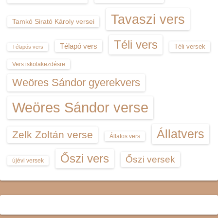
Tavaszi vers
Tamkó Sirató Károly versei
Téli vers
Télapó vers
Téli versek
Télapós vers
Vers iskolakezdésre
Weöres Sándor gyerekvers
Weöres Sándor verse
Állatvers
Zelk Zoltán verse
Állatos vers
Őszi vers
Őszi versek
újévi versek