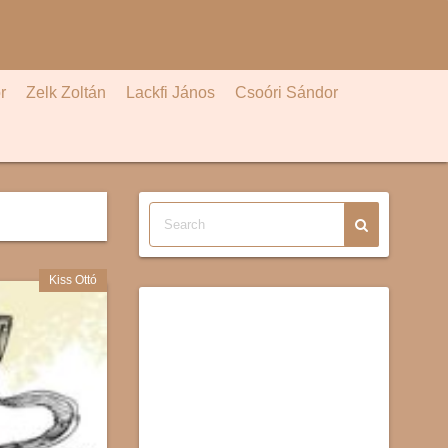
r
Zelk Zoltán
Lackfi János
Csoóri Sándor
Kiss Ottó