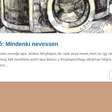
ó: Mindenki nevessen
ssen,mondja apa, amikor fényképez,de csak anya nevet,mert én így n
eg kell nevettetni,ezért apa leteszi a fényképezőtegy alkalmas helyre
lesz,…