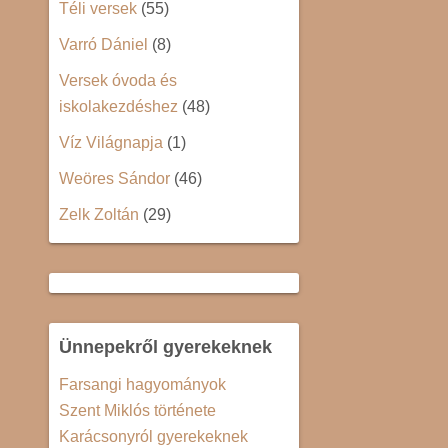
Téli versek
(55)
Varró Dániel
(8)
Versek óvoda és
iskolakezdéshez
(48)
Víz Világnapja
(1)
Weöres Sándor
(46)
Zelk Zoltán
(29)
Ünnepekről gyerekeknek
Farsangi hagyományok
Szent Miklós története
Karácsonyról gyerekeknek