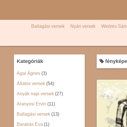
S
k
i
p
Ballagási versek
Nyári versek
Weöres Sán
t
o
c
o
Kategóriák
fényképe
n
t
Ágai Ágnes
(3)
e
Állatos versek
(54)
n
t
Anyák napi versek
(27)
Aranyosi Ervin
(11)
Ballagási versek
(13)
Barabás Éva
(1)