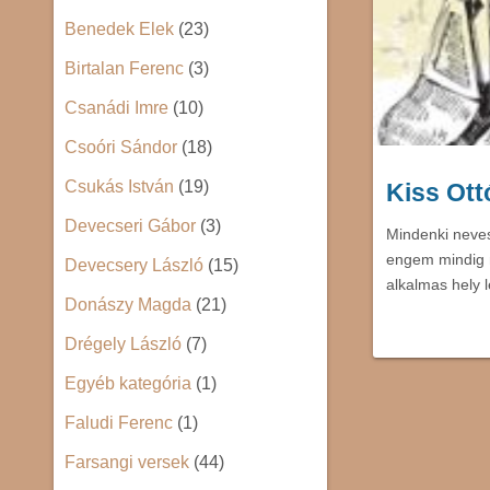
Benedek Elek
(23)
Birtalan Ferenc
(3)
Csanádi Imre
(10)
Csoóri Sándor
(18)
Csukás István
(19)
Kiss Ott
Devecseri Gábor
(3)
Mindenki neve
engem mindig m
Devecsery László
(15)
alkalmas hely 
Donászy Magda
(21)
Drégely László
(7)
Egyéb kategória
(1)
Faludi Ferenc
(1)
Farsangi versek
(44)