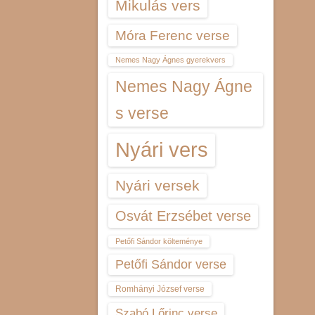
Mikulás vers
Móra Ferenc verse
Nemes Nagy Ágnes gyerekvers
Nemes Nagy Ágne
s verse
Nyári vers
Nyári versek
Osvát Erzsébet verse
Petőfi Sándor költeménye
Petőfi Sándor verse
Romhányi József verse
Szabó Lőrinc verse