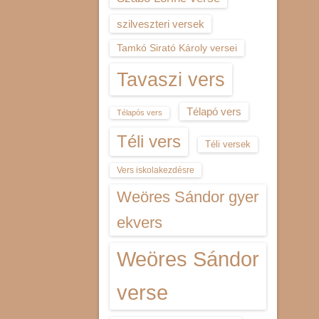
szilveszteri versek
Tamkó Sirató Károly versei
Tavaszi vers
Télapó vers
Télapós vers
Téli vers
Téli versek
Vers iskolakezdésre
Weöres Sándor gyer
ekvers
Weöres Sándor
verse