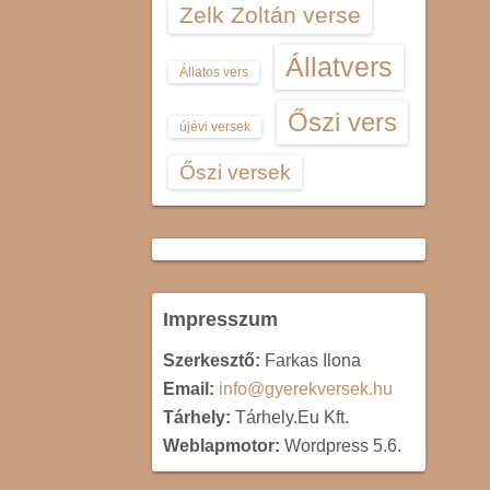
Zelk Zoltán verse
Állatvers
Állatos vers
Őszi vers
újévi versek
Őszi versek
Impresszum
Szerkesztő:
Farkas Ilona
Email:
info@gyerekversek.hu
Tárhely:
Tárhely.Eu Kft.
Weblapmotor:
Wordpress 5.6.