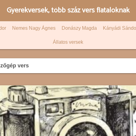
Gyerekversek, több száz vers fiataloknak
dor
Nemes Nagy Ágnes
Donászy Magda
Kányádi Sándo
Állatos versek
zőgép vers