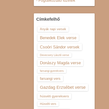
- Foglalkoztató füzetek
Címkefelhő
Anyák napi versek
Benedek Elek verse
Csoóri Sándor versek
Devecsery László verse
Donászy Magda verse
farsangi gyerekvers
farsangi vers
Gazdag Erzsébet verse
húsvéti gyerekvers
Húsvéti vers