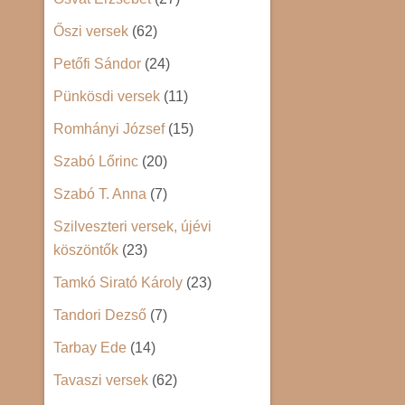
Őszi versek
(62)
Petőfi Sándor
(24)
Pünkösdi versek
(11)
Romhányi József
(15)
Szabó Lőrinc
(20)
Szabó T. Anna
(7)
Szilveszteri versek, újévi
köszöntők
(23)
Tamkó Sirató Károly
(23)
Tandori Dezső
(7)
Tarbay Ede
(14)
Tavaszi versek
(62)