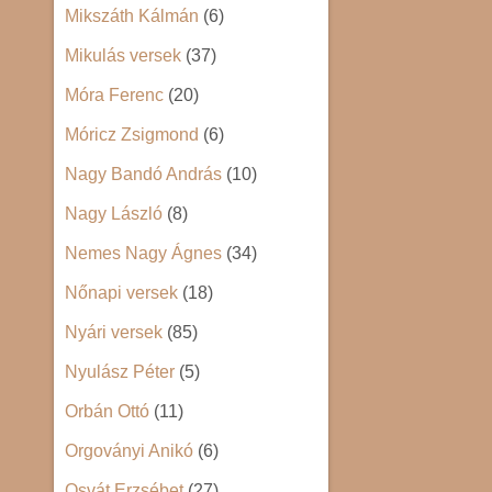
Mikszáth Kálmán
(6)
Mikulás versek
(37)
Móra Ferenc
(20)
Móricz Zsigmond
(6)
Nagy Bandó András
(10)
Nagy László
(8)
Nemes Nagy Ágnes
(34)
Nőnapi versek
(18)
Nyári versek
(85)
Nyulász Péter
(5)
Orbán Ottó
(11)
Orgoványi Anikó
(6)
Osvát Erzsébet
(27)