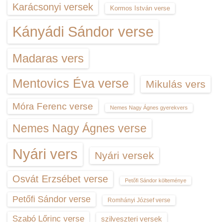
Karácsonyi versek
Kormos István verse
Kányádi Sándor verse
Madaras vers
Mentovics Éva verse
Mikulás vers
Móra Ferenc verse
Nemes Nagy Ágnes gyerekvers
Nemes Nagy Ágnes verse
Nyári vers
Nyári versek
Osvát Erzsébet verse
Petőfi Sándor költeménye
Petőfi Sándor verse
Romhányi József verse
Szabó Lőrinc verse
szilveszteri versek