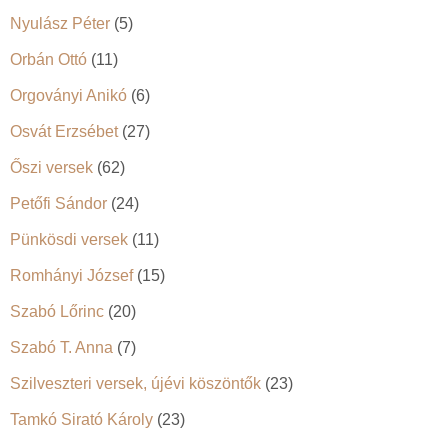
Nyulász Péter
(5)
Orbán Ottó
(11)
Orgoványi Anikó
(6)
Osvát Erzsébet
(27)
Őszi versek
(62)
Petőfi Sándor
(24)
Pünkösdi versek
(11)
Romhányi József
(15)
Szabó Lőrinc
(20)
Szabó T. Anna
(7)
Szilveszteri versek, újévi köszöntők
(23)
Tamkó Sirató Károly
(23)