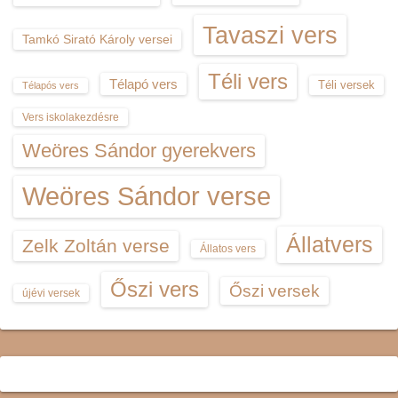
Tavaszi vers
Tamkó Sirató Károly versei
Téli vers
Télapó vers
Téli versek
Télapós vers
Vers iskolakezdésre
Weöres Sándor gyerekvers
Weöres Sándor verse
Állatvers
Zelk Zoltán verse
Állatos vers
Őszi vers
Őszi versek
újévi versek