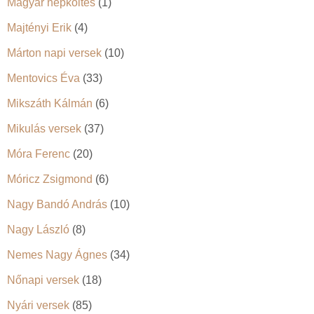
Magyar népköltés
(1)
Majtényi Erik
(4)
Márton napi versek
(10)
Mentovics Éva
(33)
Mikszáth Kálmán
(6)
Mikulás versek
(37)
Móra Ferenc
(20)
Móricz Zsigmond
(6)
Nagy Bandó András
(10)
Nagy László
(8)
Nemes Nagy Ágnes
(34)
Nőnapi versek
(18)
Nyári versek
(85)