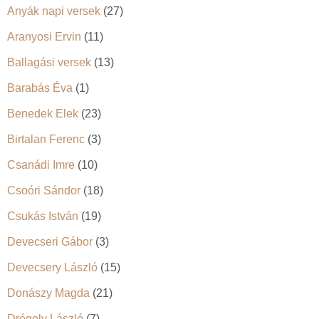
Anyák napi versek
(27)
Aranyosi Ervin
(11)
Ballagási versek
(13)
Barabás Éva
(1)
Benedek Elek
(23)
Birtalan Ferenc
(3)
Csanádi Imre
(10)
Csoóri Sándor
(18)
Csukás István
(19)
Devecseri Gábor
(3)
Devecsery László
(15)
Donászy Magda
(21)
Drégely László
(7)