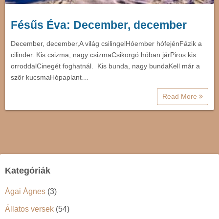
Fésűs Éva: December, december
December, december,A világ csilingelHóember hófejénFázik a
cilinder. Kis csizma, nagy csizmaCsikorgó hóban járPiros kis
orroddalCinegét foghatnál. Kis bunda, nagy bundaKell már a
szőr kucsmaHópaplant…
Read More
Kategóriák
Ágai Ágnes
(3)
Állatos versek
(54)