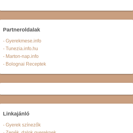
Partneroldalak
- Gyerekmese.info
- Tunezia.info.hu
- Marton-nap.info
- Bolognai Receptek
Linkajánló
- Gyerek színezők
- Zenék, dalok gyereknek