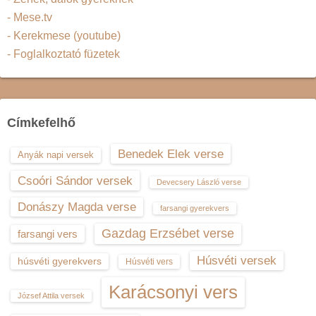
- Mese.tv
- Kerekmese (youtube)
- Foglalkoztató füzetek
Címkefelhő
Benedek Elek verse
Anyák napi versek
Csoóri Sándor versek
Devecsery László verse
Donászy Magda verse
farsangi gyerekvers
Gazdag Erzsébet verse
farsangi vers
Húsvéti versek
húsvéti gyerekvers
Húsvéti vers
Karácsonyi vers
József Attila versek