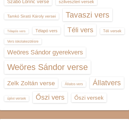
Szabó Lőrinc verse
szilveszteri versek
Tavaszi vers
Tamkó Sirató Károly versei
Téli vers
Télapó vers
Téli versek
Télapós vers
Vers iskolakezdésre
Weöres Sándor gyerekvers
Weöres Sándor verse
Állatvers
Zelk Zoltán verse
Állatos vers
Őszi vers
Őszi versek
újévi versek