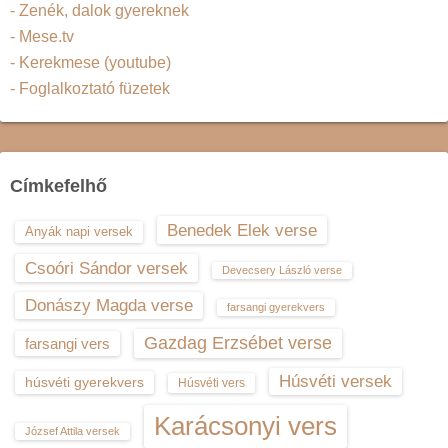
- Zenék, dalok gyereknek
- Mese.tv
- Kerekmese (youtube)
- Foglalkoztató füzetek
Címkefelhő
Benedek Elek verse
Anyák napi versek
Csoóri Sándor versek
Devecsery László verse
Donászy Magda verse
farsangi gyerekvers
Gazdag Erzsébet verse
farsangi vers
Húsvéti versek
húsvéti gyerekvers
Húsvéti vers
Karácsonyi vers
József Attila versek