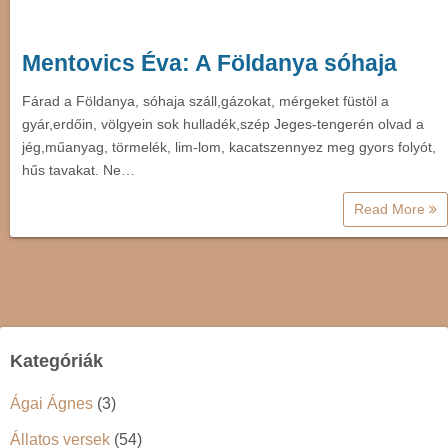
Mentovics Éva: A Földanya sóhaja
Fárad a Földanya, sóhaja száll,gázokat, mérgeket füstöl a
gyár,erdőin, völgyein sok hulladék,szép Jeges-tengerén olvad a
jég,műanyag, törmelék, lim-lom, kacatszennyez meg gyors folyót,
hűs tavakat. Ne…
Read More
Kategóriák
Ágai Ágnes
(3)
Állatos versek
(54)