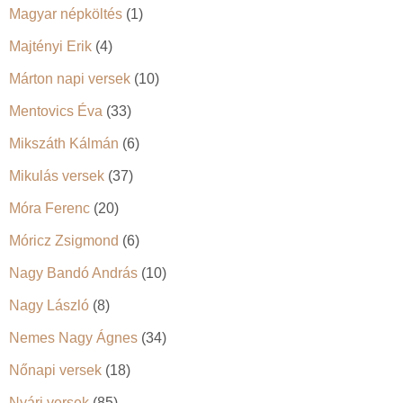
Magyar népköltés
(1)
Majtényi Erik
(4)
Márton napi versek
(10)
Mentovics Éva
(33)
Mikszáth Kálmán
(6)
Mikulás versek
(37)
Móra Ferenc
(20)
Móricz Zsigmond
(6)
Nagy Bandó András
(10)
Nagy László
(8)
Nemes Nagy Ágnes
(34)
Nőnapi versek
(18)
Nyári versek
(85)