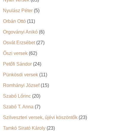
Nyulász Péter
(5)
Orbán Ottó
(11)
Orgoványi Anikó
(6)
Osvát Erzsébet
(27)
Őszi versek
(62)
Petőfi Sándor
(24)
Pünkösdi versek
(11)
Romhányi József
(15)
Szabó Lőrinc
(20)
Szabó T. Anna
(7)
Szilveszteri versek, újévi köszöntők
(23)
Tamkó Sirató Károly
(23)