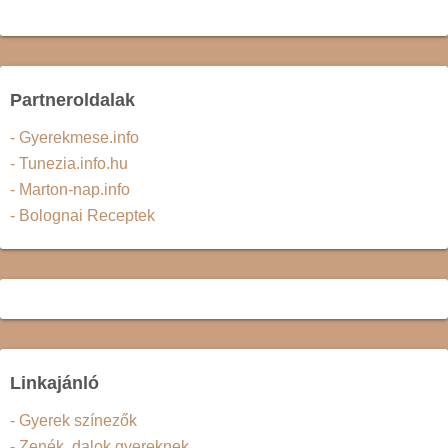
Partneroldalak
- Gyerekmese.info
- Tunezia.info.hu
- Marton-nap.info
- Bolognai Receptek
Linkajánló
- Gyerek színezők
- Zenék, dalok gyereknek