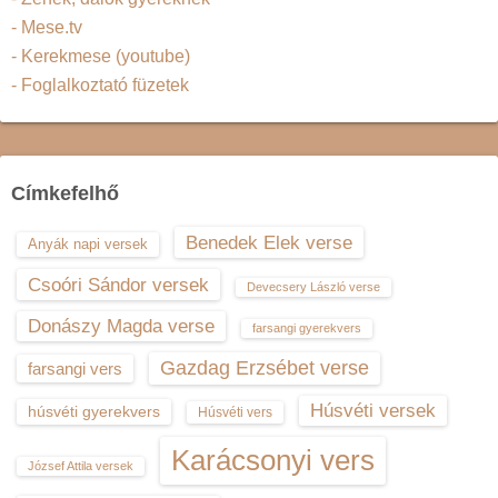
- Mese.tv
- Kerekmese (youtube)
- Foglalkoztató füzetek
Címkefelhő
Benedek Elek verse
Anyák napi versek
Csoóri Sándor versek
Devecsery László verse
Donászy Magda verse
farsangi gyerekvers
Gazdag Erzsébet verse
farsangi vers
Húsvéti versek
húsvéti gyerekvers
Húsvéti vers
Karácsonyi vers
József Attila versek