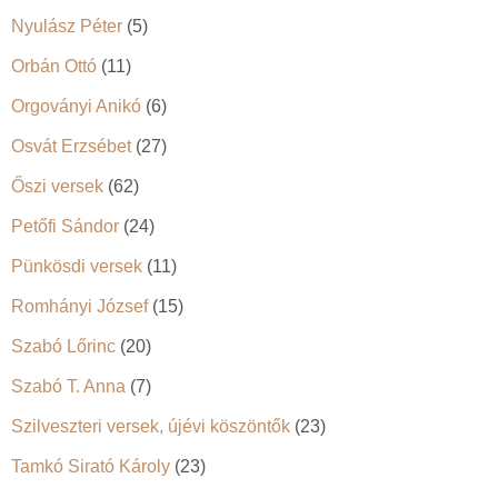
Nyulász Péter
(5)
Orbán Ottó
(11)
Orgoványi Anikó
(6)
Osvát Erzsébet
(27)
Őszi versek
(62)
Petőfi Sándor
(24)
Pünkösdi versek
(11)
Romhányi József
(15)
Szabó Lőrinc
(20)
Szabó T. Anna
(7)
Szilveszteri versek, újévi köszöntők
(23)
Tamkó Sirató Károly
(23)