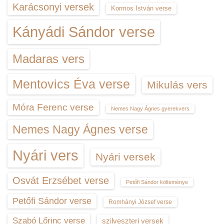
Karácsonyi versek
Kormos István verse
Kányádi Sándor verse
Madaras vers
Mentovics Éva verse
Mikulás vers
Móra Ferenc verse
Nemes Nagy Ágnes gyerekvers
Nemes Nagy Ágnes verse
Nyári vers
Nyári versek
Osvát Erzsébet verse
Petőfi Sándor költeménye
Petőfi Sándor verse
Romhányi József verse
Szabó Lőrinc verse
szilveszteri versek