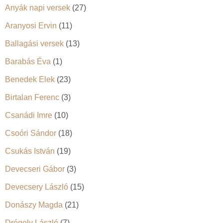
Anyák napi versek
(27)
Aranyosi Ervin
(11)
Ballagási versek
(13)
Barabás Éva
(1)
Benedek Elek
(23)
Birtalan Ferenc
(3)
Csanádi Imre
(10)
Csoóri Sándor
(18)
Csukás István
(19)
Devecseri Gábor
(3)
Devecsery László
(15)
Donászy Magda
(21)
Drégely László
(7)