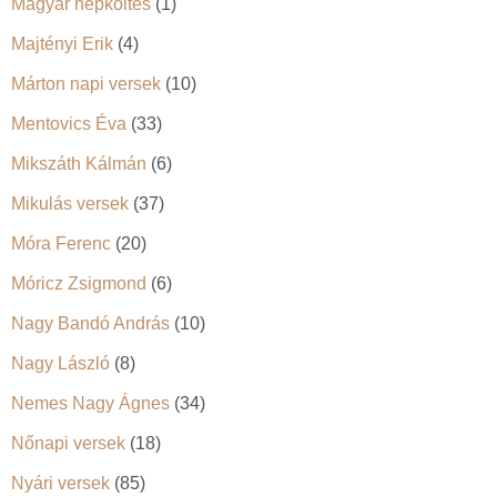
Magyar népköltés
(1)
Majtényi Erik
(4)
Márton napi versek
(10)
Mentovics Éva
(33)
Mikszáth Kálmán
(6)
Mikulás versek
(37)
Móra Ferenc
(20)
Móricz Zsigmond
(6)
Nagy Bandó András
(10)
Nagy László
(8)
Nemes Nagy Ágnes
(34)
Nőnapi versek
(18)
Nyári versek
(85)