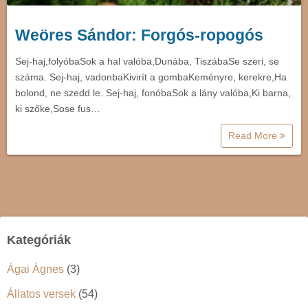
Weöres Sándor: Forgós-ropogós
Sej-haj,folyóbaSok a hal valóba,Dunába, TiszábaSe szeri, se
száma. Sej-haj, vadonbaKivirít a gombaKeményre, kerekre,Ha
bolond, ne szedd le. Sej-haj, fonóbaSok a lány valóba,Ki barna,
ki szőke,Sose fus…
Read More
Kategóriák
Ágai Ágnes
(3)
Állatos versek
(54)