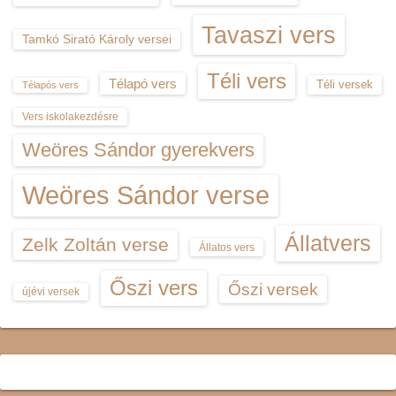
Tavaszi vers
Tamkó Sirató Károly versei
Téli vers
Télapó vers
Téli versek
Télapós vers
Vers iskolakezdésre
Weöres Sándor gyerekvers
Weöres Sándor verse
Állatvers
Zelk Zoltán verse
Állatos vers
Őszi vers
Őszi versek
újévi versek