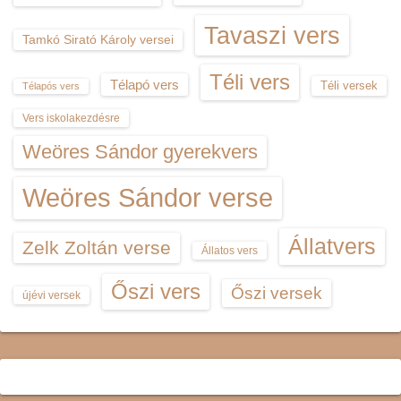
Tavaszi vers
Tamkó Sirató Károly versei
Téli vers
Télapó vers
Téli versek
Télapós vers
Vers iskolakezdésre
Weöres Sándor gyerekvers
Weöres Sándor verse
Állatvers
Zelk Zoltán verse
Állatos vers
Őszi vers
Őszi versek
újévi versek