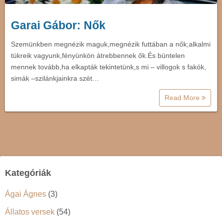
Garai Gábor: Nők
Szemünkben megnézik maguk,megnézik futtában a nők;alkalmi
tükreik vagyunk,fényünkön átrebbennek ők.És büntelen
mennek tovább,ha elkapták tekintetünk,s mi – villogok s fakók,
simák –szilánkjainkra szét…
Read More
Kategóriák
Ágai Ágnes
(3)
Állatos versek
(54)