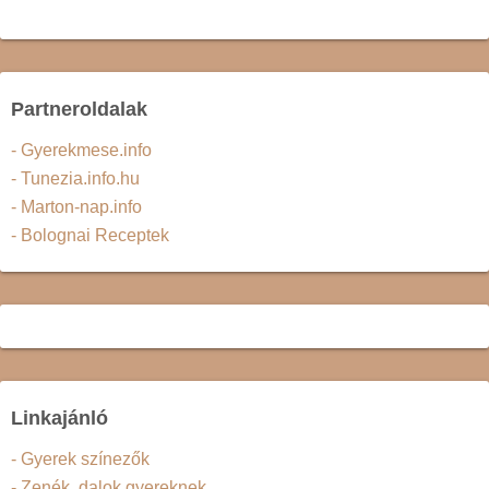
Partneroldalak
- Gyerekmese.info
- Tunezia.info.hu
- Marton-nap.info
- Bolognai Receptek
Linkajánló
- Gyerek színezők
- Zenék, dalok gyereknek