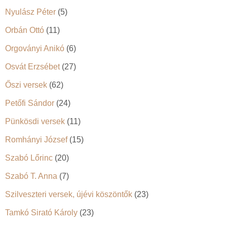
Nyulász Péter
(5)
Orbán Ottó
(11)
Orgoványi Anikó
(6)
Osvát Erzsébet
(27)
Őszi versek
(62)
Petőfi Sándor
(24)
Pünkösdi versek
(11)
Romhányi József
(15)
Szabó Lőrinc
(20)
Szabó T. Anna
(7)
Szilveszteri versek, újévi köszöntők
(23)
Tamkó Sirató Károly
(23)