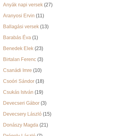
Anyák napi versek
(27)
Aranyosi Ervin
(11)
Ballagási versek
(13)
Barabás Éva
(1)
Benedek Elek
(23)
Birtalan Ferenc
(3)
Csanádi Imre
(10)
Csoóri Sándor
(18)
Csukás István
(19)
Devecseri Gábor
(3)
Devecsery László
(15)
Donászy Magda
(21)
Drégely László
(7)