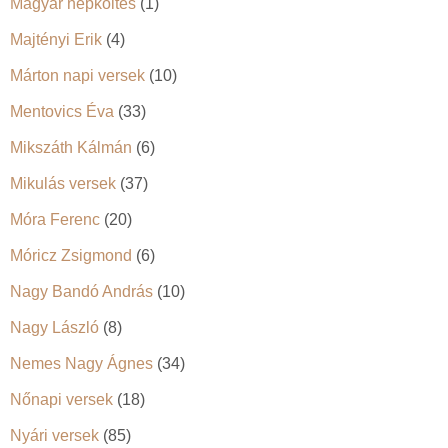
Magyar népköltés
(1)
Majtényi Erik
(4)
Márton napi versek
(10)
Mentovics Éva
(33)
Mikszáth Kálmán
(6)
Mikulás versek
(37)
Móra Ferenc
(20)
Móricz Zsigmond
(6)
Nagy Bandó András
(10)
Nagy László
(8)
Nemes Nagy Ágnes
(34)
Nőnapi versek
(18)
Nyári versek
(85)