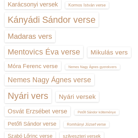
Karácsonyi versek
Kormos István verse
Kányádi Sándor verse
Madaras vers
Mentovics Éva verse
Mikulás vers
Móra Ferenc verse
Nemes Nagy Ágnes gyerekvers
Nemes Nagy Ágnes verse
Nyári vers
Nyári versek
Osvát Erzsébet verse
Petőfi Sándor költeménye
Petőfi Sándor verse
Romhányi József verse
Szabó Lőrinc verse
szilveszteri versek