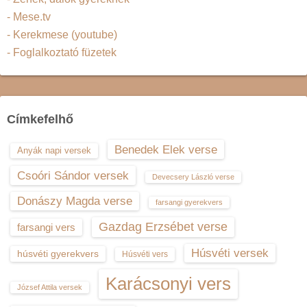
- Mese.tv
- Kerekmese (youtube)
- Foglalkoztató füzetek
Címkefelhő
Benedek Elek verse
Anyák napi versek
Csoóri Sándor versek
Devecsery László verse
Donászy Magda verse
farsangi gyerekvers
Gazdag Erzsébet verse
farsangi vers
Húsvéti versek
húsvéti gyerekvers
Húsvéti vers
Karácsonyi vers
József Attila versek