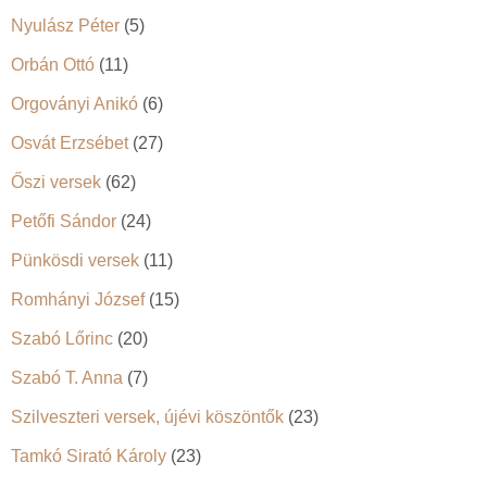
Nyulász Péter
(5)
Orbán Ottó
(11)
Orgoványi Anikó
(6)
Osvát Erzsébet
(27)
Őszi versek
(62)
Petőfi Sándor
(24)
Pünkösdi versek
(11)
Romhányi József
(15)
Szabó Lőrinc
(20)
Szabó T. Anna
(7)
Szilveszteri versek, újévi köszöntők
(23)
Tamkó Sirató Károly
(23)