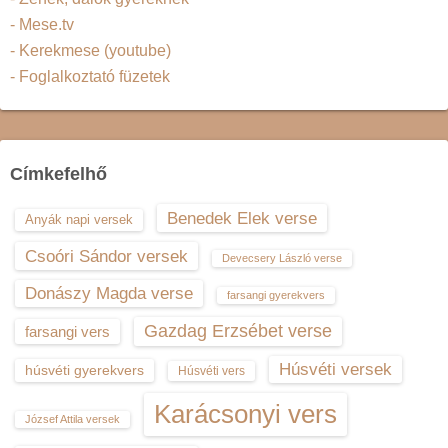
- Mese.tv
- Kerekmese (youtube)
- Foglalkoztató füzetek
Címkefelhő
Benedek Elek verse
Anyák napi versek
Csoóri Sándor versek
Devecsery László verse
Donászy Magda verse
farsangi gyerekvers
Gazdag Erzsébet verse
farsangi vers
Húsvéti versek
húsvéti gyerekvers
Húsvéti vers
Karácsonyi vers
József Attila versek