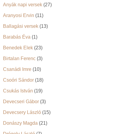
Anyák napi versek
(27)
Aranyosi Ervin
(11)
Ballagási versek
(13)
Barabás Éva
(1)
Benedek Elek
(23)
Birtalan Ferenc
(3)
Csanádi Imre
(10)
Csoóri Sándor
(18)
Csukás István
(19)
Devecseri Gábor
(3)
Devecsery László
(15)
Donászy Magda
(21)
Drégely László
(7)