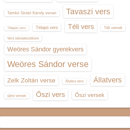
Tavaszi vers
Tamkó Sirató Károly versei
Téli vers
Télapó vers
Téli versek
Télapós vers
Vers iskolakezdésre
Weöres Sándor gyerekvers
Weöres Sándor verse
Állatvers
Zelk Zoltán verse
Állatos vers
Őszi vers
Őszi versek
újévi versek