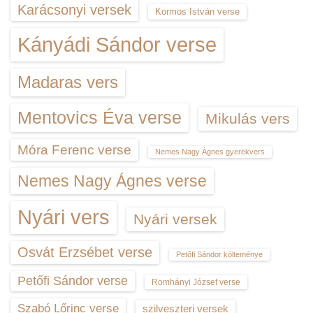
Karácsonyi versek
Kormos István verse
Kányádi Sándor verse
Madaras vers
Mentovics Éva verse
Mikulás vers
Móra Ferenc verse
Nemes Nagy Ágnes gyerekvers
Nemes Nagy Ágnes verse
Nyári vers
Nyári versek
Osvát Erzsébet verse
Petőfi Sándor költeménye
Petőfi Sándor verse
Romhányi József verse
Szabó Lőrinc verse
szilveszteri versek