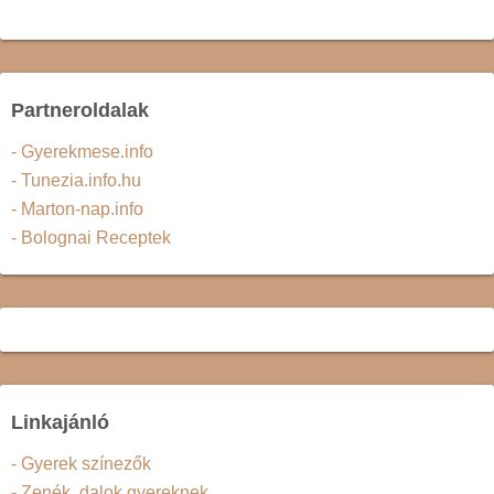
Partneroldalak
- Gyerekmese.info
- Tunezia.info.hu
- Marton-nap.info
- Bolognai Receptek
Linkajánló
- Gyerek színezők
- Zenék, dalok gyereknek