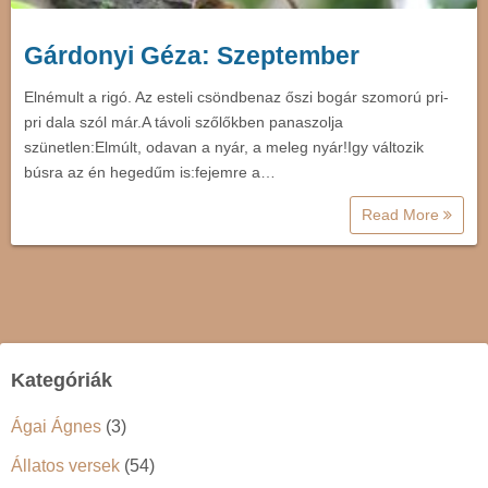
Gárdonyi Géza: Szeptember
Elnémult a rigó. Az esteli csöndbenaz őszi bogár szomorú pri-
pri dala szól már.A távoli szőlőkben panaszolja
szünetlen:Elmúlt, odavan a nyár, a meleg nyár!Igy változik
búsra az én hegedűm is:fejemre a…
Read More
Kategóriák
Ágai Ágnes
(3)
Állatos versek
(54)