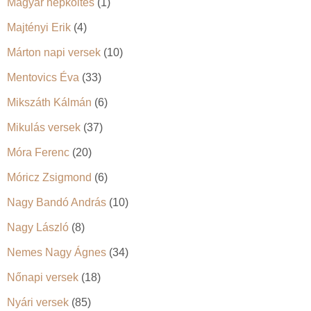
Magyar népköltés
(1)
Majtényi Erik
(4)
Márton napi versek
(10)
Mentovics Éva
(33)
Mikszáth Kálmán
(6)
Mikulás versek
(37)
Móra Ferenc
(20)
Móricz Zsigmond
(6)
Nagy Bandó András
(10)
Nagy László
(8)
Nemes Nagy Ágnes
(34)
Nőnapi versek
(18)
Nyári versek
(85)