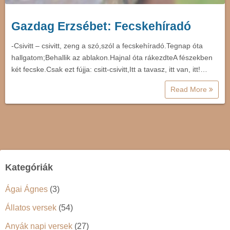
Gazdag Erzsébet: Fecskehíradó
-Csivitt – csivitt, zeng a szó,szól a fecskehíradó.Tegnap óta
hallgatom;Behallik az ablakon.Hajnal óta rákezdteA fészekben
két fecske.Csak ezt fújja: csitt-csivitt,Itt a tavasz, itt van, itt!…
Read More
Kategóriák
Ágai Ágnes
(3)
Állatos versek
(54)
Anyák napi versek
(27)