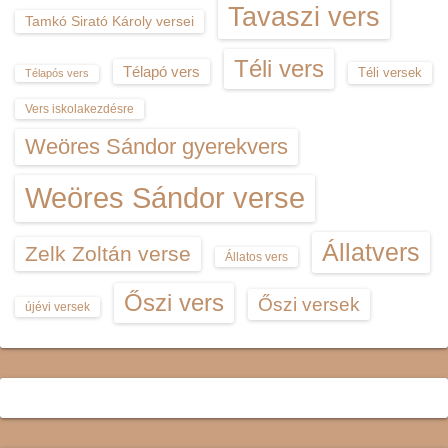
Tavaszi vers
Tamkó Sirató Károly versei
Téli vers
Télapó vers
Téli versek
Télapós vers
Vers iskolakezdésre
Weöres Sándor gyerekvers
Weöres Sándor verse
Állatvers
Zelk Zoltán verse
Állatos vers
Őszi vers
Őszi versek
újévi versek