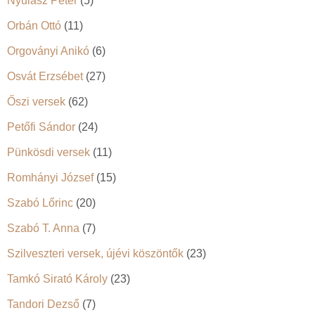
Nyulász Péter
(5)
Orbán Ottó
(11)
Orgoványi Anikó
(6)
Osvát Erzsébet
(27)
Őszi versek
(62)
Petőfi Sándor
(24)
Pünkösdi versek
(11)
Romhányi József
(15)
Szabó Lőrinc
(20)
Szabó T. Anna
(7)
Szilveszteri versek, újévi köszöntők
(23)
Tamkó Sirató Károly
(23)
Tandori Dezső
(7)