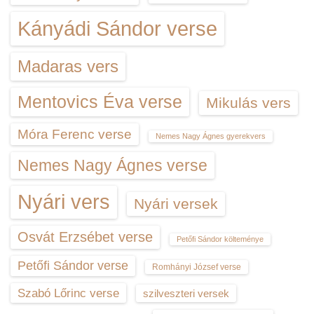
Kányádi Sándor verse
Madaras vers
Mentovics Éva verse
Mikulás vers
Móra Ferenc verse
Nemes Nagy Ágnes gyerekvers
Nemes Nagy Ágnes verse
Nyári vers
Nyári versek
Osvát Erzsébet verse
Petőfi Sándor költeménye
Petőfi Sándor verse
Romhányi József verse
Szabó Lőrinc verse
szilveszteri versek