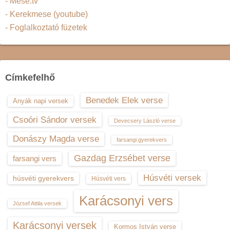
- Mese.tv
- Kerekmese (youtube)
- Foglalkoztató füzetek
Címkefelhő
Benedek Elek verse
Anyák napi versek
Csoóri Sándor versek
Devecsery László verse
Donászy Magda verse
farsangi gyerekvers
Gazdag Erzsébet verse
farsangi vers
Húsvéti versek
húsvéti gyerekvers
Húsvéti vers
Karácsonyi vers
József Attila versek
Karácsonyi versek
Kormos István verse