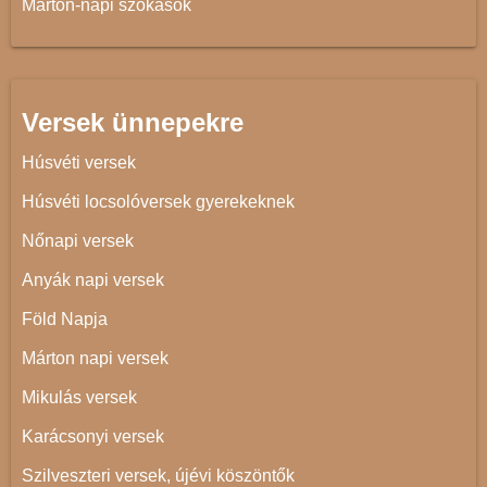
Márton-napi szokások
Versek ünnepekre
Húsvéti versek
Húsvéti locsolóversek gyerekeknek
Nőnapi versek
Anyák napi versek
Föld Napja
Márton napi versek
Mikulás versek
Karácsonyi versek
Szilveszteri versek, újévi köszöntők