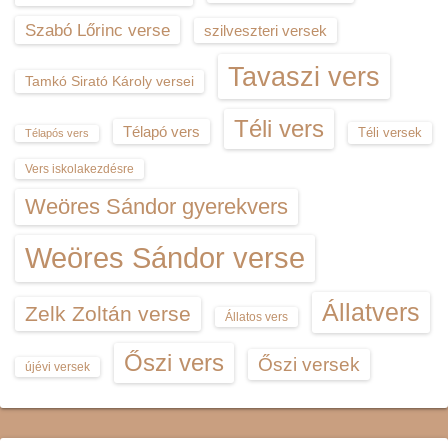
Szabó Lőrinc verse
szilveszteri versek
Tavaszi vers
Tamkó Sirató Károly versei
Téli vers
Télapó vers
Téli versek
Télapós vers
Vers iskolakezdésre
Weöres Sándor gyerekvers
Weöres Sándor verse
Állatvers
Zelk Zoltán verse
Állatos vers
Őszi vers
Őszi versek
újévi versek