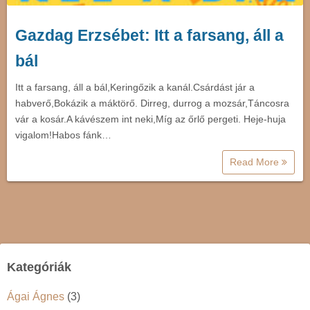
Gazdag Erzsébet: Itt a farsang, áll a
bál
Itt a farsang, áll a bál,Keringőzik a kanál.Csárdást jár a
habverő,Bokázik a máktörő. Dirreg, durrog a mozsár,Táncosra
vár a kosár.A kávészem int neki,Míg az őrlő pergeti. Heje-huja
vigalom!Habos fánk…
Read More
Kategóriák
Ágai Ágnes
(3)