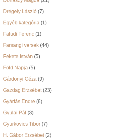
Donászy Magda
(21)
Drégely László
(7)
Egyéb kategória
(1)
Faludi Ferenc
(1)
Farsangi versek
(44)
Fekete István
(5)
Föld Napja
(5)
Gárdonyi Géza
(9)
Gazdag Erzsébet
(23)
Gyárfás Endre
(8)
Gyulai Pál
(3)
Gyurkovics Tibor
(7)
H. Gábor Erzsébet
(2)