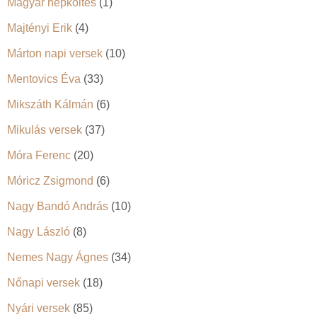
Magyar népköltés
(1)
Majtényi Erik
(4)
Márton napi versek
(10)
Mentovics Éva
(33)
Mikszáth Kálmán
(6)
Mikulás versek
(37)
Móra Ferenc
(20)
Móricz Zsigmond
(6)
Nagy Bandó András
(10)
Nagy László
(8)
Nemes Nagy Ágnes
(34)
Nőnapi versek
(18)
Nyári versek
(85)