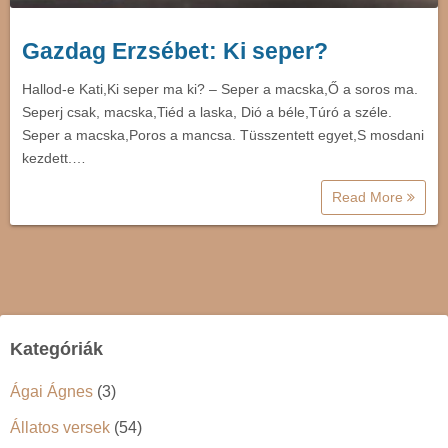
Gazdag Erzsébet: Ki seper?
Hallod-e Kati,Ki seper ma ki? – Seper a macska,Ő a soros ma.
Seperj csak, macska,Tiéd a laska, Dió a béle,Túró a széle.
Seper a macska,Poros a mancsa. Tüsszentett egyet,S mosdani
kezdett.…
Read More
Kategóriák
Ágai Ágnes
(3)
Állatos versek
(54)