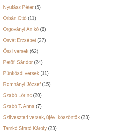
Nyulász Péter
(5)
Orbán Ottó
(11)
Orgoványi Anikó
(6)
Osvát Erzsébet
(27)
Őszi versek
(62)
Petőfi Sándor
(24)
Pünkösdi versek
(11)
Romhányi József
(15)
Szabó Lőrinc
(20)
Szabó T. Anna
(7)
Szilveszteri versek, újévi köszöntők
(23)
Tamkó Sirató Károly
(23)