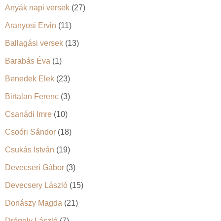
Anyák napi versek
(27)
Aranyosi Ervin
(11)
Ballagási versek
(13)
Barabás Éva
(1)
Benedek Elek
(23)
Birtalan Ferenc
(3)
Csanádi Imre
(10)
Csoóri Sándor
(18)
Csukás István
(19)
Devecseri Gábor
(3)
Devecsery László
(15)
Donászy Magda
(21)
Drégely László
(7)