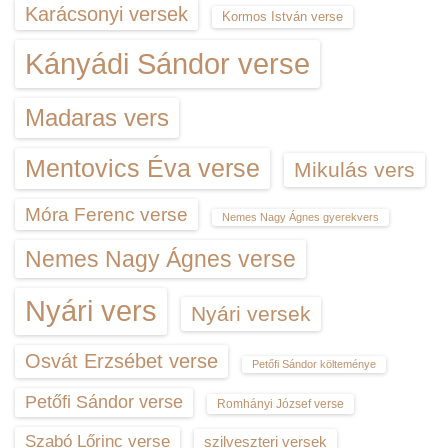
Karácsonyi versek
Kormos István verse
Kányádi Sándor verse
Madaras vers
Mentovics Éva verse
Mikulás vers
Móra Ferenc verse
Nemes Nagy Ágnes gyerekvers
Nemes Nagy Ágnes verse
Nyári vers
Nyári versek
Osvát Erzsébet verse
Petőfi Sándor költeménye
Petőfi Sándor verse
Romhányi József verse
Szabó Lőrinc verse
szilveszteri versek