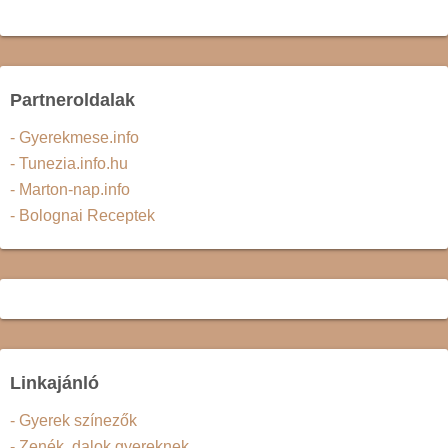
Partneroldalak
- Gyerekmese.info
- Tunezia.info.hu
- Marton-nap.info
- Bolognai Receptek
Linkajánló
- Gyerek színezők
- Zenék, dalok gyereknek