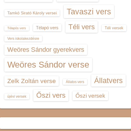
Tavaszi vers
Tamkó Sirató Károly versei
Téli vers
Télapó vers
Téli versek
Télapós vers
Vers iskolakezdésre
Weöres Sándor gyerekvers
Weöres Sándor verse
Állatvers
Zelk Zoltán verse
Állatos vers
Őszi vers
Őszi versek
újévi versek