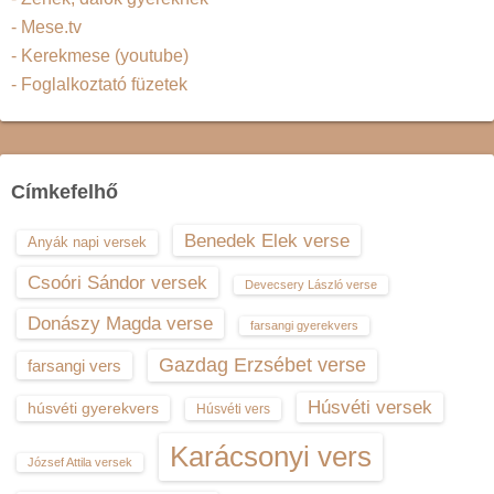
- Mese.tv
- Kerekmese (youtube)
- Foglalkoztató füzetek
Címkefelhő
Benedek Elek verse
Anyák napi versek
Csoóri Sándor versek
Devecsery László verse
Donászy Magda verse
farsangi gyerekvers
Gazdag Erzsébet verse
farsangi vers
Húsvéti versek
húsvéti gyerekvers
Húsvéti vers
Karácsonyi vers
József Attila versek