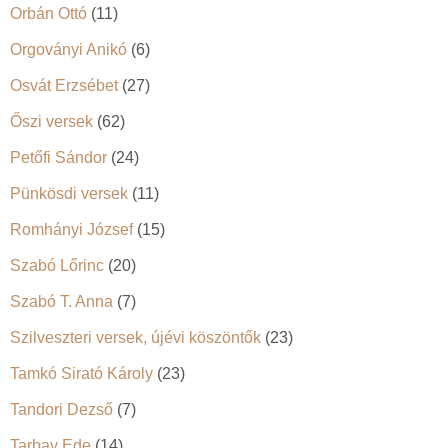
Orbán Ottó
(11)
Orgoványi Anikó
(6)
Osvát Erzsébet
(27)
Őszi versek
(62)
Petőfi Sándor
(24)
Pünkösdi versek
(11)
Romhányi József
(15)
Szabó Lőrinc
(20)
Szabó T. Anna
(7)
Szilveszteri versek, újévi köszöntők
(23)
Tamkó Sirató Károly
(23)
Tandori Dezső
(7)
Tarbay Ede
(14)