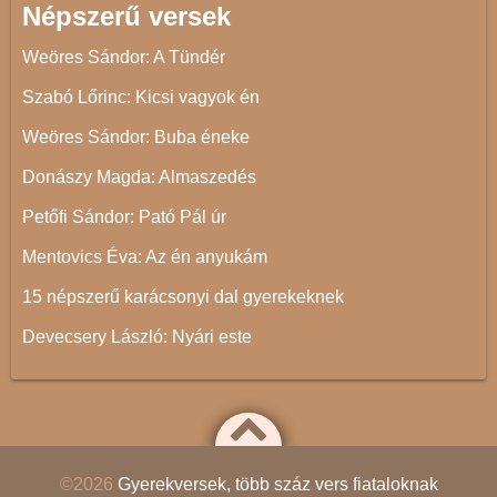
Népszerű versek
Weöres Sándor: A Tündér
Szabó Lőrinc: Kicsi vagyok én
Weöres Sándor: Buba éneke
Donászy Magda: Almaszedés
Petőfi Sándor: Pató Pál úr
Mentovics Éva: Az én anyukám
15 népszerű karácsonyi dal gyerekeknek
Devecsery László: Nyári este
©2026
Gyerekversek, több száz vers fiataloknak