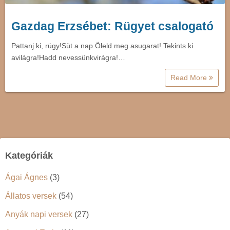
Gazdag Erzsébet: Rügyet csalogató
Pattanj ki, rügy!Süt a nap.Öleld meg asugarat! Tekints ki
avilágra!Hadd nevessünkvirágra!…
Read More
Kategóriák
Ágai Ágnes
(3)
Állatos versek
(54)
Anyák napi versek
(27)