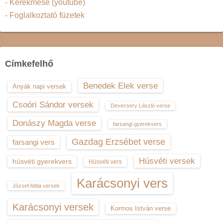
- Kerekmese (youtube)
- Foglalkoztató füzetek
Címkefelhő
Benedek Elek verse
Anyák napi versek
Csoóri Sándor versek
Devecsery László verse
Donászy Magda verse
farsangi gyerekvers
Gazdag Erzsébet verse
farsangi vers
Húsvéti versek
húsvéti gyerekvers
Húsvéti vers
Karácsonyi vers
József Attila versek
Karácsonyi versek
Kormos István verse