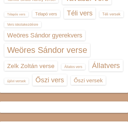
Téli vers
Télapó vers
Téli versek
Télapós vers
Vers iskolakezdésre
Weöres Sándor gyerekvers
Weöres Sándor verse
Állatvers
Zelk Zoltán verse
Állatos vers
Őszi vers
Őszi versek
újévi versek