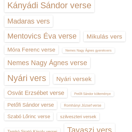
Kányádi Sándor verse
Madaras vers
Mentovics Éva verse
Mikulás vers
Móra Ferenc verse
Nemes Nagy Ágnes gyerekvers
Nemes Nagy Ágnes verse
Nyári vers
Nyári versek
Osvát Erzsébet verse
Petőfi Sándor költeménye
Petőfi Sándor verse
Romhányi József verse
Szabó Lőrinc verse
szilveszteri versek
Tavaszi vers
Tamkó Sirató Károly versei