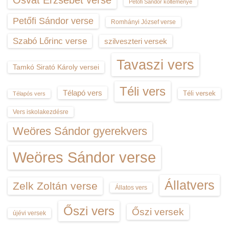
Petőfi Sándor költeménye
Petőfi Sándor verse
Romhányi József verse
Szabó Lőrinc verse
szilveszteri versek
Tavaszi vers
Tamkó Sirató Károly versei
Téli vers
Télapó vers
Téli versek
Télapós vers
Vers iskolakezdésre
Weöres Sándor gyerekvers
Weöres Sándor verse
Állatvers
Zelk Zoltán verse
Állatos vers
Őszi vers
Őszi versek
újévi versek