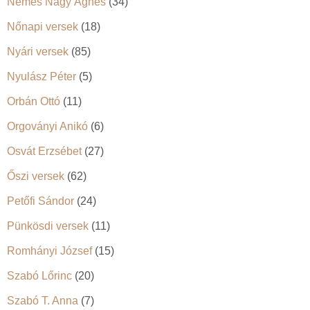
Nemes Nagy Ágnes
(34)
Nőnapi versek
(18)
Nyári versek
(85)
Nyulász Péter
(5)
Orbán Ottó
(11)
Orgoványi Anikó
(6)
Osvát Erzsébet
(27)
Őszi versek
(62)
Petőfi Sándor
(24)
Pünkösdi versek
(11)
Romhányi József
(15)
Szabó Lőrinc
(20)
Szabó T. Anna
(7)