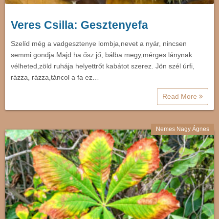
Veres Csilla: Gesztenyefa
Szelíd még a vadgesztenye lombja,nevet a nyár, nincsen
semmi gondja.Majd ha ősz jő, bálba megy,mérges lánynak
vélheted,zöld ruhája helyettrőt kabátot szerez. Jön szél úrfi,
rázza, rázza,táncol a fa ez…
Read More
Nemes Nagy Ágnes