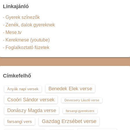
Linkajánló
- Gyerek színezők
- Zenék, dalok gyereknek
- Mese.tv
- Kerekmese (youtube)
- Foglalkoztató füzetek
Címkefelhő
Benedek Elek verse
Anyák napi versek
Csoóri Sándor versek
Devecsery László verse
Donászy Magda verse
farsangi gyerekvers
Gazdag Erzsébet verse
farsangi vers