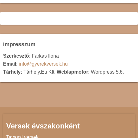
Impresszum
Szerkesztő:
Farkas Ilona
Email:
info@gyerekversek.hu
Tárhely:
Tárhely.Eu Kft.
Weblapmotor:
Wordpress 5.6.
Versek évszakonként
Tavaszi versek