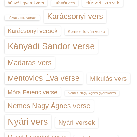
Húsvéti versek
húsvéti gyerekvers
Húsvéti vers
Karácsonyi vers
József Attila versek
Karácsonyi versek
Kormos István verse
Kányádi Sándor verse
Madaras vers
Mentovics Éva verse
Mikulás vers
Móra Ferenc verse
Nemes Nagy Ágnes gyerekvers
Nemes Nagy Ágnes verse
Nyári vers
Nyári versek
Osvát Erzsébet verse