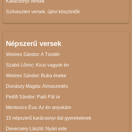
Karácsonyi versek
Szilveszteri versek, újévi köszöntők
Népszerű versek
Weöres Sándor: A Tündér
Szabó Lőrinc: Kicsi vagyok én
Weöres Sándor: Buba éneke
Donászy Magda: Almaszedés
Petőfi Sándor: Pató Pál úr
Mentovics Éva: Az én anyukám
15 népszerű karácsonyi dal gyerekeknek
Devecsery László: Nyári este