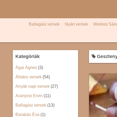
S
k
i
p
Ballagási versek
Nyári versek
Weöres Sán
t
o
c
o
Kategóriák
Geszteny
n
t
Ágai Ágnes
(3)
e
Állatos versek
(54)
n
t
Anyák napi versek
(27)
Aranyosi Ervin
(11)
Ballagási versek
(13)
Barabás Éva
(1)