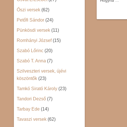
Hogyha …
Őszi versek
(62)
Petőfi Sándor
(24)
Pünkösdi versek
(11)
Romhányi József
(15)
Szabó Lőrinc
(20)
Szabó T. Anna
(7)
Szilveszteri versek, újévi
köszöntők
(23)
Tamkó Sirató Károly
(23)
Tandori Dezső
(7)
Tarbay Ede
(14)
Tavaszi versek
(62)