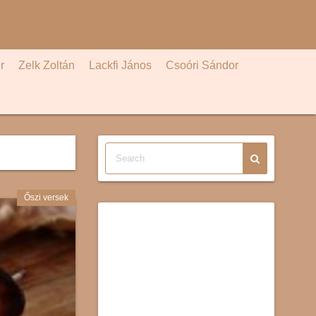
r
Zelk Zoltán
Lackfi János
Csoóri Sándor
Őszi versek