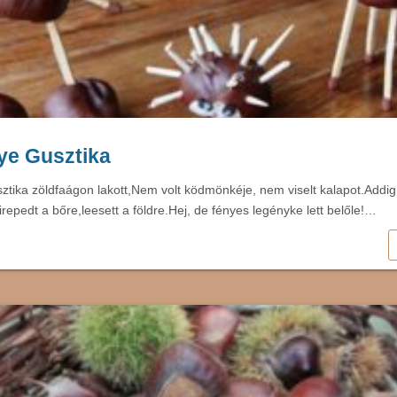
ye Gusztika
tika zöldfaágon lakott,Nem volt ködmönkéje, nem viselt kalapot.Addig 
repedt a bőre,leesett a földre.Hej, de fényes legényke lett belőle!…