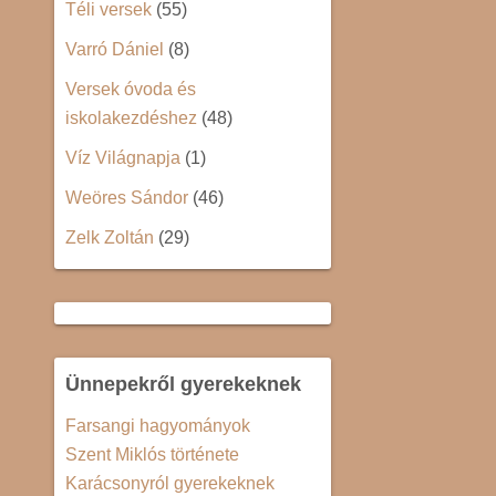
Téli versek
(55)
Varró Dániel
(8)
Versek óvoda és
iskolakezdéshez
(48)
Víz Világnapja
(1)
Weöres Sándor
(46)
Zelk Zoltán
(29)
Ünnepekről gyerekeknek
Farsangi hagyományok
Szent Miklós története
Karácsonyról gyerekeknek