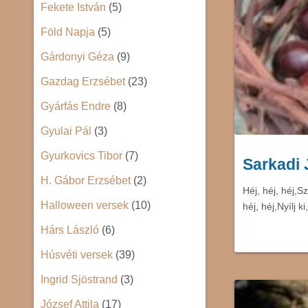
Fekete István
(5)
Föld Napja
(5)
Gárdonyi Géza
(9)
Gazdag Erzsébet
(23)
Gyárfás Endre
(8)
Gyulai Pál
(3)
Gyurkovics Tibor
(7)
Sarkadi
H. Gábor Erzsébet
(2)
Héj, héj, héj,
Halloween versek
(10)
héj, héj,Nyílj k
Hárs László
(6)
Húsvéti versek
(39)
Ingrid Sjöstrand
(3)
József Attila
(17)