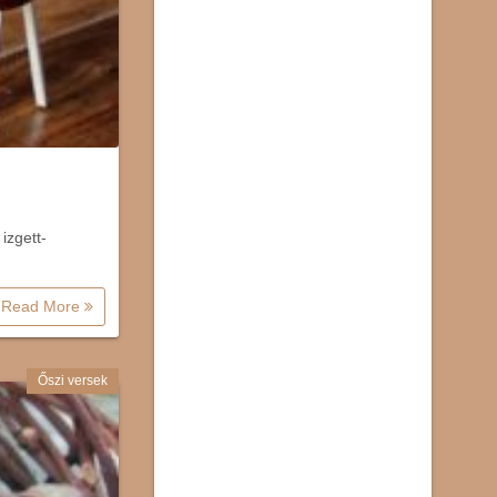
izgett-
Read More
Őszi versek