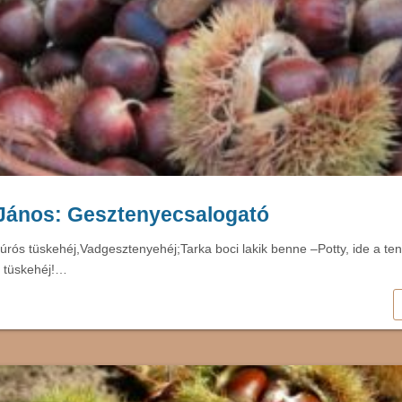
 János: Gesztenyecsalogató
Szúrós tüskehéj,Vadgesztenyehéj;Tarka boci lakik benne –Potty, ide a t
i, tüskehéj!…