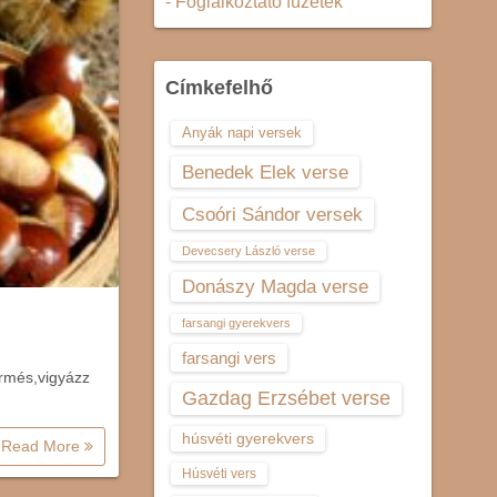
- Foglalkoztató füzetek
Címkefelhő
Anyák napi versek
Benedek Elek verse
Csoóri Sándor versek
Devecsery László verse
Donászy Magda verse
farsangi gyerekvers
farsangi vers
rmés,vigyázz
Gazdag Erzsébet verse
húsvéti gyerekvers
Read More
Húsvéti vers