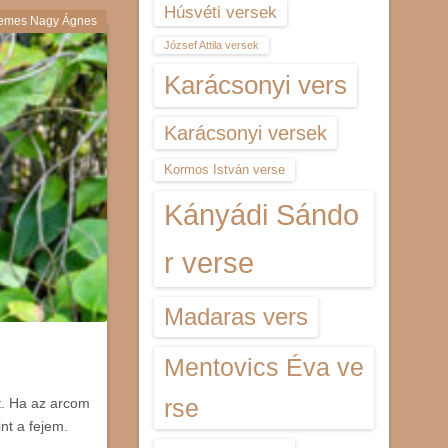
Húsvéti versek
emes Nagy Ágnes
József Attila versek
Karácsonyi vers
Karácsonyi versek
Kormos István verse
Kányádi Sándo
r verse
Madaras vers
Mentovics Éva ve
rse
t. Ha az arcom
nt a fejem.