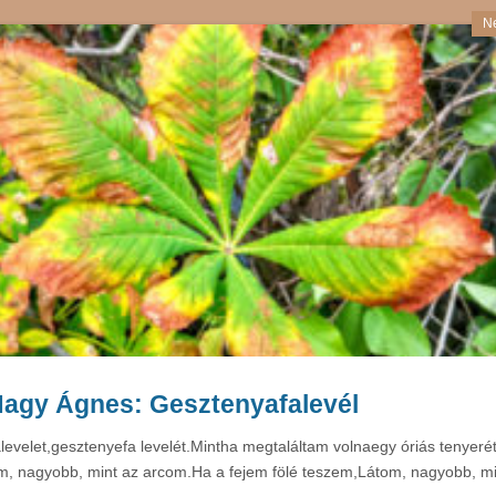
N
agy Ágnes: Gesztenyafalevél
alevelet,gesztenyefa levelét.Mintha megtaláltam volnaegy óriás tenyeré
om, nagyobb, mint az arcom.Ha a fejem fölé teszem,Látom, nagyobb, mi