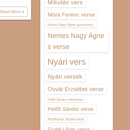
Mikulás vers
Read More
Móra Ferenc verse
Nemes Nagy Ágnes gyerekvers
Nemes Nagy Ágne
s verse
Nyári vers
Nyári versek
Osvát Erzsébet verse
Petőfi Sándor költeménye
Petőfi Sándor verse
Romhányi József verse
Szabó Lőrinc verse