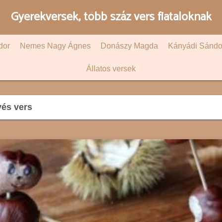
Gyerekversek, több száz vers fiataloknak
dor
Nemes Nagy Ágnes
Donászy Magda
Kányádi Sándo
Állatos versek
és vers