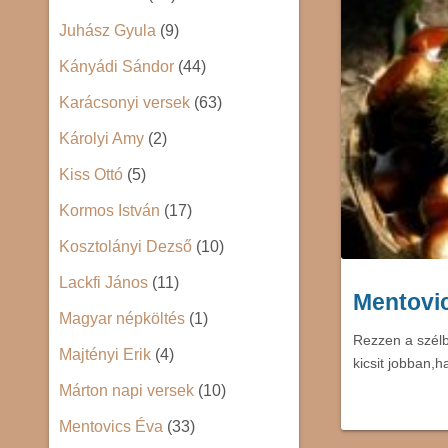
Juhász Gyula
(9)
Kányádi Sándor
(44)
Karácsonyi versek
(63)
Károlyi Amy
(2)
Kiss Ottó
(5)
Kormos István
(17)
Kosztolányi Dezső
(10)
Lackfi János
(11)
Mentovi
Magyar népköltés
(1)
Rezzen a szélb
Majtényi Erik
(4)
kicsit jobban,
Márton napi versek
(10)
Mentovics Éva
(33)