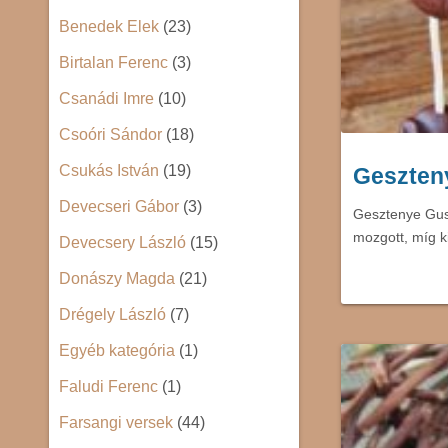
Benedek Elek
(23)
Birtalan Ferenc
(3)
Csanádi Imre
(10)
Csoóri Sándor
(18)
Csukás István
(19)
Geszten
Devecseri Gábor
(3)
Gesztenye Gusz
mozgott, míg ki
Devecsery László
(15)
Donászy Magda
(21)
Drégely László
(7)
Egyéb kategória
(1)
Faludi Ferenc
(1)
Farsangi versek
(44)