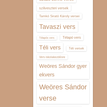
szilveszteri versek
Tamkó Sirató Károly versei
Tavaszi vers
Télapó vers
Télapós vers
Téli vers
Téli versek
Vers iskolakezdésre
Weöres Sándor gyer
ekvers
Weöres Sándor
verse