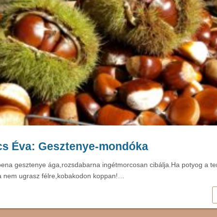
cs Éva: Gesztenye-mondóka
ena gesztenye ága,rozsdabarna ingétmorcosan cibálja.Ha potyog a te
ha nem ugrasz félre,kobakodon koppan!…