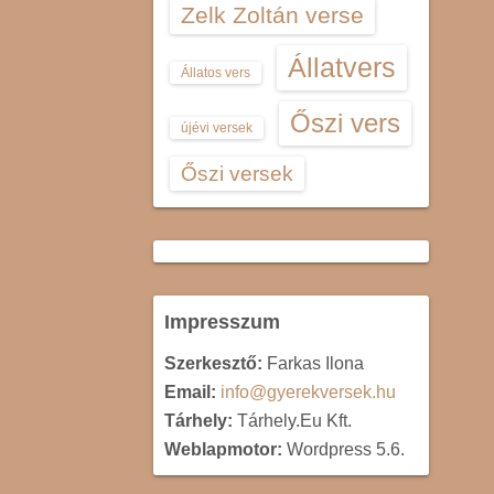
Zelk Zoltán verse
Állatvers
Állatos vers
Őszi vers
újévi versek
Őszi versek
Impresszum
Szerkesztő:
Farkas Ilona
Email:
info@gyerekversek.hu
Tárhely:
Tárhely.Eu Kft.
Weblapmotor:
Wordpress 5.6.