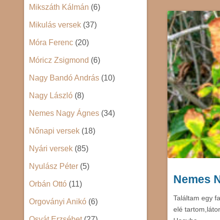
Mikszáth Kálmán
(6)
Mikulás versek
(37)
Móra Ferenc
(20)
Móricz Zsigmond
(6)
Nagy Bandó András
(10)
Nagy László
(8)
Nemes Nagy Ágnes
(34)
Nőnapi versek
(18)
Nyári versek
(85)
Nyulász Péter
(5)
Nemes N
Orbán Ottó
(11)
Találtam egy f
Orgoványi Anikó
(6)
elé tartom,lát
Osvát Erzsébet
(27)