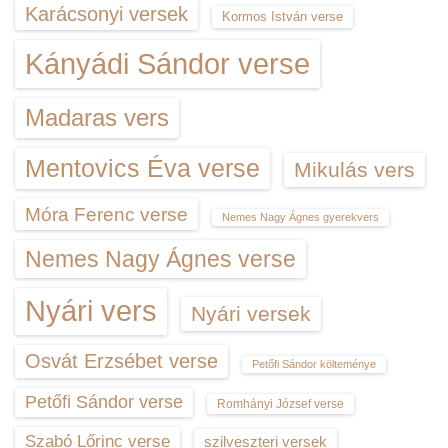
Karácsonyi versek
Kormos István verse
Kányádi Sándor verse
Madaras vers
Mentovics Éva verse
Mikulás vers
Móra Ferenc verse
Nemes Nagy Ágnes gyerekvers
Nemes Nagy Ágnes verse
Nyári vers
Nyári versek
Osvát Erzsébet verse
Petőfi Sándor költeménye
Petőfi Sándor verse
Romhányi József verse
Szabó Lőrinc verse
szilveszteri versek