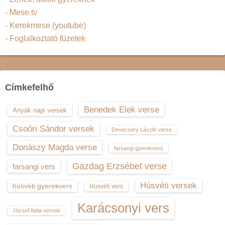
- Mese.tv
- Kerekmese (youtube)
- Foglalkoztató füzetek
Címkefelhő
Benedek Elek verse
Anyák napi versek
Csoóri Sándor versek
Devecsery László verse
Donászy Magda verse
farsangi gyerekvers
Gazdag Erzsébet verse
farsangi vers
Húsvéti versek
húsvéti gyerekvers
Húsvéti vers
Karácsonyi vers
József Attila versek