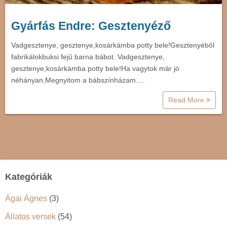
Gyárfás Endre: Gesztenyéző
Vadgesztenye, gesztenye,kosárkámba potty bele!Gesztenyéből
fabrikálokbuksi fejű barna bábot. Vadgesztenye,
gesztenye,kosárkámba potty bele!Ha vagytok már jó
néhányan,Megnyitom a bábszínházam.…
Read More
Kategóriák
Ágai Ágnes
(3)
Állatos versek
(54)