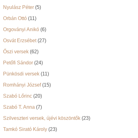
Nyulász Péter
(5)
Orbán Ottó
(11)
Orgoványi Anikó
(6)
Osvát Erzsébet
(27)
Őszi versek
(62)
Petőfi Sándor
(24)
Pünkösdi versek
(11)
Romhányi József
(15)
Szabó Lőrinc
(20)
Szabó T. Anna
(7)
Szilveszteri versek, újévi köszöntők
(23)
Tamkó Sirató Károly
(23)