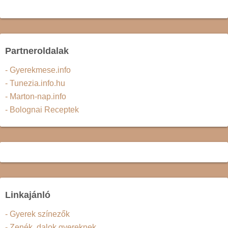
Partneroldalak
- Gyerekmese.info
- Tunezia.info.hu
- Marton-nap.info
- Bolognai Receptek
Linkajánló
- Gyerek színezők
- Zenék, dalok gyereknek