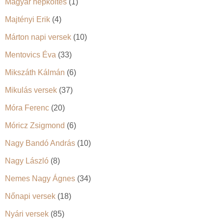
Magyar népköltés
(1)
Majtényi Erik
(4)
Márton napi versek
(10)
Mentovics Éva
(33)
Mikszáth Kálmán
(6)
Mikulás versek
(37)
Móra Ferenc
(20)
Móricz Zsigmond
(6)
Nagy Bandó András
(10)
Nagy László
(8)
Nemes Nagy Ágnes
(34)
Nőnapi versek
(18)
Nyári versek
(85)