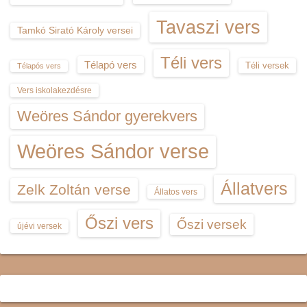
Tavaszi vers
Tamkó Sirató Károly versei
Téli vers
Télapó vers
Téli versek
Télapós vers
Vers iskolakezdésre
Weöres Sándor gyerekvers
Weöres Sándor verse
Állatvers
Zelk Zoltán verse
Állatos vers
Őszi vers
Őszi versek
újévi versek