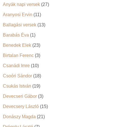
Anyák napi versek
(27)
Aranyosi Ervin
(11)
Ballagási versek
(13)
Barabás Éva
(1)
Benedek Elek
(23)
Birtalan Ferenc
(3)
Csanádi Imre
(10)
Csoóri Sándor
(18)
Csukás István
(19)
Devecseri Gábor
(3)
Devecsery László
(15)
Donászy Magda
(21)
Drégely László
(7)