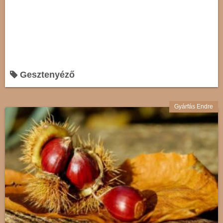
Gesztenyéző
Gyárfás Endre