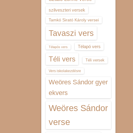
szilveszteri versek
Tamkó Sirató Károly versei
Tavaszi vers
Télapó vers
Télapós vers
Téli vers
Téli versek
Vers iskolakezdésre
Weöres Sándor gyer
ekvers
Weöres Sándor
verse