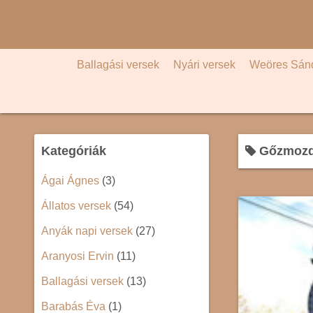
S
k
i
p
Ballagási versek
Nyári versek
Weöres Sán
t
o
c
o
Kategóriák
Gőzmoz
n
t
Ágai Ágnes
(3)
e
Állatos versek
(54)
n
t
Anyák napi versek
(27)
Aranyosi Ervin
(11)
Ballagási versek
(13)
Barabás Éva
(1)