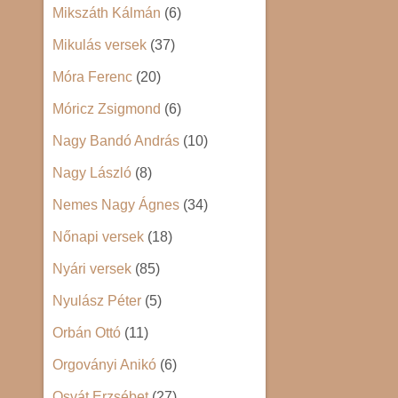
Mikszáth Kálmán
(6)
Mikulás versek
(37)
Móra Ferenc
(20)
Móricz Zsigmond
(6)
Nagy Bandó András
(10)
Nagy László
(8)
Nemes Nagy Ágnes
(34)
Nőnapi versek
(18)
Nyári versek
(85)
Nyulász Péter
(5)
Orbán Ottó
(11)
Orgoványi Anikó
(6)
Osvát Erzsébet
(27)