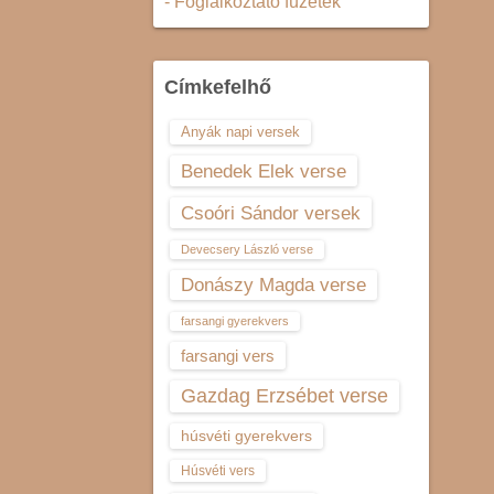
- Foglalkoztató füzetek
Címkefelhő
Anyák napi versek
Benedek Elek verse
Csoóri Sándor versek
Devecsery László verse
Donászy Magda verse
farsangi gyerekvers
farsangi vers
Gazdag Erzsébet verse
húsvéti gyerekvers
Húsvéti vers