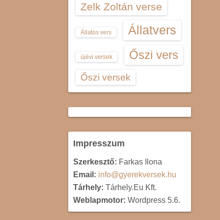
Zelk Zoltán verse
Állatvers
Állatos vers
Őszi vers
újévi versek
Őszi versek
Impresszum
Szerkesztő:
Farkas Ilona
Email:
info@gyerekversek.hu
Tárhely:
Tárhely.Eu Kft.
Weblapmotor:
Wordpress 5.6.