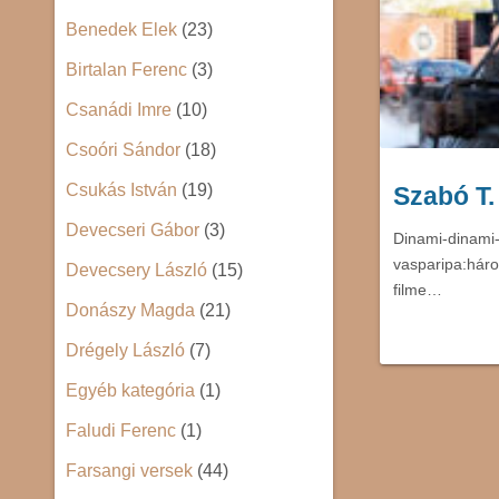
Benedek Elek
(23)
Birtalan Ferenc
(3)
Csanádi Imre
(10)
Csoóri Sándor
(18)
Csukás István
(19)
Szabó T
Devecseri Gábor
(3)
Dinami-dinami
vasparipa:háro
Devecsery László
(15)
filme…
Donászy Magda
(21)
Drégely László
(7)
Egyéb kategória
(1)
Faludi Ferenc
(1)
Farsangi versek
(44)