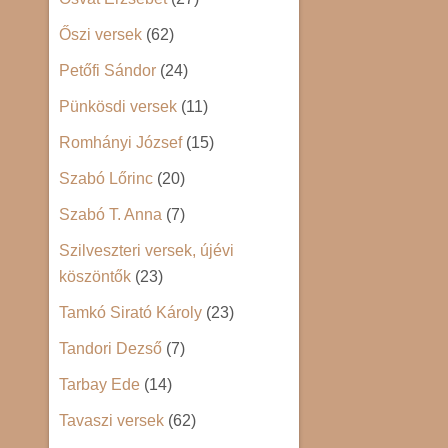
Őszi versek
(62)
Petőfi Sándor
(24)
Pünkösdi versek
(11)
Romhányi József
(15)
Szabó Lőrinc
(20)
Szabó T. Anna
(7)
Szilveszteri versek, újévi
köszöntők
(23)
Tamkó Sirató Károly
(23)
Tandori Dezső
(7)
Tarbay Ede
(14)
Tavaszi versek
(62)