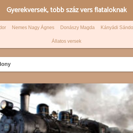
Gyerekversek, több száz vers fiataloknak
dor
Nemes Nagy Ágnes
Donászy Magda
Kányádi Sándo
Állatos versek
dony