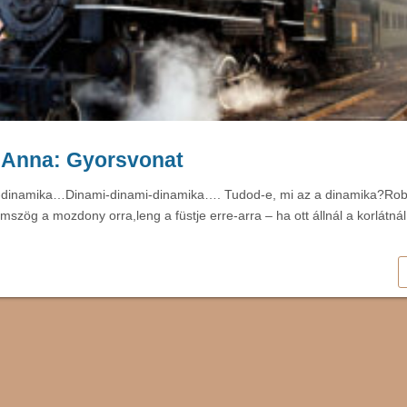
. Anna: Gyorsvonat
-dinamika…Dinami-dinami-dinamika…. Tudod-e, mi az a dinamika?Rob
mszög a mozdony orra,leng a füstje erre-arra – ha ott állnál a korlátná