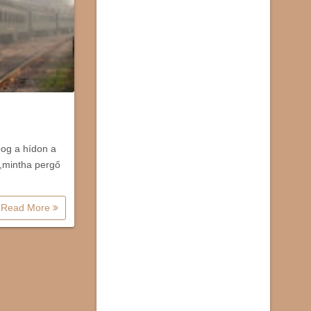
og a hídon a
l,mintha pergő
Read More