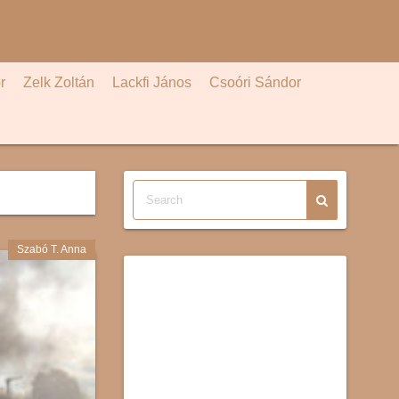
r
Zelk Zoltán
Lackfi János
Csoóri Sándor
Szabó T. Anna