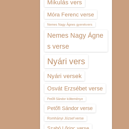
Mikulás vers
Móra Ferenc verse
Nemes Nagy Ágnes gyerekvers
Nemes Nagy Ágne
s verse
Nyári vers
Nyári versek
Osvát Erzsébet verse
Petőfi Sándor költeménye
Petőfi Sándor verse
Romhányi József verse
Szabó Lőrinc verse