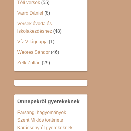
Téli versek
(55)
Varró Dániel
(8)
Versek óvoda és
iskolakezdéshez
(48)
Víz Világnapja
(1)
Weöres Sándor
(46)
Zelk Zoltán
(29)
Ünnepekről gyerekeknek
Farsangi hagyományok
Szent Miklós története
Karácsonyról gyerekeknek