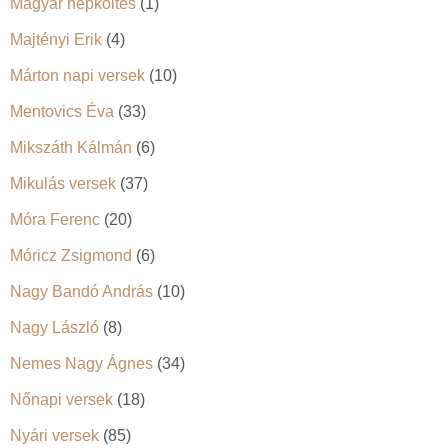
Magyar népköltés
(1)
Majtényi Erik
(4)
Márton napi versek
(10)
Mentovics Éva
(33)
Mikszáth Kálmán
(6)
Mikulás versek
(37)
Móra Ferenc
(20)
Móricz Zsigmond
(6)
Nagy Bandó András
(10)
Nagy László
(8)
Nemes Nagy Ágnes
(34)
Nőnapi versek
(18)
Nyári versek
(85)