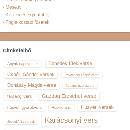
- Mese.tv
- Kerekmese (youtube)
- Foglalkoztató füzetek
Címkefelhő
Benedek Elek verse
Anyák napi versek
Csoóri Sándor versek
Devecsery László verse
Donászy Magda verse
farsangi gyerekvers
Gazdag Erzsébet verse
farsangi vers
Húsvéti versek
húsvéti gyerekvers
Húsvéti vers
Karácsonyi vers
József Attila versek