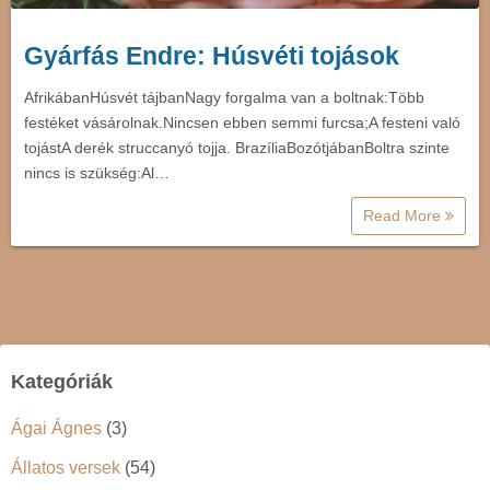
Gyárfás Endre: Húsvéti tojások
AfrikábanHúsvét tájbanNagy forgalma van a boltnak:Több
festéket vásárolnak.Nincsen ebben semmi furcsa;A festeni való
tojástA derék struccanyó tojja. BrazíliaBozótjábanBoltra szinte
nincs is szükség:Al…
Read More
Kategóriák
Ágai Ágnes
(3)
Állatos versek
(54)