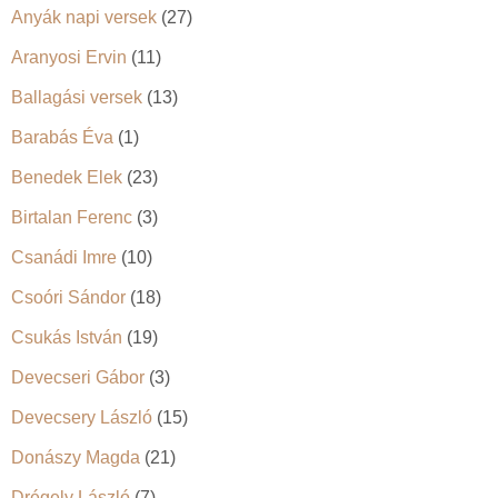
Anyák napi versek
(27)
Aranyosi Ervin
(11)
Ballagási versek
(13)
Barabás Éva
(1)
Benedek Elek
(23)
Birtalan Ferenc
(3)
Csanádi Imre
(10)
Csoóri Sándor
(18)
Csukás István
(19)
Devecseri Gábor
(3)
Devecsery László
(15)
Donászy Magda
(21)
Drégely László
(7)