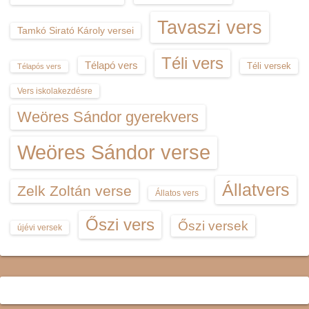
Tavaszi vers
Tamkó Sirató Károly versei
Téli vers
Télapó vers
Téli versek
Télapós vers
Vers iskolakezdésre
Weöres Sándor gyerekvers
Weöres Sándor verse
Állatvers
Zelk Zoltán verse
Állatos vers
Őszi vers
Őszi versek
újévi versek