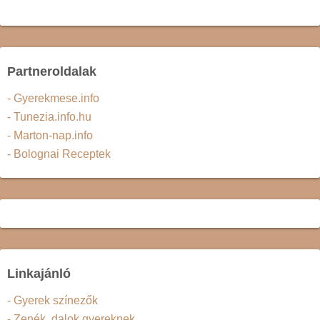
Partneroldalak
- Gyerekmese.info
- Tunezia.info.hu
- Marton-nap.info
- Bolognai Receptek
Linkajánló
- Gyerek színezők
- Zenék, dalok gyereknek