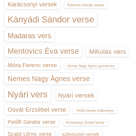
Karácsonyi versek
Kormos István verse
Kányádi Sándor verse
Madaras vers
Mentovics Éva verse
Mikulás vers
Móra Ferenc verse
Nemes Nagy Ágnes gyerekvers
Nemes Nagy Ágnes verse
Nyári vers
Nyári versek
Osvát Erzsébet verse
Petőfi Sándor költeménye
Petőfi Sándor verse
Romhányi József verse
Szabó Lőrinc verse
szilveszteri versek