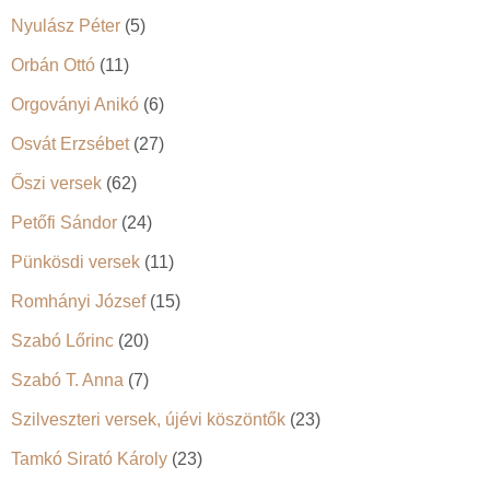
Nyulász Péter
(5)
Orbán Ottó
(11)
Orgoványi Anikó
(6)
Osvát Erzsébet
(27)
Őszi versek
(62)
Petőfi Sándor
(24)
Pünkösdi versek
(11)
Romhányi József
(15)
Szabó Lőrinc
(20)
Szabó T. Anna
(7)
Szilveszteri versek, újévi köszöntők
(23)
Tamkó Sirató Károly
(23)