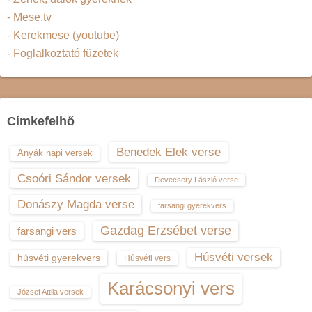
- Mese.tv
- Kerekmese (youtube)
- Foglalkoztató füzetek
Címkefelhő
Benedek Elek verse
Anyák napi versek
Csoóri Sándor versek
Devecsery László verse
Donászy Magda verse
farsangi gyerekvers
Gazdag Erzsébet verse
farsangi vers
Húsvéti versek
húsvéti gyerekvers
Húsvéti vers
Karácsonyi vers
József Attila versek