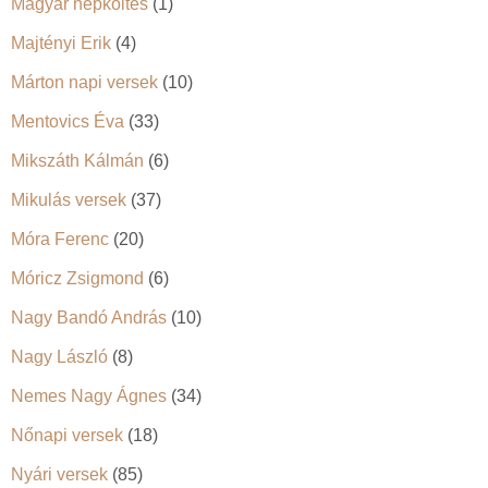
Magyar népköltés
(1)
Majtényi Erik
(4)
Márton napi versek
(10)
Mentovics Éva
(33)
Mikszáth Kálmán
(6)
Mikulás versek
(37)
Móra Ferenc
(20)
Móricz Zsigmond
(6)
Nagy Bandó András
(10)
Nagy László
(8)
Nemes Nagy Ágnes
(34)
Nőnapi versek
(18)
Nyári versek
(85)