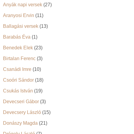
Anyák napi versek
(27)
Aranyosi Ervin
(11)
Ballagási versek
(13)
Barabás Éva
(1)
Benedek Elek
(23)
Birtalan Ferenc
(3)
Csanádi Imre
(10)
Csoóri Sándor
(18)
Csukás István
(19)
Devecseri Gábor
(3)
Devecsery László
(15)
Donászy Magda
(21)
Drégely László
(7)