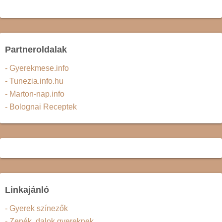
Partneroldalak
- Gyerekmese.info
- Tunezia.info.hu
- Marton-nap.info
- Bolognai Receptek
Linkajánló
- Gyerek színezők
- Zenék, dalok gyereknek