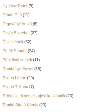
Nyulász Péter
(5)
Orbán Ottó
(11)
Orgoványi Anikó
(6)
Osvát Erzsébet
(27)
Őszi versek
(62)
Petőfi Sándor
(24)
Pünkösdi versek
(11)
Romhányi József
(15)
Szabó Lőrinc
(20)
Szabó T. Anna
(7)
Szilveszteri versek, újévi köszöntők
(23)
Tamkó Sirató Károly
(23)