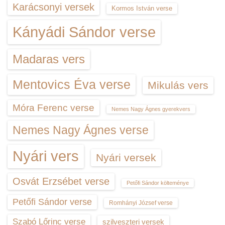
Karácsonyi versek
Kormos István verse
Kányádi Sándor verse
Madaras vers
Mentovics Éva verse
Mikulás vers
Móra Ferenc verse
Nemes Nagy Ágnes gyerekvers
Nemes Nagy Ágnes verse
Nyári vers
Nyári versek
Osvát Erzsébet verse
Petőfi Sándor költeménye
Petőfi Sándor verse
Romhányi József verse
Szabó Lőrinc verse
szilveszteri versek