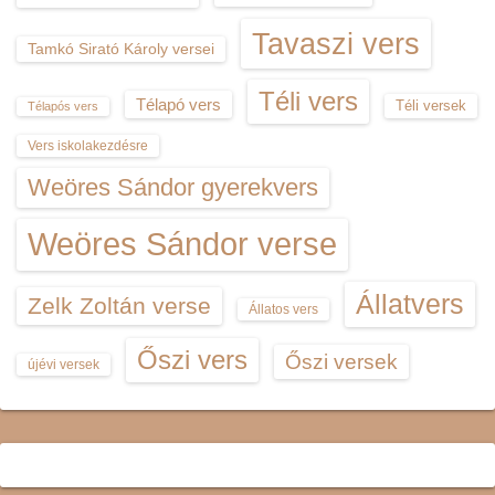
Tavaszi vers
Tamkó Sirató Károly versei
Téli vers
Télapó vers
Téli versek
Télapós vers
Vers iskolakezdésre
Weöres Sándor gyerekvers
Weöres Sándor verse
Állatvers
Zelk Zoltán verse
Állatos vers
Őszi vers
Őszi versek
újévi versek