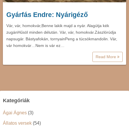
Gyárfás Endre: Nyárigéző
Vár, vár, homokvár,Benne lakik majd a nyár. Alagútja kék
zugánHűsöl minden délután. Vár, vár, homokvár.Zászlórúdja
napsugár. Bástyafokán, tornyainPeng a tücsökmandolin. Vár,
vár homokvár…Nem is vár ez…
Read More
Kategóriák
Ágai Ágnes
(3)
Állatos versek
(54)